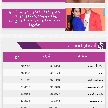
حفل زفاف فاخر.. كريستيانو
رونالدو وجورجينا رودريجيز
يستعدان لمراسم الزواج في
ماديرا
أسعار العملات
العملة
شراء
بيع
دولار أمريكى
50.1353
50.2353
يورو
58.3174
58.4437
جنيه إسترلينى
67.0459
67.1998
فرنك سويسرى
64.2019
64.3547
100 ين يابانى
31.8927
31.9665
ريال سعودى
13.3548
13.3836
دينار كويتى
163.7071
164.0872