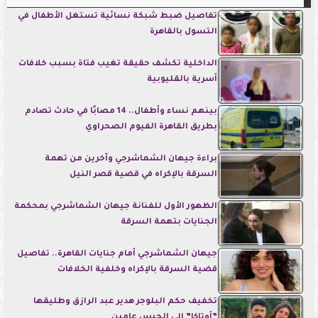
تفاصيل ضبط شبكة نسائية تستغل الأطفال في
التسول بالقاهرة
الداخلية تكشف حقيقة تغيب فتاة بسبب خلافات
أسرية بالقليوبية
بينهم نساء وأطفال.. 14 مصابًا في حادث تصادم
بطريق القاهرة الفيوم الصحراوي
براءة جيهان الشماشرجي وآخرين من تهمة
السرقة بالإكراه في قضية قصر النيل
الظهور الأول للفنانة جيهان الشماشرجي بمحكمة
الجنايات بتهمة السرقة
جيهان الشماشرجي أمام جنايات القاهرة.. تفاصيل
قضية السرقة بالإكراه وخلفية الخلافات
تخفيف حكم البلوجر هدير عبد الرازق وطليقها
”أوتاكا” إلى الحبس عامين