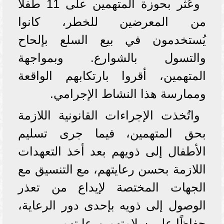
وعُثر بحوزة المتهمين على 11 طفلًا
من المعرضين للخطر، كانوا
يُستخدمون في بيع السلع بإلحاح
والتسول بالشوارع. وبمواجهة
المتهمين، أقروا بارتكابهم الواقعة
وممارسة هذا النشاط الإجرامي.
واتُخذت الإجراءات القانونية اللازمة
بحق المتهمين، فيما جرى تسليم
الأطفال إلى ذويهم بعد أخذ التعهدات
اللازمة بحسن رعايتهم، مع التنسيق مع
الجهات المختصة لإيداع من تعذر
الوصول إلى ذويه بإحدى دور الرعاية،
حفاظًا على سلامتهم ورعايتهم.