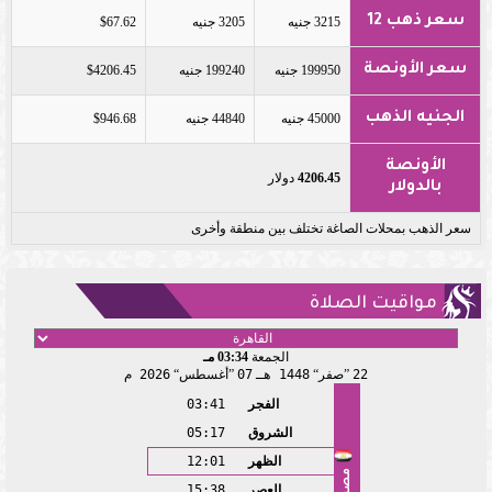
سعر ذهب 12
3215 جنيه
3205 جنيه
$67.62
سعر الأونصة
199950 جنيه
199240 جنيه
$4206.45
الجنيه الذهب
45000 جنيه
44840 جنيه
$946.68
الأونصة
4206.45
دولار
بالدولار
سعر الذهب بمحلات الصاغة تختلف بين منطقة وأخرى
مواقيت الصلاة
الجمعة
03:34 مـ
22
صفر
1448 هـ
07
أغسطس
2026 م
الفجر
03:41
الشروق
05:17
الظهر
12:01
مصر
العصر
15:38