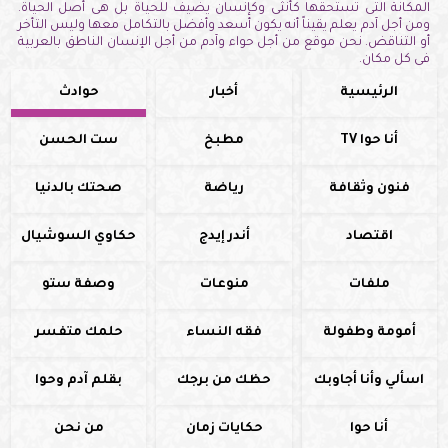
المكانة التى تستحقها كأنثى وكإنسان يضيف للحياة بل هى أصل الحياة.
ومن أجل آدم يعلم يقيناً أنه يكون أسعد وأفضل بالتكامل معها وليس التأخر
أو التناقض. نحن موقع من أجل حواء وآدم من أجل الإنسان الناطق بالعربية
فى كل مكان.
الرئيسية
أخبار
حوادث
أنا حوا TV
مطبخ
ست الحسن
فنون وثقافة
رياضة
صحتك بالدنيا
اقتصاد
أندر إيدج
حكاوي السوشيال
ملفات
منوعات
وصفة ستو
أمومة وطفولة
فقه النساء
حلمك متفسر
اسألي وأنا أجاوبك
حظك من برجك
بقلم آدم وحوا
أنا حوا
حكايات زمان
من نحن