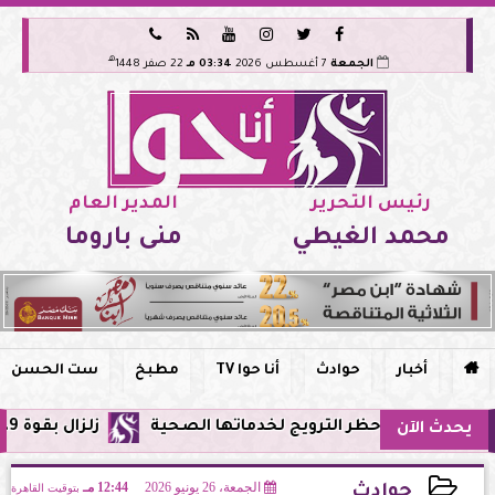






هـ
الجمعة
7 أغسطس 2026
03:34 مـ
22 صفر 1448
رئيس التحرير
المدير العام
محمد الغيطي
منى باروما

أخبار
حوادث
أنا حوا TV
مطبخ
ست الحسن
 مصر وحظر الترويج لخدماتها الصحية
زلزال بقوة 5.9 ريختر يشعر به سكان القاهرة وعدة محافظات.. مركزه شرق البحر المتوسط
يحدث الآن
الجمعة، 26 يونيو 2026
12:44 مـ
بتوقيت القاهرة
حوادث