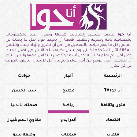
أنا حوا
منصة صحفية إلكترونيه هدفها وصول الخبر والمعلومات
بمصداقية تامة وسرعة ومهنية. هدفنا أن نحيط حواء بكل ما يحدث فى
العالم وكل ما يهم حياتها بالتفصيل من أجل أن تشرق وتزداد جمالاً وتشغل
المكانة التى تستحقها كأنثى وكإنسان يضيف للحياة بل هى أصل الحياة.
ومن أجل آدم يعلم يقيناً أنه يكون أسعد وأفضل بالتكامل معها وليس التأخر
أو التناقض. نحن موقع من أجل حواء وآدم من أجل الإنسان الناطق بالعربية
فى كل مكان.
الرئيسية
أخبار
حوادث
أنا حوا TV
مطبخ
ست الحسن
فنون وثقافة
رياضة
صحتك بالدنيا
اقتصاد
أندر إيدج
حكاوي السوشيال
ملفات
منوعات
وصفة ستو