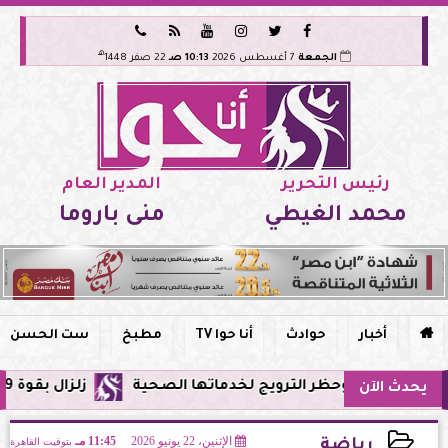






هـ
الجمعة
7 أغسطس 2026
10:13 صـ
22 صفر 1448
رئيس التحرير
المدير العام
محمد الغيطي
منى باروما

أخبار
حوادث
أنا حوا TV
مطبخ
ست الحسن
ظر الترويج لخدماتها الصحية
زلزال بقوة 5.9 ريختر يشعر به سكان القاهرة وعدة محافظات.. مركزه شرق البحر المتوسط
يحدث الآن
الإثنين، 22 يونيو 2026
11:45 مـ
بتوقيت القاهرة
رياضة