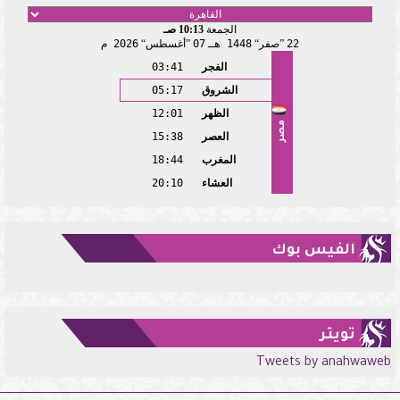
الجمعة
10:13 صـ
22
صفر
1448 هـ
07
أغسطس
2026 م
الفجر
03:41
الشروق
05:17
الظهر
12:01
مصر
العصر
15:38
المغرب
18:44
العشاء
20:10
الفيس بوك
تويتر
Tweets by anahwaweb