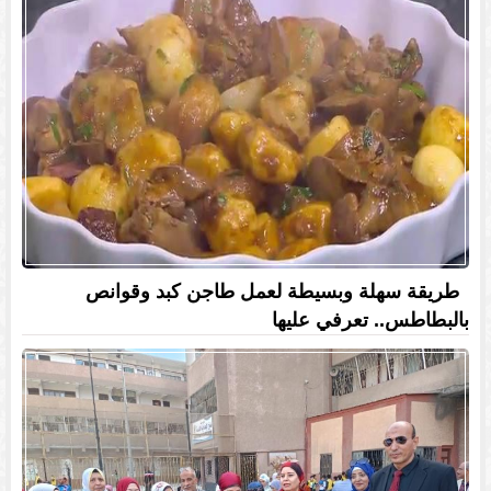
طريقة سهلة وبسيطة لعمل طاجن كبد وقوانص
بالبطاطس.. تعرفي عليها