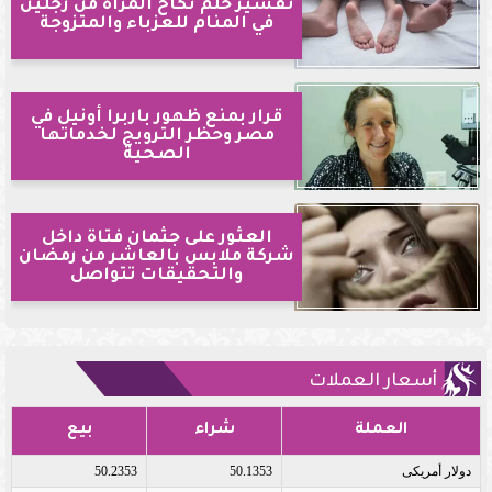
تفسير حلم نكاح المرأة من رجلين
في المنام للعزباء والمتزوجة
قرار بمنع ظهور باربرا أونيل في
مصر وحظر الترويج لخدماتها
الصحية
العثور على جثمان فتاة داخل
شركة ملابس بالعاشر من رمضان
والتحقيقات تتواصل
أسعار العملات
العملة
شراء
بيع
دولار أمريكى
50.1353
50.2353