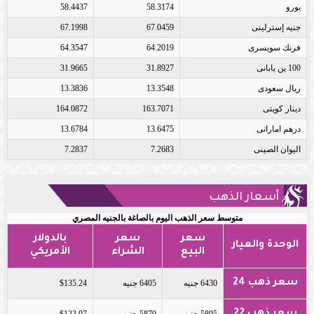
يورو
58.3174
58.4437
جنيه إسترلينى
67.0459
67.1998
فرنك سويسرى
64.2019
64.3547
100 ين يابانى
31.8927
31.9665
ريال سعودى
13.3548
13.3836
دينار كويتى
163.7071
164.0872
درهم اماراتى
13.6475
13.6784
اليوان الصينى
7.2683
7.2837
أسعار الذهب
متوسط سعر الذهب اليوم بالصاغة بالجنيه المصري
سعر
سعر
بالدولار
الوحدة والعيار
البيع
الشراء
الأمريكي
سعر ذهب 24
6430 جنيه
6405 جنيه
$135.24
سعر ذهب 22
5895 جنيه
5870 جنيه
$123.97