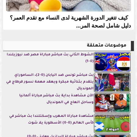
كيف تتغير الدورة الشهرية لدى النساء مع تقدم العمر؟
دليل شامل لصحة المر...
موضوعات متعلقة
الشوط الثاني بث مباشر مباراة مصر ضد نيوزيلندا
(0-1)
بث مباشر تونس ضد اليابان (0-2)، الساموراي
يتقدم بثنائية مبكرة ويعقد مهمة نسور قرطاج في
المونديال
الآن مشاهدة بداية بث مباشر مباراة ألمانيا
وساحل العاج في المونديال
مشاهدة مباراة المغرب وإسكتلندا بث مباشر في
كأس العالم (0-0) الأسطورة يلا شوت
بث مباشر مباراة البرازيل وهايتي (0-0)