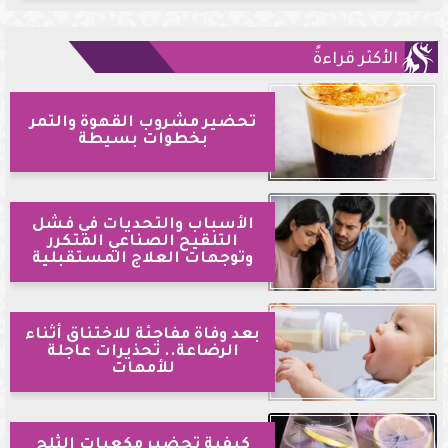
الأكثر قراءةً
تحضير مشروب القهوة والتمر
بخطوات بسيطة
الأسباب والتحديات في فشل
التلقيح الصناعي المتكرر
وتوجهات العلاج المستقبلية
بعد وفاة مفاجئة للاختناق أثناء
الرضاعة.. تحذيرات عاجلة
للأمهات
كيفية تحضير مكعبات الثلج