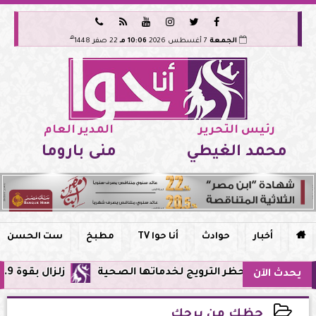






هـ
الجمعة
7 أغسطس 2026
10:06 مـ
22 صفر 1448
رئيس التحرير
المدير العام
محمد الغيطي
منى باروما

أخبار
حوادث
أنا حوا TV
مطبخ
ست الحسن
ر وحظر الترويج لخدماتها الصحية
زلزال بقوة 5.9 ريختر يشعر به سكان القاهرة وعدة محافظات.. مركزه شرق البحر المتوسط
يحدث الآن
حظك من برجك