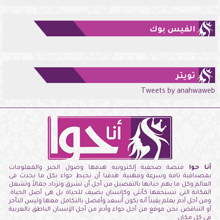
الفيس بوك
تويتر
Tweets by anahwaweb
أنا حوا
منصة صحفية إلكترونيه هدفها وصول الخبر والمعلومات
بمصداقية تامة وسرعة ومهنية. هدفنا أن نحيط حواء بكل ما يحدث فى
العالم وكل ما يهم حياتها بالتفصيل من أجل أن تشرق وتزداد جمالاً وتشغل
المكانة التى تستحقها كأنثى وكإنسان يضيف للحياة بل هى أصل الحياة.
ومن أجل آدم يعلم يقيناً أنه يكون أسعد وأفضل بالتكامل معها وليس التأخر
أو التناقض. نحن موقع من أجل حواء وآدم من أجل الإنسان الناطق بالعربية
فى كل مكان.