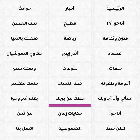
الرئيسية
أخبار
حوادث
أنا حوا TV
مطبخ
ست الحسن
فنون وثقافة
رياضة
صحتك بالدنيا
اقتصاد
أندر إيدج
حكاوي السوشيال
ملفات
منوعات
وصفة ستو
أمومة وطفولة
فقه النساء
حلمك متفسر
اسألي وأنا أجاوبك
حظك من برجك
بقلم آدم وحوا
أنا حوا
حكايات زمان
من نحن
اعلن معنا
الخصوصية
اتصل بنا