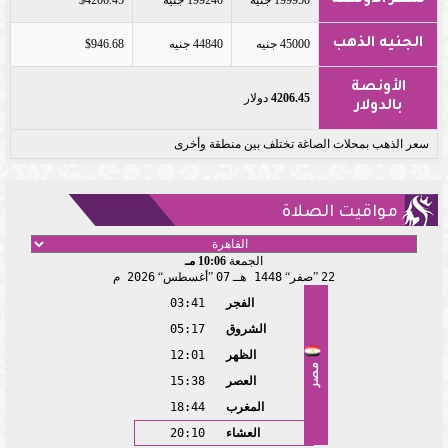
الجنيه الذهب
45000 جنيه
44840 جنيه
$946.68
الأونصة
4206.45
دولار
بالدولار
سعر الذهب بمحلات الصاغة تختلف بين منطقة وأخرى
مواقيت الصلاة
الجمعة
10:06 مـ
22
صفر
1448 هـ
07
أغسطس
2026 م
الفجر
03:41
الشروق
05:17
الظهر
12:01
مصر
العصر
15:38
المغرب
18:44
العشاء
20:10