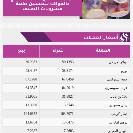
بالفواكه لتحسين نكهة
مشروبات الصيف
أسعار العملات
العملة
شراء
بيع
دولار أمريكى
50.1353
50.2353
يورو
58.3174
58.4437
جنيه إسترلينى
67.0459
67.1998
فرنك سويسرى
64.2019
64.3547
100 ين يابانى
31.8927
31.9665
ريال سعودى
13.3548
13.3836
دينار كويتى
163.7071
164.0872
درهم اماراتى
13.6475
13.6784
اليوان الصينى
7.2683
7.2837