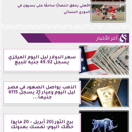
الأهلي يحقق انتصارًا ساحقًا على بسيون في
الدوري النسائي
آخر الأخبار
سعر الدولار ليل اليوم المركزي
يسجل 49.92 جنيه للبيع
الذهب يواصل الصعود في مصر
ليل اليوم وعيار 21 يسجل 6115
جنيهاً...
برج الثور (20 أبريل - 20 مايو)
حظك اليوم: تمسك بهدوئك