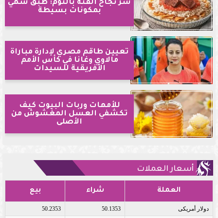
سر نجاح الفتة بالثوم: طبق شهي
بمكونات بسيطة
تعيين طاقم مصري لإدارة مباراة
مالاوي وغانا في كأس الأمم
الأفريقية للسيدات
للأمهات وربات البيوت كيف
تكشفي العسل المغشوش من
الأصلى
أسعار العملات
العملة
شراء
بيع
دولار أمريكى
50.1353
50.2353