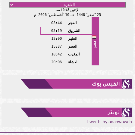
الإثنين
10:45 صـ
25
صفر
1448 هـ
10
أغسطس
2026 م
الفجر
03:44
الشروق
05:19
الظهر
12:00
مصر
العصر
15:37
المغرب
18:42
العشاء
20:06
الفيس بوك
تويتر
Tweets by anahwaweb