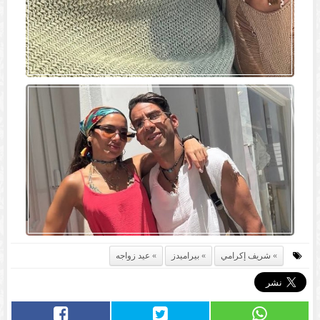
شريف إكرامي
بيراميدز
عيد زواجه