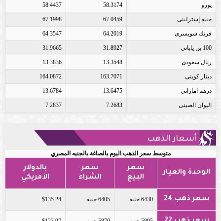
يورو
58.3174
58.4437
جنيه إسترلينى
67.0459
67.1998
فرنك سويسرى
64.2019
64.3547
100 ين يابانى
31.8927
31.9665
ريال سعودى
13.3548
13.3836
دينار كويتى
163.7071
164.0872
درهم اماراتى
13.6475
13.6784
اليوان الصينى
7.2683
7.2837
أسعار الذهب
متوسط سعر الذهب اليوم بالصاغة بالجنيه المصري
سعر
سعر
بالدولار
الوحدة والعيار
البيع
الشراء
الأمريكي
سعر ذهب 24
6430 جنيه
6405 جنيه
$135.24