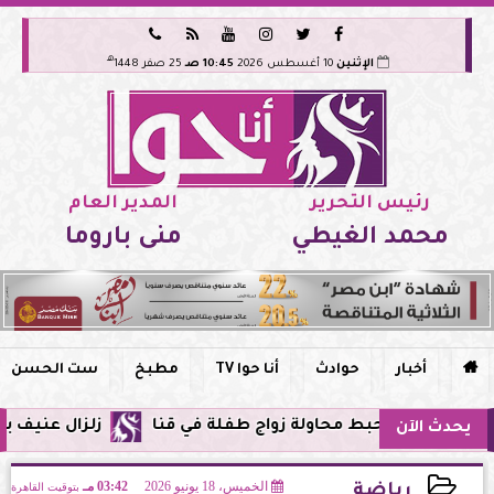






هـ
الإثنين
10 أغسطس 2026
10:45 صـ
25 صفر 1448
رئيس التحرير
المدير العام
محمد الغيطي
منى باروما

أخبار
حوادث
أنا حوا TV
مطبخ
ست الحسن
يحبط محاولة زواج طفلة في قنا
زلزال عنيف بقوة 7 درجات يضرب سواحل الفلبين وحزام النار يهتز من جديد
يحدث الآن
الخميس، 18 يونيو 2026
03:42 مـ
بتوقيت القاهرة
رياضة