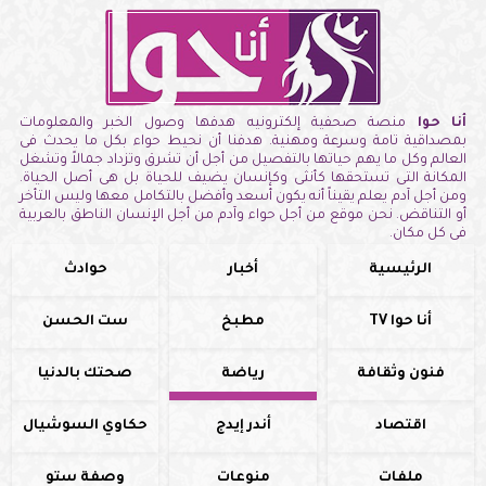
أنا حوا
منصة صحفية إلكترونيه هدفها وصول الخبر والمعلومات
بمصداقية تامة وسرعة ومهنية. هدفنا أن نحيط حواء بكل ما يحدث فى
العالم وكل ما يهم حياتها بالتفصيل من أجل أن تشرق وتزداد جمالاً وتشغل
المكانة التى تستحقها كأنثى وكإنسان يضيف للحياة بل هى أصل الحياة.
ومن أجل آدم يعلم يقيناً أنه يكون أسعد وأفضل بالتكامل معها وليس التأخر
أو التناقض. نحن موقع من أجل حواء وآدم من أجل الإنسان الناطق بالعربية
فى كل مكان.
الرئيسية
أخبار
حوادث
أنا حوا TV
مطبخ
ست الحسن
فنون وثقافة
رياضة
صحتك بالدنيا
اقتصاد
أندر إيدج
حكاوي السوشيال
ملفات
منوعات
وصفة ستو