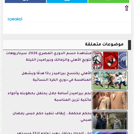
⇧
موضوعات متعلقة
مشاهدة حسم الدوري المصري 2026: سيناريوهات
تتويج الأهلي والزمالك وبيراميدز الليلة
الأهلي يكتسح بيراميدز بـ12 هدفًا ويشعل
المنافسة في دوري الكرة النسائية
نجم بيراميدز أسامة جلال يحتفل بخطوبته وأجواء
عائلية تزين المناسبة
بحكم محكمة.. إيقاف تنفيذ حكم حبس رمضان
صبحي
علي الحجار يحتفل بعيد زواجه الـ23 ويستعد