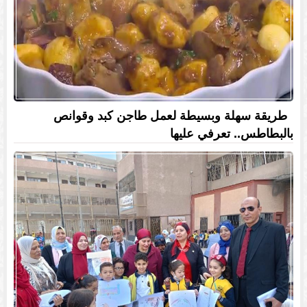
طريقة سهلة وبسيطة لعمل طاجن كبد وقوانص
بالبطاطس.. تعرفي عليها