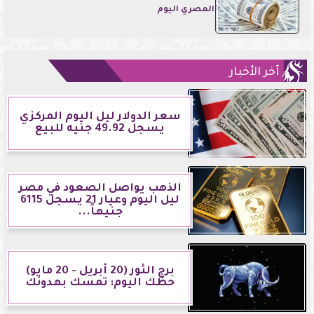
المصري اليوم
آخر الأخبار
سعر الدولار ليل اليوم المركزي
يسجل 49.92 جنيه للبيع
الذهب يواصل الصعود في مصر
ليل اليوم وعيار 21 يسجل 6115
جنيهاً...
برج الثور (20 أبريل - 20 مايو)
حظك اليوم: تمسك بهدوئك