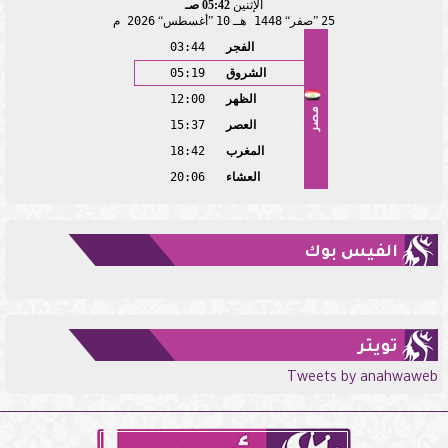
الإثنين
05:42 صـ
25
صفر
1448 هـ
10
أغسطس
2026 م
الفجر
03:44
الشروق
05:19
الظهر
12:00
مصر
العصر
15:37
المغرب
18:42
العشاء
20:06
الفيس بوك
تويتر
Tweets by anahwaweb