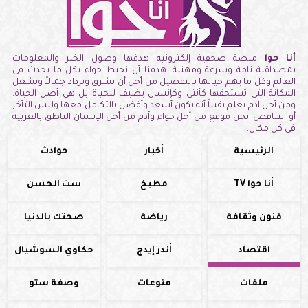
أنا حوا
منصة صحفية إلكترونيه هدفها وصول الخبر والمعلومات
بمصداقية تامة وسرعة ومهنية. هدفنا أن نحيط حواء بكل ما يحدث فى
العالم وكل ما يهم حياتها بالتفصيل من أجل أن تشرق وتزداد جمالاً وتشغل
المكانة التى تستحقها كأنثى وكإنسان يضيف للحياة بل هى أصل الحياة.
ومن أجل آدم يعلم يقيناً أنه يكون أسعد وأفضل بالتكامل معها وليس التأخر
أو التناقض. نحن موقع من أجل حواء وآدم من أجل الإنسان الناطق بالعربية
فى كل مكان.
الرئيسية
أخبار
حوادث
أنا حوا TV
مطبخ
ست الحسن
فنون وثقافة
رياضة
صحتك بالدنيا
اقتصاد
أندر إيدج
حكاوي السوشيال
ملفات
منوعات
وصفة ستو