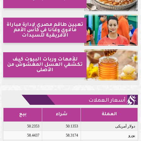
تعيين طاقم مصري لإدارة مباراة
مالاوي وغانا في كأس الأمم
الأفريقية للسيدات
للأمهات وربات البيوت كيف
تكشفي العسل المغشوش من
الأصلى
أسعار العملات
العملة
شراء
بيع
دولار أمريكى
50.1353
50.2353
يورو
58.3174
58.4437