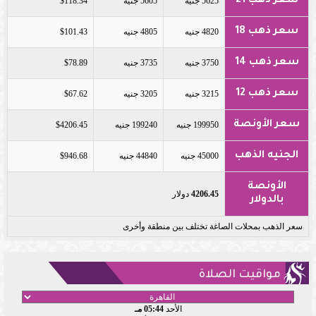
سعر ذهب 21
5625 جنيه
5605 جنيه
$118.34
سعر ذهب 18
4820 جنيه
4805 جنيه
$101.43
سعر ذهب 14
3750 جنيه
3735 جنيه
$78.89
سعر ذهب 12
3215 جنيه
3205 جنيه
$67.62
سعر الأونصة
199950 جنيه
199240 جنيه
$4206.45
الجنيه الذهب
45000 جنيه
44840 جنيه
$946.68
الأونصة
4206.45
دولار
بالدولار
سعر الذهب بمحلات الصاغة تختلف بين منطقة وأخرى
مواقيت الصلاة
الأحد
05:44 مـ