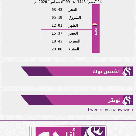
24
صفر
1448 هـ
09
أغسطس
2026 م
الفجر
03:43
الشروق
05:19
الظهر
12:01
مصر
العصر
15:37
المغرب
18:43
العشاء
20:08
الفيس بوك
تويتر
Tweets by anahwaweb