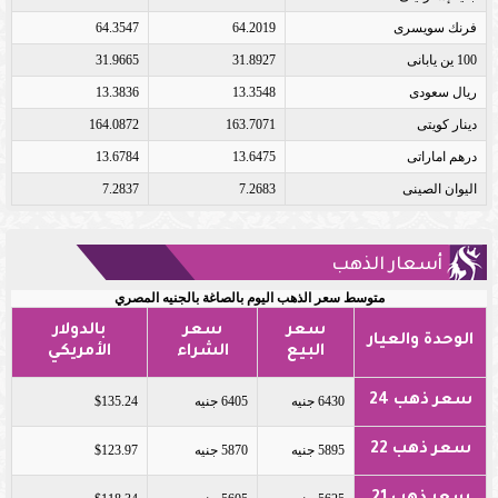
فرنك سويسرى
64.2019
64.3547
100 ين يابانى
31.8927
31.9665
ريال سعودى
13.3548
13.3836
دينار كويتى
163.7071
164.0872
درهم اماراتى
13.6475
13.6784
اليوان الصينى
7.2683
7.2837
أسعار الذهب
متوسط سعر الذهب اليوم بالصاغة بالجنيه المصري
سعر
سعر
بالدولار
الوحدة والعيار
البيع
الشراء
الأمريكي
سعر ذهب 24
6430 جنيه
6405 جنيه
$135.24
سعر ذهب 22
5895 جنيه
5870 جنيه
$123.97