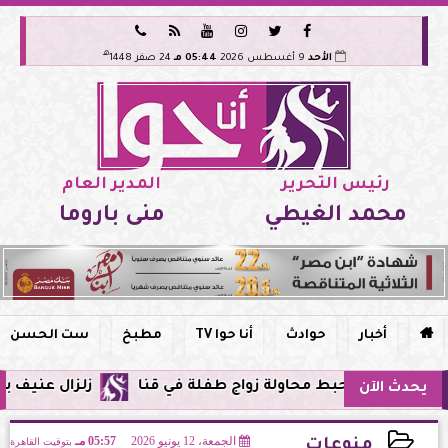






هـ
الأحد
9 أغسطس 2026
05:44 مـ
24 صفر 1448
رئيس التحرير
المدير العام
محمد الغيطي
منى باروما

أخبار
حوادث
أنا حوا TV
مطبخ
ست الحسن
 يحبط محاولة زواج طفلة في قنا
زلزال عنيف بقوة 7 درجات يضرب سواحل الفلبين وحزام النار يهتز من جديد
يحدث الآن
الجمعة، 12 يونيو 2026
05:57 مـ
بتوقيت القاهرة
منوعات