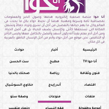
أنا حوا
منصة صحفية إلكترونيه هدفها وصول الخبر والمعلومات
بمصداقية تامة وسرعة ومهنية. هدفنا أن نحيط حواء بكل ما يحدث فى
العالم وكل ما يهم حياتها بالتفصيل من أجل أن تشرق وتزداد جمالاً وتشغل
المكانة التى تستحقها كأنثى وكإنسان يضيف للحياة بل هى أصل الحياة.
ومن أجل آدم يعلم يقيناً أنه يكون أسعد وأفضل بالتكامل معها وليس التأخر
أو التناقض. نحن موقع من أجل حواء وآدم من أجل الإنسان الناطق بالعربية
فى كل مكان.
الرئيسية
أخبار
حوادث
أنا حوا TV
مطبخ
ست الحسن
فنون وثقافة
رياضة
صحتك بالدنيا
اقتصاد
أندر إيدج
حكاوي السوشيال
ملفات
منوعات
وصفة ستو
أمومة وطفولة
فقه النساء
حلمك متفسر