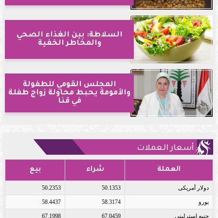
السلاطة: بين الغذاء الصحي
والمخاطر الخفية
المجلس القومي للطفولة
والأمومة يحبط محاولة زواج طفلة
في قنا
أسعار العملات
العملة
شراء
بيع
دولار أمريكى
50.1353
50.2353
يورو
58.3174
58.4437
جنيه إسترلينى
67.0459
67.1998