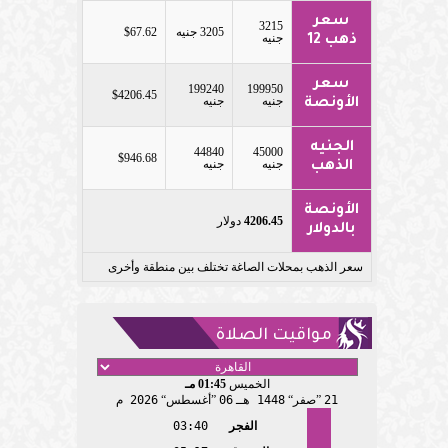
سعر
3215
3205 جنيه
$67.62
جنيه
ذهب 12
سعر
199240
199950
$4206.45
جنيه
جنيه
الأونصة
الجنيه
44840
45000
$946.68
جنيه
جنيه
الذهب
الأونصة
4206.45
دولار
بالدولار
سعر الذهب بمحلات الصاغة تختلف بين منطقة وأخرى
مواقيت الصلاة
الخميس
01:45 مـ
21
صفر
1448 هـ
06
أغسطس
2026 م
الفجر
03:40