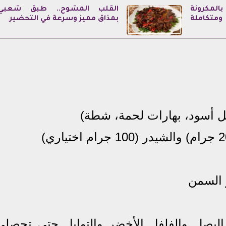
المكرونة
القلب المشوح.. طبق شعبي
 ومتكاملة
بمذاق مميز وسرعة في التحضير
فل أسود، بهارات لحمة، شطة)
و السمن
البصل والفلفل الأخضر والتوابل حتى تحصلي