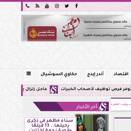






اقتصاد
أندر إيدج
حكاوي السوشيال

عاجل زلزال يشعر به سكان مصر فجر اليوم الإثنين 3 أغسطس 2026 وترق
بتوقيت القاهرة
آخر الأخبار
سناء مظهر في ذكرى
رحيلها.. 13 فيلمًا
وقصة نجمة اختارت