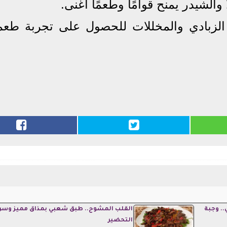
والشيدر يمنح قوامًا وطعمًا أغنى.
الزبادي والمخللات للحصول على تجربة طعم
.. وجبة
القلب المشوح.. طبق شعبي بمذاق مميز وسر
التحضير