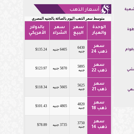
أسعار الذهب
شهية
متوسط سعر الذهب اليوم بالصاغة بالجنيه المصري
الوحدة
سعر
سعر
بالدولار
طوة
والعيار
البيع
الشراء
الأمريكي
سعر
6430
6405 جنيه
$135.24
قوام
جنيه
ذهب 24
سعر
5895
5870 جنيه
$123.97
جنيه
حشي
ذهب 22
سعر
5625
5605 جنيه
$118.34
جنيه
ذهب 21
شهي
سعر
4820
4805 جنيه
$101.43
جنيه
ذهب 18
سعر
3750
3735 جنيه
$78.89
جنيه
ذهب 14