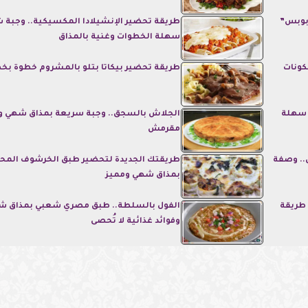
”بوبس”
طريقة تحضير الإنشيلادا المكسيكية.. وجبة 
سهلة الخطوات وغنية بالمذاق
كونات
طريقة تحضير بيكاتا بتلو بالمشروم خطوة بخ
 سهلة
الجلاش بالسجق.. وجبة سريعة بمذاق شهي و
مقرمش
.. وصفة
طريقتك الجديدة لتحضير طبق الخرشوف الم
بمذاق شهي ومميز
. طريقة
الفول بالسلطة.. طبق مصري شعبي بمذاق 
وفوائد غذائية لا تُحصى