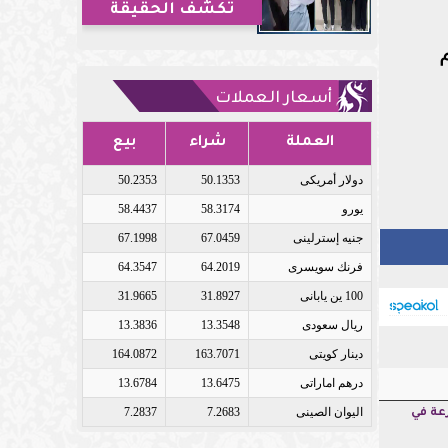
تكشف الحقيقة
أسعار العملات
العملة
شراء
بيع
دولار أمريكى
50.1353
50.2353
يورو
58.3174
58.4437
جنيه إسترلينى
67.0459
67.1998
فرنك سويسرى
64.2019
64.3547
100 ين يابانى
31.8927
31.9665
ريال سعودى
13.3548
13.3836
دينار كويتى
163.7071
164.0872
درهم اماراتى
13.6475
13.6784
اليوان الصينى
7.2683
7.2837
عة في