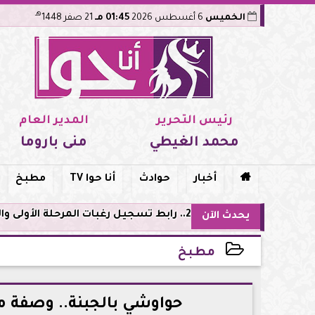
هـ
الخميس
6 أغسطس 2026
01:45 مـ
21 صفر 1448
رئيس التحرير
المدير العام
محمد الغيطي
منى باروما

أخبار
حوادث
أنا حوا TV
مطبخ
ى للشعب الثلاث
يحدث الآن
مطبخ
2026-06-11 17:55:38
حواوشي بالجبنة.. وصفة 