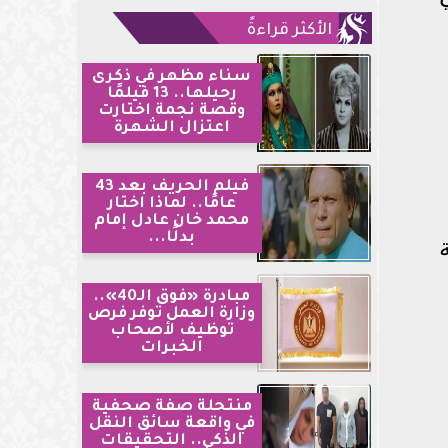
الأكثر قراءةً
سناء مظهر في ذكرى
رحيلها.. 13 فيلمًا
وقصة نجمة اختارت
اعتزال الشهرة
فيلم الحريف بعد 43
عامًا.. لماذا اختار
محمد خان عادل إمام
بدلًا...
-30 دقيقة
مبادرة «فوق الـ40»..
وزارة العمل توفر فرص
توظيف لأصحاب
الخبرات
منتحلة صفة صحفية
في واقعة سائق النقل
الذكي.. التحقيقات