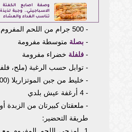
وصفة أصابع الكفتة ب
الاسباجيتي.. وجبة لذيذة
تناسب الغداء والعشاء
- 500 جرام من اللحم المفروم
-
بصلة
متوسطة مفرومة
-
فلفلة
خضراء مفرومة
- توابل حسب الرغبة (ملح، فل
- خليط من جبن الموتزاريلا (200 جرام) والشيدر (100 جرام اختياري)
- 4 أرغفة عيش بلدي
- ملعقتان كبيرتان من الزبدة أ
طريقة التحضير:
1. امزجي اللحم المفروم مع 