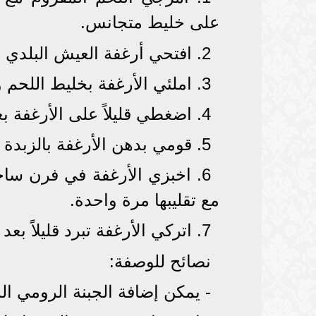
على خليط متجانس.
2. افتحي أرغفة العيش البلدي برفق دون فصلها.
3. املئي الأرغفة بخليط اللحم وأضيفي الجبنة المبشورة.
4. اضغطي قليلاً على الأرغفة بعد إغلاقها بإحكام لتوزيع الحشوة.
5. قومي بدهن الأرغفة بالزبدة أو السمن وضعيها في صينية فرن.
مع تقليبها مرة واحدة.
7. اتركي الأرغفة تبرد قليلاً بعد إخراجها من الفرن وقدميها ساخنة.
نصائح للوصفة:
- يمكن إضافة الجبنة الرومي الم