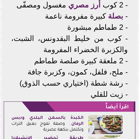
- 2 كوب
أرز مصري
مغسول ومصفّى
-
بصلة
كبيرة مفرومة ناعمة
- 2 طماطم مبشورة
- كوب من خليط البقدونس، الشبت،
والكزبرة الخضراء المفرومة
- 2 ملعقة كبيرة صلصة طماطم
- ملح، فلفل، كمون، وكزبرة جافة
- رشة شطة (اختياري حسب الذوق)
- زيت للقلي
اقرأ أيضاً
الكبدة بالسمن البلدي و
دبس
الرمان
.. وصفة تفوح بعبق التراث
وتكتمل بنكهة عصرية
طريقة تحضير الإنشيلادا