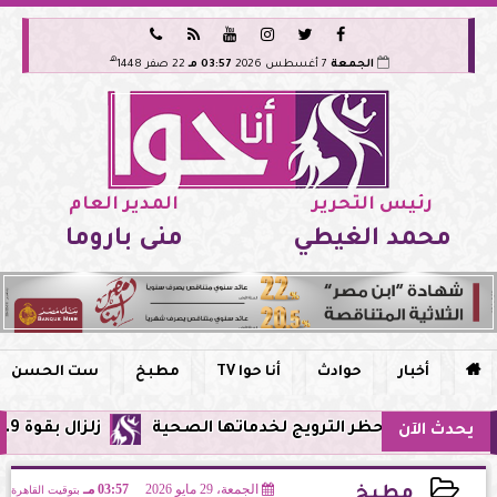






هـ
الجمعة
7 أغسطس 2026
03:57 مـ
22 صفر 1448
رئيس التحرير
المدير العام
محمد الغيطي
منى باروما

أخبار
حوادث
أنا حوا TV
مطبخ
ست الحسن
مصر وحظر الترويج لخدماتها الصحية
زلزال بقوة 5.9 ريختر يشعر به سكان القاهرة وعدة محافظات.. مركزه شرق البحر المتوسط
يحدث الآن
الجمعة، 29 مايو 2026
03:57 مـ
بتوقيت القاهرة
مطبخ