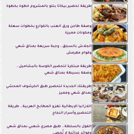
طريقة تحضير بيكاتا بتلو بالمشروم خطوة بخطوة
وصفة طاجن ورق العنب بالكوارع بخطوات سهلة
ومكونات مميزة
الجلاش بالسجق.. وجبة سريعة بمذاق شهي
وقوام مقرمش
طريقة مبتكرة لتحضير الكوسة بالبشاميل..
وصفة بسيطة بمذاق شهي
طريقتك الجديدة لتحضير طبق الخرشوف المحشي
بمذاق شهي ومميز
اللازانيا الإيطالية تغزو المطابخ العربية.. طريقة
التحضير وأسرار النجاح
الفول بالسلطة.. طبق مصري شعبي بمذاق شهي
وفوائد غذائية لا تُحصى