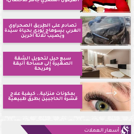
الفرعون المصري جاهز للاحتفال!
تصادم على الطريق الصحراوي
الغربي بسوهاج يُودي بحياة سيدة
ويُصيب ثلاثة آخرين
سبع حيل لتحويل الشقة
الصغيرة إلى مساحة أنيقة
ومريحة
بمكونات منزلية.. كيفية علاج
قشرة الحاجبين بطرق طبيعية
أسعار العملات