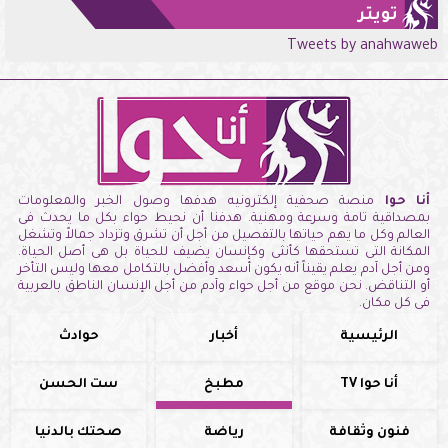
تويتر
Tweets by anahwaweb
أنا حوا
منصة صحفية إلكترونيه هدفها وصول الخبر والمعلومات
بمصداقية تامة وسرعة ومهنية. هدفنا أن نحيط حواء بكل ما يحدث فى
العالم وكل ما يهم حياتها بالتفصيل من أجل أن تشرق وتزداد جمالاً وتشغل
المكانة التى تستحقها كأنثى وكإنسان يضيف للحياة بل هى أصل الحياة.
ومن أجل آدم يعلم يقيناً أنه يكون أسعد وأفضل بالتكامل معها وليس التأخر
أو التناقض. نحن موقع من أجل حواء وآدم من أجل الإنسان الناطق بالعربية
فى كل مكان.
الرئيسية
أخبار
حوادث
أنا حوا TV
مطبخ
ست الحسن
فنون وثقافة
رياضة
صحتك بالدنيا