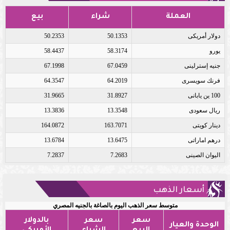
العملة
شراء
بيع
دولار أمريكى
50.1353
50.2353
يورو
58.3174
58.4437
جنيه إسترلينى
67.0459
67.1998
فرنك سويسرى
64.2019
64.3547
100 ين يابانى
31.8927
31.9665
ريال سعودى
13.3548
13.3836
دينار كويتى
163.7071
164.0872
درهم اماراتى
13.6475
13.6784
اليوان الصينى
7.2683
7.2837
أسعار الذهب
متوسط سعر الذهب اليوم بالصاغة بالجنيه المصري
سعر
سعر
بالدولار
الوحدة والعيار