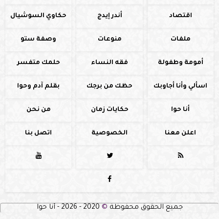
اقتصاد
أندر إيدج
حكاوي السوشيال
ملفات
منوعات
وصفة ستو
أمومة وطفولة
فقه النساء
حلمك متفسر
اسألي وأنا أجاوبك
حظك من برجك
بقلم آدم وحوا
أنا حوا
حكايات زمان
من نحن
اعلن معنا
الخصوصية
اتصل بنا




جميع الحقوق محفوظة
©
2020 - 2026 - أنا حوا