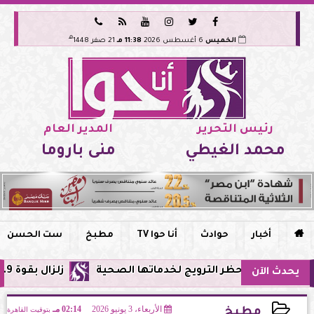






هـ
الخميس
6 أغسطس 2026
11:38 مـ
21 صفر 1448
رئيس التحرير
المدير العام
محمد الغيطي
منى باروما

أخبار
حوادث
أنا حوا TV
مطبخ
ست الحسن
مصر وحظر الترويج لخدماتها الصحية
زلزال بقوة 5.9 ريختر يشعر به سكان القاهرة وعدة محافظات.. مركزه شرق البحر المتوسط
يحدث الآن
الأربعاء، 3 يونيو 2026
02:14 مـ
بتوقيت القاهرة
مطبخ