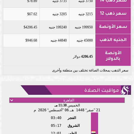
سعر ذهب 14
3750 جنيه
3735 جنيه
$78.89
سعر ذهب 12
3215 جنيه
3205 جنيه
$67.62
سعر الأونصة
199950 جنيه
199240 جنيه
$4206.45
الجنيه الذهب
45000 جنيه
44840 جنيه
$946.68
الأونصة
4206.45
دولار
بالدولار
سعر الذهب بمحلات الصاغة تختلف بين منطقة وأخرى
مواقيت الصلاة
الخميس
11:38 مـ
21
صفر
1448 هـ
06
أغسطس
2026 م
الفجر
03:40
الشروق
05:17
الظهر
12:01