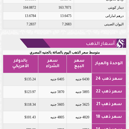
دينار كويتى
163.7071
164.0872
درهم اماراتى
13.6475
13.6784
اليوان الصينى
7.2683
7.2837
أسعار الذهب
متوسط سعر الذهب اليوم بالصاغة بالجنيه المصري
سعر
سعر
بالدولار
الوحدة والعيار
البيع
الشراء
الأمريكي
سعر ذهب 24
6430 جنيه
6405 جنيه
$135.24
سعر ذهب 22
5895 جنيه
5870 جنيه
$123.97
سعر ذهب 21
5625 جنيه
5605 جنيه
$118.34
سعر ذهب 18
4820 جنيه
4805 جنيه
$101.43