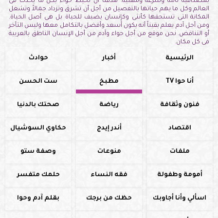
بمصداقية تامة وسرعة ومهنية. هدفنا أن نحيط حواء بكل ما يحدث فى
العالم وكل ما يهم حياتها بالتفصيل من أجل أن تشرق وتزداد جمالاً وتشغل
المكانة التى تستحقها كأنثى وكإنسان يضيف للحياة بل هى أصل الحياة.
ومن أجل آدم يعلم يقيناً أنه يكون أسعد وأفضل بالتكامل معها وليس التأخر
أو التناقض. نحن موقع من أجل حواء وآدم من أجل الإنسان الناطق بالعربية
فى كل مكان.
الرئيسية
أخبار
حوادث
أنا حوا TV
مطبخ
ست الحسن
فنون وثقافة
رياضة
صحتك بالدنيا
اقتصاد
أندر إيدج
حكاوي السوشيال
ملفات
منوعات
وصفة ستو
أمومة وطفولة
فقه النساء
حلمك متفسر
اسألي وأنا أجاوبك
حظك من برجك
بقلم آدم وحوا