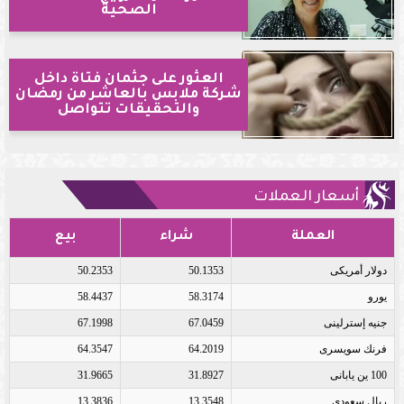
الصحية
العثور على جثمان فتاة داخل
شركة ملابس بالعاشر من رمضان
والتحقيقات تتواصل
أسعار العملات
العملة
شراء
بيع
دولار أمريكى
50.1353
50.2353
يورو
58.3174
58.4437
جنيه إسترلينى
67.0459
67.1998
فرنك سويسرى
64.2019
64.3547
100 ين يابانى
31.8927
31.9665
ريال سعودى
13.3548
13.3836