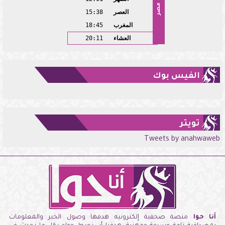
مصر
العصر
15:38
المغرب
18:45
العشاء
20:11
الفيس بوك
تويتر
Tweets by anahwaweb
أنا حوا
منصة صحفية إلكترونيه هدفها وصول الخبر والمعلومات