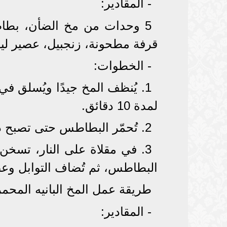
- المقادير:
5 وحدات من مخ الضأن، بطا
قرفة مطحونة، زنجبيل، عصير لي
- الخطوات:
1. يُنظف المخ جيدًا ويُسلق ف
لمدة 10 دقائق.
2. تُحمّر البطاطس حتى تصبح ذهبية اللون.
3. في مقلاة على النار، تسخن ا
البطاطس، ثم تُضاف التوابل وعصي
طريقة عمل المخ البانيه المح
- المقادير: