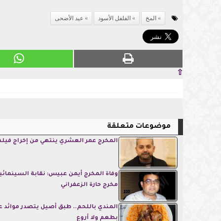
المخ
الفلفل الأسود
عيد الأضحى
⇧
موضوعات متعلقة
المخرج عمر العشري ينتهي من إخراج فيل
وفاة المخرج أيمن عبيس: نقابة السينمائي
مخرج حارة الزعفراني
المندي باللحم.. طبق أصيل يتصدر موائد ع
بطعم ولا أروع