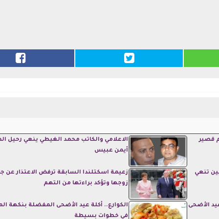
م قصير
الاعلامي والكاتب محمد الغيطي ينعي رحيل ال
أيمن عبيس
ين تنعي
زعيمة اسكتلندا السابقة ترفض الاعتذار عن جر
زوجها وتؤكد براءتها من التهم
يد الأضحى
الكوارع.. أكلة عيد الأضحى المفضلة بنكهة ال
في خطوات بسيطة