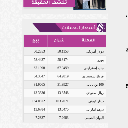
تكشف الحقيقة
أسعار العملات
العملة
شراء
بيع
دولار أمريكى
50.1353
50.2353
يورو
58.3174
58.4437
جنيه إسترلينى
67.0459
67.1998
فرنك سويسرى
64.2019
64.3547
100 ين يابانى
31.8927
31.9665
ريال سعودى
13.3548
13.3836
دينار كويتى
163.7071
164.0872
درهم اماراتى
13.6475
13.6784
اليوان الصينى
7.2683
7.2837