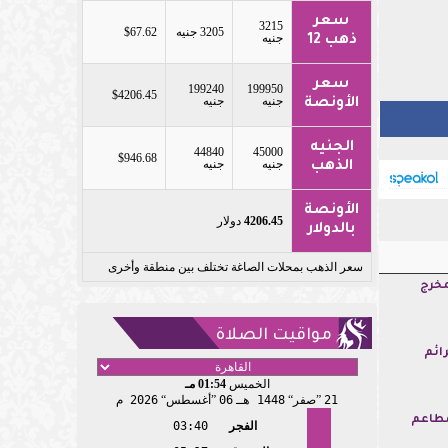
سعر
3215
3205 جنيه
$67.62
جنيه
ذهب 12
سعر
199240
199950
$4206.45
جنيه
جنيه
الأونصة
الجنيه
44840
45000
$946.68
جنيه
جنيه
الذهب
الأونصة
4206.45
دولار
بالدولار
سعر الذهب بمحلات الصاغة تختلف بين منطقة وأخرى
مخرج
مواقيت الصلاة
ائم
الخميس
01:54 مـ
21
صفر
1448 هـ
06
أغسطس
2026 م
مطاعم
الفجر
03:40