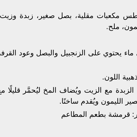
طس مكعبات مقلية، بصل صغير، زبدة وزيت،
مون، ملح.
ي ماء يحتوي على الزنجبيل والبصل وعود القرفة
لزبدة مع الزيت ويُضاف المخ ليُحمَّر قليلًا مع
ر الليمون ويُقدم ساخنًا.
مر: قرمشة بطعم المطاعم