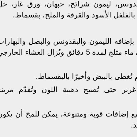
دونس، ليمون شرائح، حبهان، ورق غار، خل
بالفلفل الأسود والقرفة والملح، بقسماط.
 بإضافة الليمون والبقدونس والبصل والبهارات
لمدة نصف ساعة، ثم يُضيف إلى ماء مثلج لمدة 5 دقائق ويُزال الغشاء الخار
زير حتى تُصبح ذهبية اللون وتُقدّم مزينة
 مع إضافات قوية ومتنوعة، يمكن للمخ أن يكون
د.