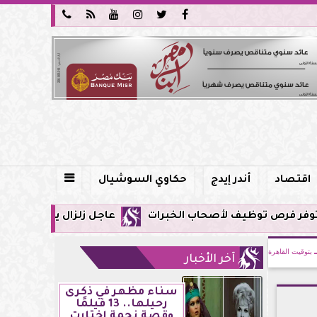






اقتصاد
أندر إيدج
حكاوي السوشيال

عاجل زلزال يشعر به سكان مصر فجر اليوم الإثنين 3 أغسطس 2026 و
بتوقيت القاهرة
آخر الأخبار
سناء مظهر في ذكرى
رحيلها.. 13 فيلمًا
وقصة نجمة اختارت