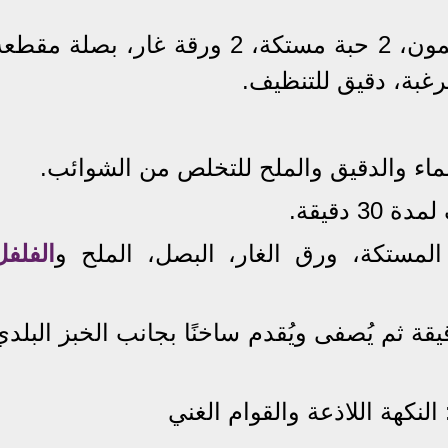
2 مخ ضأن، كوب كبير عصير ليمون، 2 حبة مستكة، 2 ورقة غار، بصلة مقط
غبة، دقيق للتنظيف.
الفلفل
ُترك المخ ليُسلق مدة 15 دقيقة ثم يُصفى ويُقدم ساخنًا بجانب الخبز البلد
لنكهة اللاذعة والقوام الغني