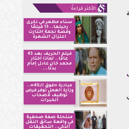
الأكثر قراءةً
عة
سناء مظهر في ذكرى
رحيلها.. 13 فيلمًا
وقصة نجمة اختارت
اعتزال الشهرة
فيلم الحريف بعد 43
عامًا.. لماذا اختار
محمد خان عادل إمام
بدلًا...
مبادرة «فوق الـ40»..
وزارة العمل توفر فرص
ي
توظيف لأصحاب
الخبرات
منتحلة صفة صحفية
في واقعة سائق النقل
الذكي.. التحقيقات