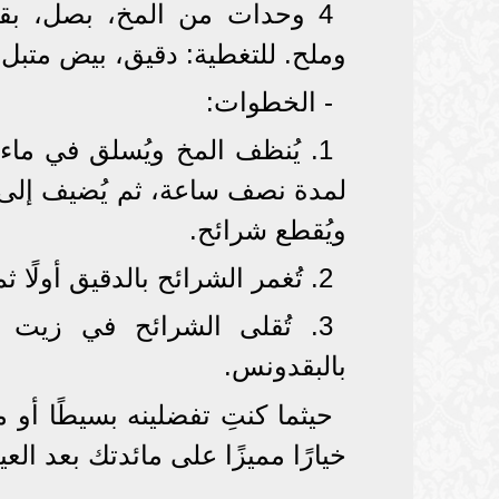
4 وحدات من المخ، بصل، بق
وملح. للتغطية: دقيق، بيض متبل 
- الخطوات:
1. يُنظف المخ ويُسلق في ماء
ويُقطع شرائح.
2. تُغمر الشرائح بالدقيق أولًا ثم تُغطى بالبيض وأخيرًا بالبقسماط.
3. تُقلى الشرائح في زيت غ
بالبقدونس.
حيثما كنتِ تفضلينه بسيطًا أو
خيارًا مميزًا على مائدتك بعد العي