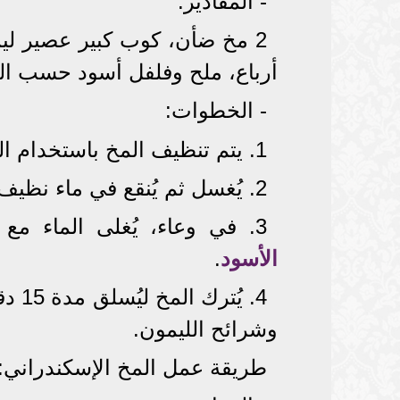
- المقادير:
أرباع، ملح وفلفل أسود حسب الر
- الخطوات:
1. يتم تنظيف المخ باستخدام الماء والدقيق والملح للتخلص من الشوائب.
2. يُغسل ثم يُنقع في ماء نظيف لمدة 30 دقيقة.
3. في وعاء، يُغلى الماء مع المستكة، ورق الغار، البصل، الملح و
الأسود
.
4. ي
وشرائح الليمون.
طريقة عمل المخ الإسكندراني: ا