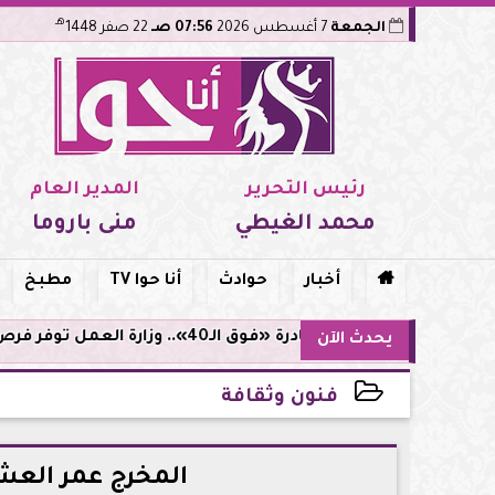
هـ
الجمعة
7 أغسطس 2026
07:56 صـ
22 صفر 1448
رئيس التحرير
المدير العام
محمد الغيطي
منى باروما

أخبار
حوادث
أنا حوا TV
مطبخ
مبادرة «فوق الـ40».. وزارة العمل توفر فرص توظيف لأصحاب الخبرات
يحدث الآن
فنون وثقافة
2026-06-01 20:00:06
المخرج عمر العش