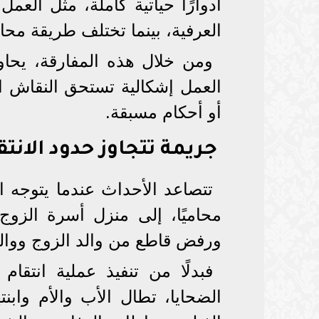
أدوارًا حياتية كاملة، مثل العم
العرفية، بينما تختلف طريقة محاسب
ومن خلال هذه المفارقة، يحاو
العمل إشكالية تستحق النقاش ا
أو أحكام مسبقة.
جريمة تتجاوز حدود الانتق
تتصاعد الأحداث عندما يتوجه ا
محاميًا، إلى منزل أسرة الزوج 
ورفض قاطع من والد الزوج ووالد
فبدلًا من تنفيذ عملية انتق
الضحايا، تطال الأب والأم وابنت