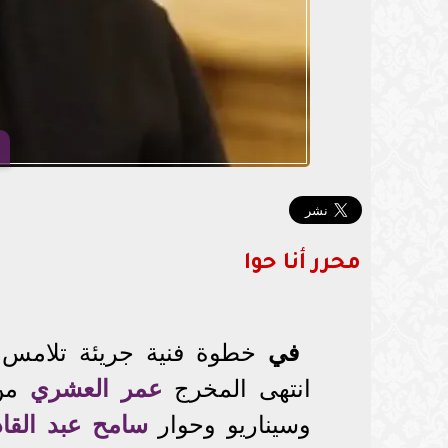
محرر أنا حوا
في
خطوة فنية جريئة تلامس و
انتهى المخرج
عمر العشري
من 
وسيناريو وحوار
سامح عبد القاد