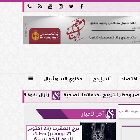






اقتصاد
أندر إيدج
حكاوي السوشيال

 لخدماتها الصحية
زلزال بقوة 5.9 ريختر يشعر به سكان القاهرة وعدة محافظات.. مركزه شرق البحر المتوسط
بتوقيت القاهرة
آخر الأخبار
برج العقرب (23 أكتوبر
- 21 نوفمبر) حظك
اليوم الخميس 6