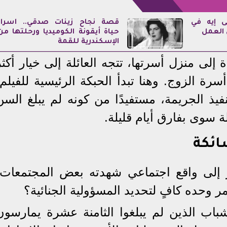
ى إيه في
قصة نجاح زينات صدقي.. أسرار
العمل
حياة أيقونة الكوميديا ورحلتها من
الإسكندرية للقمة
إلى منزل أسرتها، تتجه العائلة إلى خيار أكثر
رة الزوج. وهنا تبدأ الحبكة الرئيسية للفيلم،
نفيذ الجريمة، مستفيدًا من كونه لم يبلغ السن
لة سوى بفارق أيام قليلة.
ائكة
 إلى واقع اجتماعي شهدته بعض المجتمعات،
مر وحده كافٍ لتحديد المسؤولية الجنائية؟
باب الذين لم يبلغوا الثامنة عشرة يمارسون