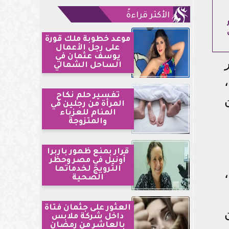
الأكثر قراءةً
موعد خطوبة ملك قورة
على رجل الأعمال
يوسف عثمان في
الساحل الشمالي
تفسير حلم نكاح
المرأة من رجلين في
المنام للعزباء
والمتزوجة
قرار بمنع ظهور باربرا
أونيل في مصر وحظر
الترويج لخدماتها
الصحية
العثور على جثمان فتاة
داخل شركة ملابس
بالعاشر من رمضان