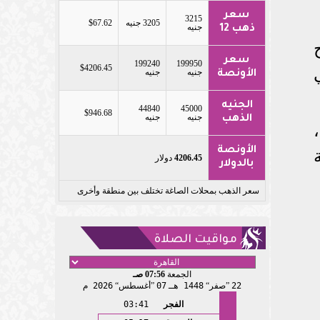
سعر
3215
3205 جنيه
$67.62
جنيه
ذهب 12
سعر
199240
199950
$4206.45
جنيه
جنيه
الأونصة
الجنيه
44840
45000
$946.68
جنيه
جنيه
الذهب
الأونصة
4206.45
دولار
بالدولار
سعر الذهب بمحلات الصاغة تختلف بين منطقة وأخرى
مواقيت الصلاة
الجمعة
07:56 صـ
22
صفر
1448 هـ
07
أغسطس
2026 م
الفجر
03:41