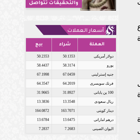
والتحقيقات تتواصل
أسعار العملات
العملة
شراء
بيع
دولار أمريكى
50.1353
50.2353
يورو
58.3174
58.4437
جنيه إسترلينى
67.0459
67.1998
فرنك سويسرى
64.2019
64.3547
100 ين يابانى
31.8927
31.9665
ريال سعودى
13.3548
13.3836
دينار كويتى
163.7071
164.0872
درهم اماراتى
13.6475
13.6784
اليوان الصينى
7.2683
7.2837