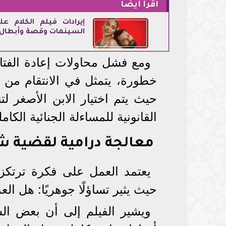
اقرأ أيضاً
إيرادات فيلم الكلام عل
السينمات وقصة وأبطال 
ومع فشل محاولات إعادة الفتاة 
خطورة، يتمثل في الانتقام من أس
حيث يتم اختيار الابن الأصغر لت
القانونية للمساءلة الجنائية الكام
معالجة درامية لقضية ش
يعتمد العمل على فكرة ترتكز
حيث يثير تساؤلًا جوهريًا: هل الع
ويشير الفيلم إلى أن بعض الش