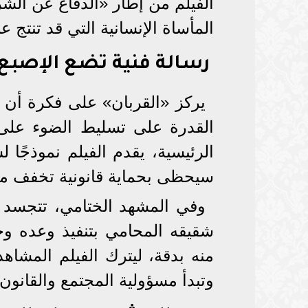
الفيلم من إطار «الدفاع عن ال
المأساة الإنسانية التي قد تنتج عن
رسالة فنية تضع الإصبع 
يركز «القربان» على فكرة أن ا
القدرة على تسليط الضوء على
الرئيسية، يقدم الفيلم نموذجًا 
سيحظى بحماية قانونية تخفف من
وفي المشهد الختامي، تتجسد ال
شقيقه المحامي بتنفيذ وعده وح
منه بدقة، ليترك الفيلم المشاه
وتبدأ مسؤولية المجتمع والقانون