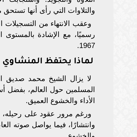
والتلاوات التي رأى أنها تستحق مز
وعقب الانتهاء من التسجيلات ال
رسميًا، مع الإشادة بالمستوى 
1967.
لماذا يحتفظ المنشاوي ب
لا يزال الشيخ محمد صديق ا
المسلمين حول العالم، بفضل أس
الأداء والخشوع العميق.
ورغم مرور عقود على رحيله، لا 
وانتشارًا، فيما يواصل صوته العاب
والخشوع.