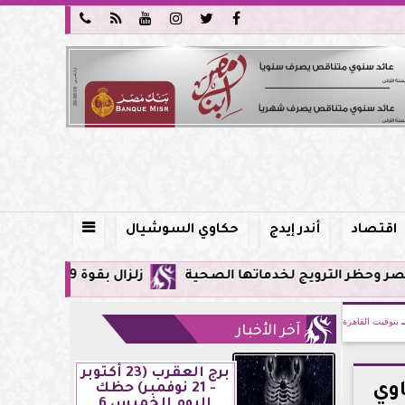






اقتصاد
أندر إيدج
حكاوي السوشيال

ج لخدماتها الصحية
زلزال بقوة 5.9 ريختر يشعر به سكان القاهرة وعدة محافظات.. مركزه شرق البحر المتوسط
بتوقيت القاهرة
آخر الأخبار
برج العقرب (23 أكتوبر
اوي
- 21 نوفمبر) حظك
اليوم الخميس 6