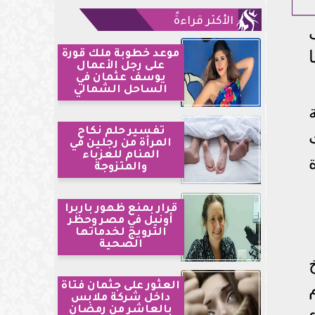
الأكثر قراءةً
موعد خطوبة ملك قورة
على رجل الأعمال
يوسف عثمان في
الساحل الشمالي
تفسير حلم نكاح
المرأة من رجلين في
المنام للعزباء
والمتزوجة
قرار بمنع ظهور باربرا
أونيل في مصر وحظر
الترويج لخدماتها
الصحية
العثور على جثمان فتاة
داخل شركة ملابس
بالعاشر من رمضان