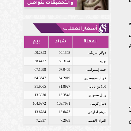
والتحقيقات تتواصل
أسعار العملات
العملة
شراء
بيع
دولار أمريكى
50.1353
50.2353
يورو
58.3174
58.4437
جنيه إسترلينى
67.0459
67.1998
فرنك سويسرى
64.2019
64.3547
100 ين يابانى
31.8927
31.9665
ريال سعودى
13.3548
13.3836
دينار كويتى
163.7071
164.0872
، طلب إعادة تسجيل 32
درهم اماراتى
13.6475
13.6784
اليوان الصينى
7.2683
7.2837