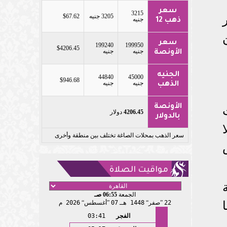
سعر
3215
3205 جنيه
$67.62
جنيه
ذهب 12
سعر
199240
199950
$4206.45
جنيه
جنيه
الأونصة
الجنيه
44840
45000
$946.68
جنيه
جنيه
الذهب
الأونصة
4206.45
دولار
بالدولار
سعر الذهب بمحلات الصاغة تختلف بين منطقة وأخرى
مواقيت الصلاة
الجمعة
06:55 صـ
22
صفر
1448 هـ
07
أغسطس
2026 م
الفجر
03:41