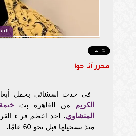
الشي
محرر أنا حوا
في حدث استثنائي يحمل أبعادًا
الكريم
من القاهرة بث
ختمة
المنشاوي
، أحد أعظم قراء القر
منذ تسجيلها قبل نحو 60 عامًا.