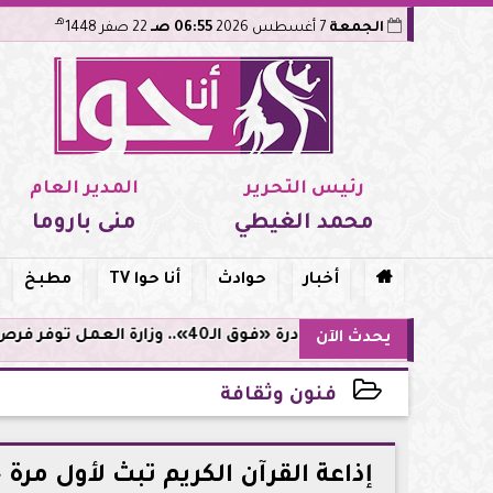
هـ
الجمعة
7 أغسطس 2026
06:55 صـ
22 صفر 1448
رئيس التحرير
المدير العام
محمد الغيطي
منى باروما

أخبار
حوادث
أنا حوا TV
مطبخ
مبادرة «فوق الـ40».. وزارة العمل توفر فرص توظيف لأصحاب الخبرات
يحدث الآن
فنون وثقافة
2026-06-01 22:03:43
إذاعة القرآن الكريم تبث لأول مر