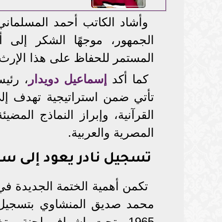
وأشاد الكاتب أحمد المسلماني 
الجمهور، موجهًا الشكر إلى 
المستمر للحفاظ على هذا الإرث 
كما أكد
إسماعيل دويدار
، رئيس
تأتي ضمن استراتيجية تهدف إلى
القرآنية، وإبراز النماذج المضي
المصرية والعربية.
تسجيل نادر يعود إلى ست
تكمن أهمية الختمة الجديدة في 
محمد صديق المنشاوي بتسجيل 
1965، تحت إشراف لجنة م