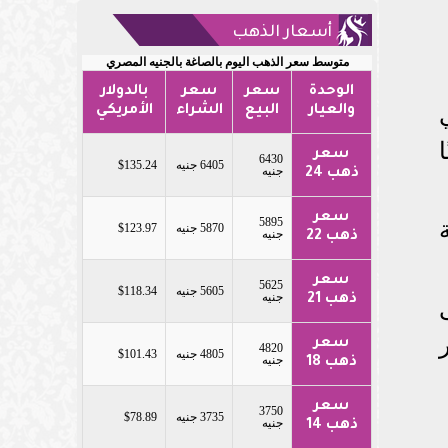
أسعار الذهب
متوسط سعر الذهب اليوم بالصاغة بالجنيه المصري
الوحدة
سعر
سعر
بالدولار
والعيار
البيع
الشراء
الأمريكي
سعر
6430
6405 جنيه
$135.24
جنيه
ذهب 24
سعر
5895
5870 جنيه
$123.97
جنيه
ذهب 22
سعر
5625
5605 جنيه
$118.34
جنيه
ذهب 21
سعر
4820
4805 جنيه
$101.43
جنيه
ذهب 18
سعر
3750
3735 جنيه
$78.89
جنيه
ذهب 14