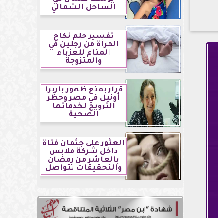
الساحل الشمالي
تفسير حلم نكاح
المرأة من رجلين في
المنام للعزباء
والمتزوجة
قرار بمنع ظهور باربرا
أونيل في مصر وحظر
الترويج لخدماتها
الصحية
العثور على جثمان فتاة
داخل شركة ملابس
بالعاشر من رمضان
والتحقيقات تتواصل