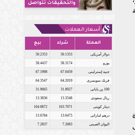
والتحقيقات تتواصل
أسعار العملات
العملة
شراء
بيع
دولار أمريكى
50.1353
50.2353
يورو
58.3174
58.4437
جنيه إسترلينى
67.0459
67.1998
فرنك سويسرى
64.2019
64.3547
100 ين يابانى
31.8927
31.9665
ريال سعودى
13.3548
13.3836
دينار كويتى
163.7071
164.0872
درهم اماراتى
13.6475
13.6784
اليوان الصينى
7.2683
7.2837