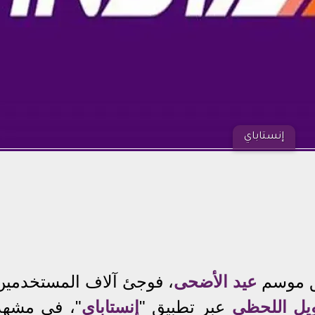
إنستاباي
ق موسم
عيد الأضحى
، فوجئ آلاف المستخدمين
ويل اللحظي
عبر تطبيق "
إنستاباي
"، في مشهد