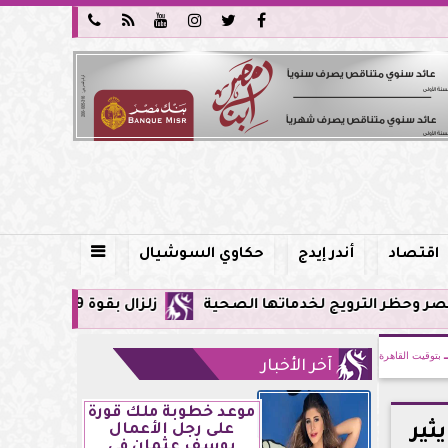






اقتصاد
أندر إيدج
حكاوي السوشيال

يج لخدماتها الصحية
زلزال بقوة 5.9 ريختر يشعر به سكان القاهرة وعدة محافظات.. مركزه شرق البحر المتوسط
بتوقيت القاهرة
آخر الأخبار
موعد خطوبة ملك قورة
 يثير
على رجل الأعمال
يوسف عثمان في