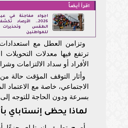
اقرأ أيضاً
أجواء مفاجئة في عيد
2026.. الأرصاد تك
الطقس وتحذيرات
للمواطنين
وتزامن العطل مع استعدادات 
ترتفع فيها معدلات التحويلات ا
الأفراد أو سداد الالتزامات وشرا
وأثار التوقف المؤقت حالة من
الاجتماعي، خاصة مع الاعتماد الم
بسرعة ودون الحاجة للتوجه إلى ا
لماذا يحظى إنستاباي بأه
أصبح تطبيق إنستاباي جزءًا 