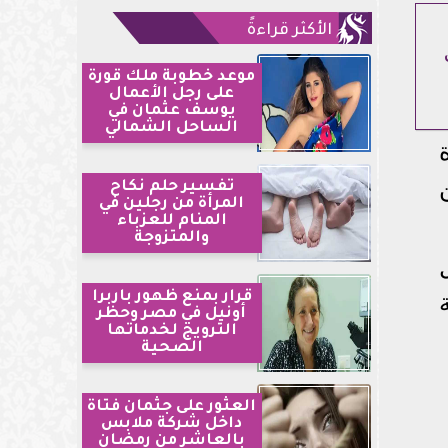
الأكثر قراءةً
موعد خطوبة ملك قورة
على رجل الأعمال
يوسف عثمان في
الساحل الشمالي
تفسير حلم نكاح
المرأة من رجلين في
المنام للعزباء
والمتزوجة
قرار بمنع ظهور باربرا
أونيل في مصر وحظر
الترويج لخدماتها
الصحية
العثور على جثمان فتاة
داخل شركة ملابس
بالعاشر من رمضان