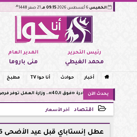
هـ
الخميس
6 أغسطس 2026
09:15 مـ
21 صفر 1448
رئيس التحرير
المدير العام
محمد الغيطي
منى باروما

أخبار
حوادث
أنا حوا TV
مطبخ
مبادرة «فوق الـ40».. وزارة العمل توفر فرص توظيف لأصحاب الخبرات
يحدث الآن
اقتصاد
آخر الأسعار
2026-05-25 19:44:21