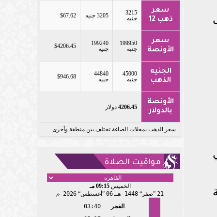
سعر
3215
3205 جنيه
$67.62
جنيه
ذهب 12
سعر
199240
199950
$4206.45
جنيه
جنيه
الأونصة
الجنيه
44840
45000
$946.68
جنيه
جنيه
الذهب
الأونصة
4206.45
دولار
بالدولار
سعر الذهب بمحلات الصاغة تختلف بين منطقة وأخرى
مواقيت الصلاة
الخميس
09:15 مـ
21
صفر
1448 هـ
06
أغسطس
2026 م
الفجر
03:40