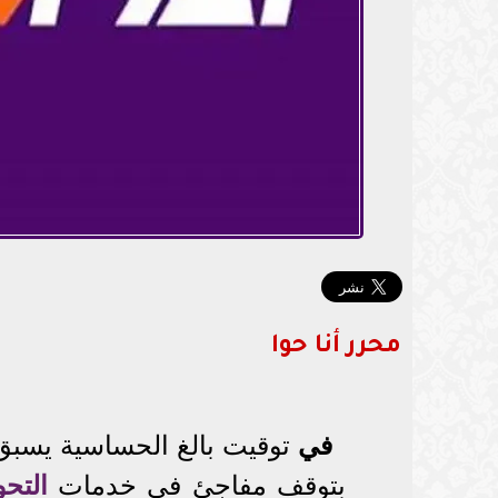
محرر أنا حوا
في
توقيت بالغ الحساسية يسب
بتوقف مفاجئ في خدمات
التح