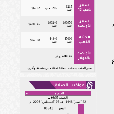
سعر
3215
3205 جنيه
$67.62
جنيه
ذهب 12
سعر
199240
199950
$4206.45
جنيه
جنيه
الأونصة
الجنيه
44840
45000
$946.68
جنيه
جنيه
الذهب
الأونصة
4206.45
دولار
بالدولار
سعر الذهب بمحلات الصاغة تختلف بين منطقة وأخرى
مواقيت الصلاة
الجمعة
08:55 مـ
22
صفر
1448 هـ
07
أغسطس
2026 م
الفجر
03:41