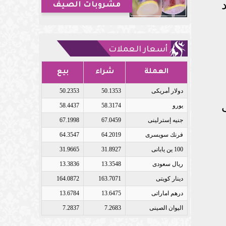
مشروبات الصيف
أسعار العملات
العملة
شراء
بيع
دولار أمريكى
50.1353
50.2353
يورو
58.3174
58.4437
جنيه إسترلينى
67.0459
67.1998
فرنك سويسرى
64.2019
64.3547
100 ين يابانى
31.8927
31.9665
ريال سعودى
13.3548
13.3836
دينار كويتى
163.7071
164.0872
درهم اماراتى
13.6475
13.6784
اليوان الصينى
7.2683
7.2837