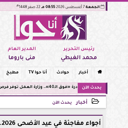
هـ
الجمعة
7 أغسطس 2026
08:55 مـ
22 صفر 1448
رئيس التحرير
المدير العام
محمد الغيطي
منى باروما

أخبار
حوادث
أنا حوا TV
مطبخ
مبادرة «فوق الـ40».. وزارة العمل توفر فرص توظيف لأصحاب الخبرات
يحدث الآن
أخبار
يحدث الآن
2026-05-25 19:22:44
أ