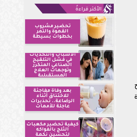
الأكثر قراءةً
تحضير مشروب
القهوة والتمر
بخطوات بسيطة
الأسباب والتحديات
في فشل التلقيح
الصناعي المتكرر
وتوجهات العلاج
المستقبلية
بعد وفاة مفاجئة
للاختناق أثناء
الرضاعة.. تحذيرات
عاجلة للأمهات
كيفية تحضير مكعبات
الثلج بالفواكه
لتحسين نكهة