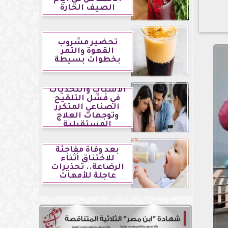
الصيف الحارة
تحضير مشروب
القهوة والتمر
بخطوات بسيطة
الأسباب والتحديات
في فشل التلقيح
الصناعي المتكرر
وتوجهات العلاج
المستقبلية
بعد وفاة مفاجئة
للاختناق أثناء
الرضاعة.. تحذيرات
عاجلة للأمهات