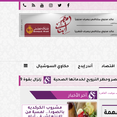






اقتصاد
أندر إيدج
حكاوي السوشيال

يج لخدماتها الصحية
زلزال بقوة 5.9 ريختر يشعر به سكان القاهرة وعدة محافظات.. مركزه شرق البحر المتوسط
بتوقيت القاهرة
آخر الأخبار
مشروب الكركديه
ات مهمة
بالصودا.. لمسة من
الانتعاش في أيام