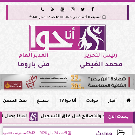






هـ
السبت
8 أغسطس 2026
12:09 صـ
22 صفر 1448
رئيس التحرير
المدير العام
محمد الغيطي
منى باروما

أخبار
حوادث
أنا حوا TV
مطبخ
ست الحسن
لماذا وصل تنبيه زلزال جوجل في م
يحدث الآن
الأحد، 24 مايو 2026
02:42 مـ
بتوقيت القاهرة
حوادث