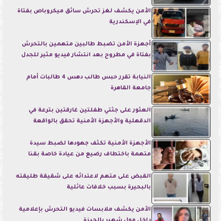
الأمن يكشف لغز تحرش سائق ميكروباص بفتاة
في الإسكندرية
أجهزة الأمن تضبط طالبين متهمين بالتحرش
بفتاة في مطروح بعد انتشار فيديو مثير للجدل
النيابة تقرر حبس طالب دهس 4 طالبات أمام
جامعة القاهرة
العثور على جثتي طفلتين غارقتين بترعة في
الدقهلية والأجهزة الأمنية تحقق بالواقعة
الأجهزة الأمنية تكثف جهودها لضبط سيدة
متهمة باختطاف رضيع من عيادة خاصة بقنا
القبض على متهم لاعتدائه على شقيقة طليقته
بالبحيرة بسبب خلافات عائلية
الأمن يكشف ملابسات فيديو التحرش بإعلامية
داخل مول شهير بالجيزة