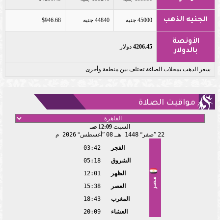
الجنيه الذهب
45000 جنيه
44840 جنيه
$946.68
الأونصة
4206.45
دولار
بالدولار
سعر الذهب بمحلات الصاغة تختلف بين منطقة وأخرى
مواقيت الصلاة
السبت
12:09 صـ
22
صفر
1448 هـ
08
أغسطس
2026 م
الفجر
03:42
الشروق
05:18
الظهر
12:01
مصر
العصر
15:38
المغرب
18:43
العشاء
20:09