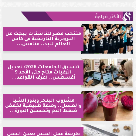
الأكثر قراءةً
منتخب مصر للناشئات يبحث عن
البرونزية التاريخية في كأس
العالم لليد.. منافس...
تنسيق الجامعات 2026: تعديل
الرغبات متاح حتى الأحد 9
أغسطس.. اعرف القواعد...
مشروب البنجر وبذور الشيا
والعسل.. وصفة طبيعية لخفض
ضغط الدم وتحسين الدورة...
طريقة عمل الملبن بعين الجمل