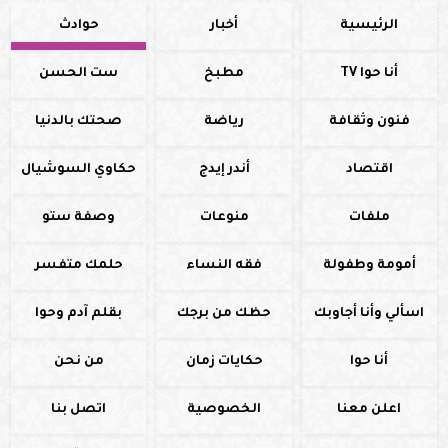
الرئيسية
أخبار
حوادث
أنا حوا TV
مطبخ
ست الحسن
فنون وثقافة
رياضة
صحتك بالدنيا
اقتصاد
أندر إيدج
حكاوي السوشيال
ملفات
منوعات
وصفة ستو
أمومة وطفولة
فقه النساء
حلمك متفسر
اسألي وأنا أجاوبك
حظك من برجك
بقلم آدم وحوا
أنا حوا
حكايات زمان
من نحن
اعلن معنا
الخصوصية
اتصل بنا