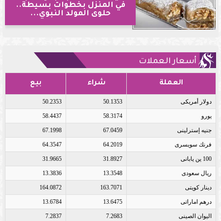
في المنزل بخطوات بسيطة..
حلوى المولد النبوي...
أسعار العملات
العملة
شراء
بيع
دولار أمريكى
50.1353
50.2353
يورو
58.3174
58.4437
جنيه إسترلينى
67.0459
67.1998
فرنك سويسرى
64.2019
64.3547
100 ين يابانى
31.8927
31.9665
ريال سعودى
13.3548
13.3836
دينار كويتى
163.7071
164.0872
درهم اماراتى
13.6475
13.6784
اليوان الصينى
7.2683
7.2837