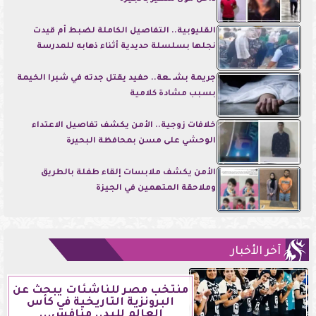
القليوبية.. التفاصيل الكاملة لضبط أم قيدت
نجلها بسلسلة حديدية أثناء ذهابه للمدرسة
جريمة بشـ ـعة.. حفيد يقتل جدته في شبرا الخيمة
بسبب مشادة كلامية
خلافات زوجية.. الأمن يكشف تفاصيل الاعتداء
الوحشي على مسن بمحافظة البحيرة
الأمن يكشف ملابسات إلقاء طفلة بالطريق
وملاحقة المتهمين في الجيزة
آخر الأخبار
منتخب مصر للناشئات يبحث عن
البرونزية التاريخية في كأس
العالم لليد.. منافس...