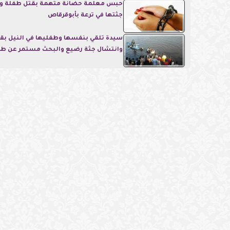
حبس معلمة حضانة متهمة بقتل طفلة وا
جثتها في ترعة بأبوقرقاص
سيدة تلقي بنفسها وطفليها في النيل بقنا.
وانتشال جثة رضيع والبحث مستمر عن طف