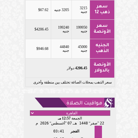
سعر
3215
3205 جنيه
$67.62
جنيه
ذهب 12
سعر
199240
199950
$4206.45
جنيه
جنيه
الأونصة
الجنيه
44840
45000
$946.68
جنيه
جنيه
الذهب
الأونصة
4206.45
دولار
بالدولار
سعر الذهب بمحلات الصاغة تختلف بين منطقة وأخرى
مواقيت الصلاة
الجمعة
12:57 مـ
22
صفر
1448 هـ
07
أغسطس
2026 م
الفجر
03:41