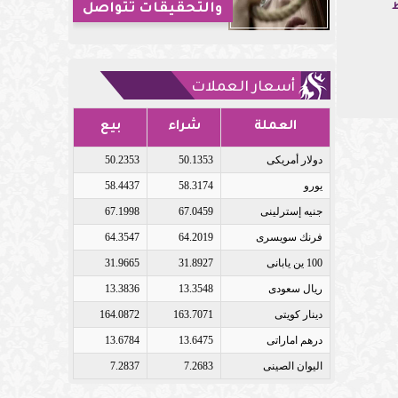
والتحقيقات تتواصل
ط
أسعار العملات
العملة
شراء
بيع
دولار أمريكى
50.1353
50.2353
يورو
58.3174
58.4437
جنيه إسترلينى
67.0459
67.1998
فرنك سويسرى
64.2019
64.3547
100 ين يابانى
31.8927
31.9665
ريال سعودى
13.3548
13.3836
دينار كويتى
163.7071
164.0872
درهم اماراتى
13.6475
13.6784
اليوان الصينى
7.2683
7.2837