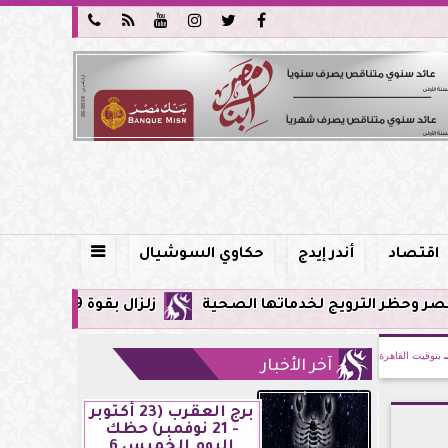






اقتصاد
أندر إيدج
حكاوي السوشيال

رويج لخدماتها الصحية
زلزال بقوة 5.9 ريختر يشعر به سكان القاهرة وعدة محافظات.. مركزه شرق البحر المتوسط
بتوقيت القاهرة
آخر الأخبار
برج العقرب (23 أكتوبر
- 21 نوفمبر) حظك
اليوم الخميس 6