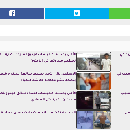
ية في
الأمن يكشف ملابسات فيديو لسيدة تضررت م
تحطيم سيارتها في الزيتون
تسبب في
الإسكندرية.. الأمن يضبط صانعة محتوى شهي
بتهمة نشر مقاطع خادشة للحياء
 بسبب
الأمن يكشف ملابسات اعتداء سائق ميكروباص
سيدتين بكورنيش المعادي
من
الداخلية تكشف ملابسات حادث دهس معلمة 