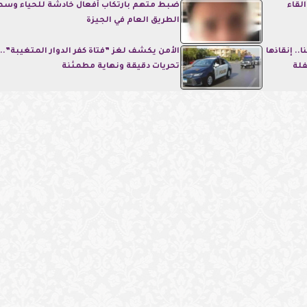
لقاء
ضبط متهم بارتكاب أفعال خادشة للحياء وس
الطريق العام في الجيزة
. إنقاذها
الأمن يكشف لغز ”فتاة كفر الدوار المتغيبة”..
لة
تحريات دقيقة ونهاية مطمئنة