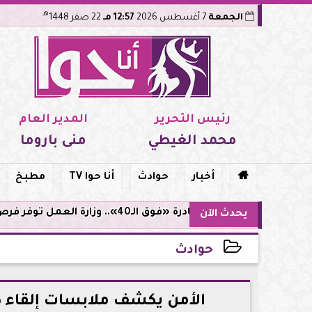
هـ
الجمعة
7 أغسطس 2026
12:57 مـ
22 صفر 1448
رئيس التحرير
المدير العام
محمد الغيطي
منى باروما

أخبار
حوادث
أنا حوا TV
مطبخ
مبادرة «فوق الـ40».. وزارة العمل توفر فرص توظيف لأصحاب الخبرات
يحدث الآن
حوادث
2026-05-21 16:52:20
الأمن يكشف ملابسات إلقاء ط