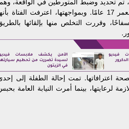
 تم تحديد وضبط المتورطين في الواقعة، وهما
سائق ونجل عمته البالغة من العمر 17 عامًا. وبمواجهتها، اعترفت الفتاة بأنه
فاحًا، وقررت التخلص منها بإلقائها بالطريق
ر.
ت فيديو
الأمن يكشف ملابسات فيديو
لدكرور
لسيدة تضررت من تحطيم سيارتها
في الزيتون
بصحة اعترافاتها. تمت إحالة الطفلة إلى إحدى
ازمة لرعايتها، بينما أمرت النيابة العامة بحبس