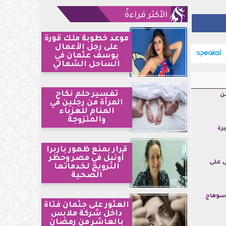
الأكثر قراءةً
موعد خطوبة ملك قورة
على رجل الأعمال
يوسف عثمان في
الساحل الشمالي
تفسير حلم نكاح
ن
المرأة من رجلين في
المنام للعزباء
والمتزوجة
رة
قرار بمنع ظهور باربرا
أونيل في مصر وحظر
 على
الترويج لخدماتها
الصحية
سوهاج
العثور على جثمان فتاة
داخل شركة ملابس
بالعاشر من رمضان