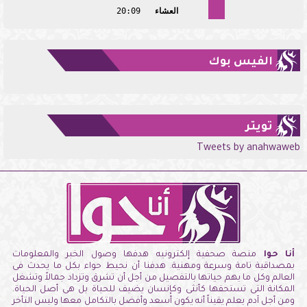
العشاء
20:09
الفيس بوك
تويتر
Tweets by anahwaweb
أنا حوا
منصة صحفية إلكترونيه هدفها وصول الخبر والمعلومات
بمصداقية تامة وسرعة ومهنية. هدفنا أن نحيط حواء بكل ما يحدث فى
العالم وكل ما يهم حياتها بالتفصيل من أجل أن تشرق وتزداد جمالاً وتشغل
المكانة التى تستحقها كأنثى وكإنسان يضيف للحياة بل هى أصل الحياة.
ومن أجل آدم يعلم يقيناً أنه يكون أسعد وأفضل بالتكامل معها وليس التأخر