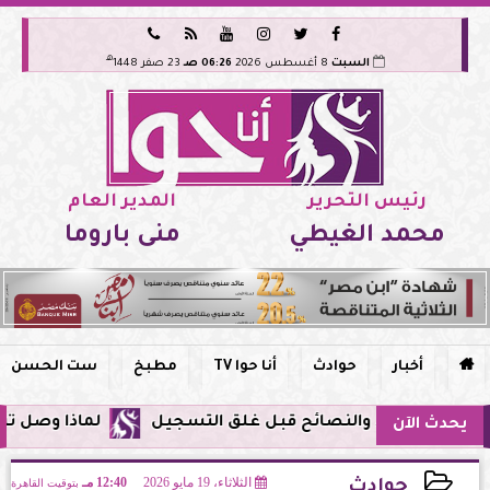






هـ
السبت
8 أغسطس 2026
06:26 صـ
23 صفر 1448
رئيس التحرير
المدير العام
محمد الغيطي
منى باروما

أخبار
حوادث
أنا حوا TV
مطبخ
ست الحسن
لماذا وصل تنبيه زلزال جوجل في 
يحدث الآن
الثلاثاء، 19 مايو 2026
12:40 مـ
بتوقيت القاهرة
حوادث