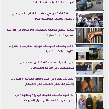
تحريات دقيقة ونهاية مطمئنة
إصابة 3 أشخاص في مشاجرة أمام ملهى ليلي
بالجيزة بسبب معاكسة فتاة
سيدة تتهم موظفًا بالاعتداء والاحتجاز في كرداسة
بسبب خلافات سابقة
الأمن يكشف ملابسات فيديو التحرش والهروب
بـ”توك توك” بالقاهرة
أمن القاهرة يطيح بتشكيلين عصابيين
متخصصين في سرقة المساكن
التحرش بفتاة في ميكروباص بمدينة 6 أكتوبر..
والشرطة تلقي القبض على المتهم
الداخلية تكشف حقيقة فيديو ”بلطجة” في
الموسكي.. خلاف عائلي حول الميراث