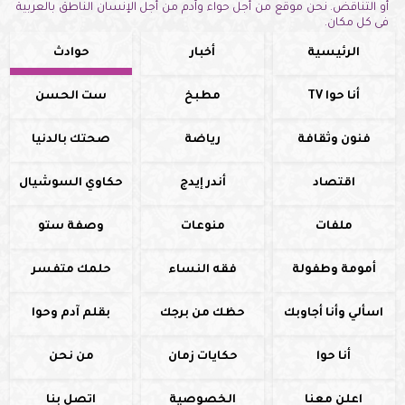
أو التناقض. نحن موقع من أجل حواء وآدم من أجل الإنسان الناطق بالعربية
فى كل مكان.
الرئيسية
أخبار
حوادث
أنا حوا TV
مطبخ
ست الحسن
فنون وثقافة
رياضة
صحتك بالدنيا
اقتصاد
أندر إيدج
حكاوي السوشيال
ملفات
منوعات
وصفة ستو
أمومة وطفولة
فقه النساء
حلمك متفسر
اسألي وأنا أجاوبك
حظك من برجك
بقلم آدم وحوا
أنا حوا
حكايات زمان
من نحن
اعلن معنا
الخصوصية
اتصل بنا