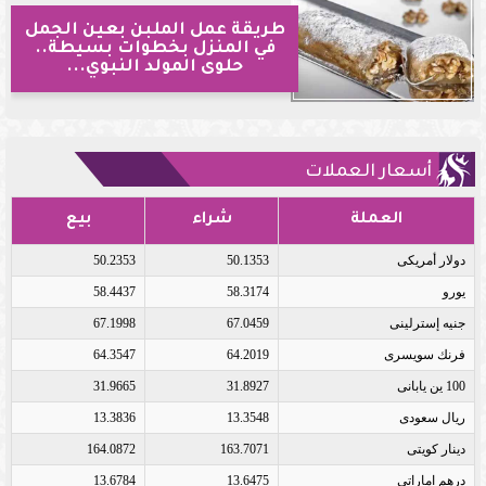
طريقة عمل الملبن بعين الجمل
في المنزل بخطوات بسيطة..
حلوى المولد النبوي...
أسعار العملات
العملة
شراء
بيع
دولار أمريكى
50.1353
50.2353
يورو
58.3174
58.4437
جنيه إسترلينى
67.0459
67.1998
فرنك سويسرى
64.2019
64.3547
100 ين يابانى
31.8927
31.9665
ريال سعودى
13.3548
13.3836
دينار كويتى
163.7071
164.0872
درهم اماراتى
13.6475
13.6784