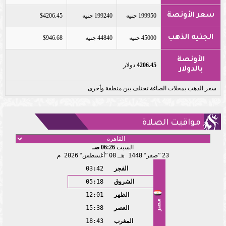
سعر الأونصة
199950 جنيه
199240 جنيه
$4206.45
الجنيه الذهب
45000 جنيه
44840 جنيه
$946.68
الأونصة
4206.45
دولار
بالدولار
سعر الذهب بمحلات الصاغة تختلف بين منطقة وأخرى
مواقيت الصلاة
السبت
06:26 صـ
23
صفر
1448 هـ
08
أغسطس
2026 م
الفجر
03:42
الشروق
05:18
الظهر
12:01
مصر
العصر
15:38
المغرب
18:43