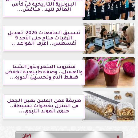
البرونزية التاريخية في كأس
العالم لليد.. منافس...
تنسيق الجامعات 2026: تعديل
الرغبات متاح حتى الأحد 9
أغسطس.. اعرف القواعد...
مشروب البنجر وبذور الشيا
والعسل.. وصفة طبيعية لخفض
ضغط الدم وتحسين الدورة...
طريقة عمل الملبن بعين الجمل
في المنزل بخطوات بسيطة..
حلوى المولد النبوي...