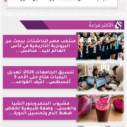
الأكثر قراءةً
منتخب مصر للناشئات يبحث عن
البرونزية التاريخية في كأس
العالم لليد.. منافس...
تنسيق الجامعات 2026: تعديل
الرغبات متاح حتى الأحد 9
أغسطس.. اعرف القواعد...
مشروب البنجر وبذور الشيا
والعسل.. وصفة طبيعية لخفض
ضغط الدم وتحسين الدورة...