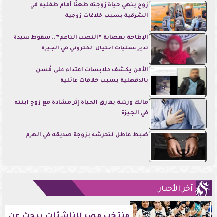
زوج ينهي حياة زوجته طعنًا أمام طفليه في
الشرقية بسبب خلافات زوجية
الإطاحة بعصابة ”النصب الناعم”.. سقوط سيدة
تدير عمليات احتيال إلكتروني في الجيزة
الأمن يكشف ملابسات اعتداء على مُسن
بالدقهلية بسبب خلافات عائلية
مالك ورشة يفارق الحياة إثر مشادة مع زوج ابنته
في الجيزة
ضبط عاطل لتحرشه بزوجة صديقه في الهرم
آخر الأخبار
منتخب مصر للناشئات يبحث عن