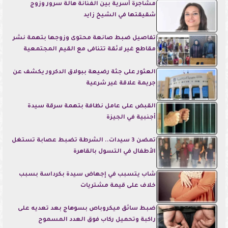
مشاجرة أسرية بين الفنانة هالة سرور وزوج
شقيقتها في الشيخ زايد
تفاصيل ضبط صانعة محتوى وزوجها بتهمة نشر
مقاطع غير لائقة تتنافى مع القيم المجتمعية
العثور على جثة رضيعة ببولاق الدكرور يكشف عن
جريمة علاقة غير شرعية
القبض على عامل نظافة بتهمة سرقة سيدة
أجنبية في الجيزة
تمضن 3 سيدات.. الشرطة تضبط عصابة تستغل
الأطفال في التسول بالقاهرة
شاب يتسبب في إجهاض سيدة بكرداسة بسبب
خلاف على قيمة مشتريات
ضبط سائق ميكروباص بسوهاج بعد تعديه على
راكبة وتحميل ركاب فوق العدد المسموح