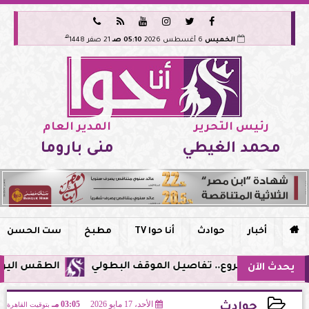






هـ
الخميس
6 أغسطس 2026
05:10 صـ
21 صفر 1448
رئيس التحرير
المدير العام
محمد الغيطي
منى باروما

أخبار
حوادث
أنا حوا TV
مطبخ
ست الحسن
الطقس اليوم في مصر.. 
يحدث الآن
الأحد، 17 مايو 2026
03:05 مـ
بتوقيت القاهرة
حوادث