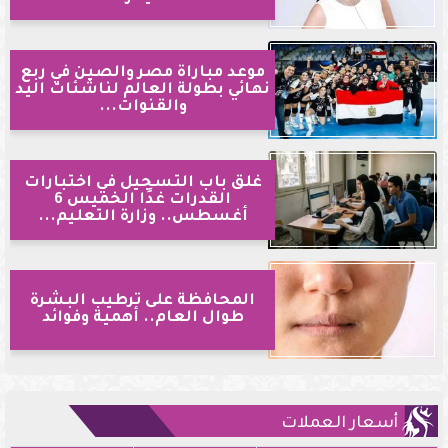
موعد مباراة مصر والصين في ربع
نهائي بطولة العالم لناشئات اليد
والقنوات...
غلق باب التسجيل في اختبارات
القدرات غدًا الخميس 6
أغسطس.. وزارة التعليم...
المحافظة على ترطيب البشرة
طوال العام.. أهمية وفوائد
أسعار العملات