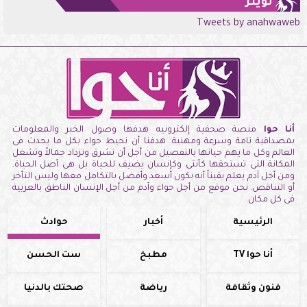
تويتر
Tweets by anahwaweb
أنا حوا
منصة صحفية إلكترونيه هدفها وصول الخبر والمعلومات
بمصداقية تامة وسرعة ومهنية. هدفنا أن نحيط حواء بكل ما يحدث فى
العالم وكل ما يهم حياتها بالتفصيل من أجل أن تشرق وتزداد جمالاً وتشغل
المكانة التى تستحقها كأنثى وكإنسان يضيف للحياة بل هى أصل الحياة.
ومن أجل آدم يعلم يقيناً أنه يكون أسعد وأفضل بالتكامل معها وليس التأخر
أو التناقض. نحن موقع من أجل حواء وآدم من أجل الإنسان الناطق بالعربية
فى كل مكان.
الرئيسية
أخبار
حوادث
أنا حوا TV
مطبخ
ست الحسن
فنون وثقافة
رياضة
صحتك بالدنيا