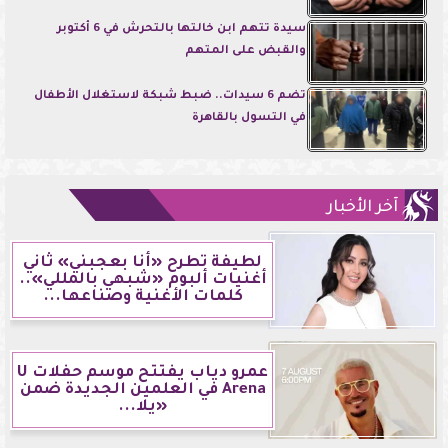
سيدة تتهم ابن خالتها بالتحرش في 6 أكتوبر
والقبض على المتهم
تضم 6 سيدات.. ضبط شبكة لاستغلال الأطفال
في التسول بالقاهرة
آخر الأخبار
لطيفة تطرح «أنا بعجبني» ثاني
أغنيات ألبوم «شبهي بالمللي»..
كلمات الأغنية وصناعها...
عمرو دياب يفتتح موسم حفلات U
Arena في العلمين الجديدة ضمن
«يلا...