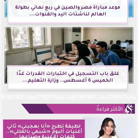
موعد مباراة مصر والصين في ربع نهائي بطولة
العالم لناشئات اليد والقنوات...
غلق باب التسجيل في اختبارات القدرات غدًا
الخميس 6 أغسطس.. وزارة التعليم...
الأكثر قراءةً
لطيفة تطرح «أنا بعجبني» ثاني
أغنيات ألبوم «شبهي بالمللي»..
كلمات الأغنية وصناعها...