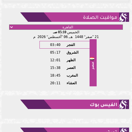
مواقيت الصلاة
الخميس
05:10 صـ
21
صفر
1448 هـ
06
أغسطس
2026 م
الفجر
03:40
الشروق
05:17
الظهر
12:01
مصر
العصر
15:38
المغرب
18:45
العشاء
20:11
الفيس بوك