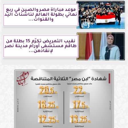
موعد مباراة مصر والصين في ربع
نهائي بطولة العالم لناشئات اليد
والقنوات...
نقيب التمريض تكرّم 15 بطلة من
طاقم مستشفى أورام مدينة نصر
لإنقاذهن...