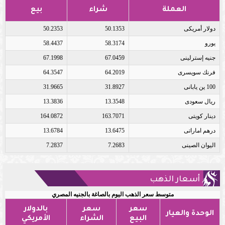
العملة
شراء
بيع
دولار أمريكى
50.1353
50.2353
يورو
58.3174
58.4437
جنيه إسترلينى
67.0459
67.1998
فرنك سويسرى
64.2019
64.3547
100 ين يابانى
31.8927
31.9665
ريال سعودى
13.3548
13.3836
دينار كويتى
163.7071
164.0872
درهم اماراتى
13.6475
13.6784
اليوان الصينى
7.2683
7.2837
أسعار الذهب
متوسط سعر الذهب اليوم بالصاغة بالجنيه المصري
سعر
سعر
بالدولار
الوحدة والعيار
البيع
الشراء
الأمريكي