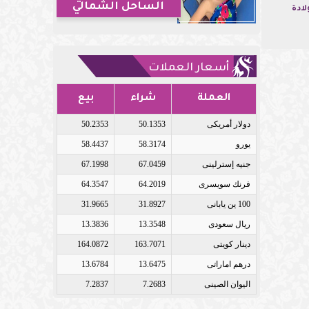
الساحل الشمالي
ادة
أسعار العملات
العملة
شراء
بيع
دولار أمريكى
50.1353
50.2353
يورو
58.3174
58.4437
جنيه إسترلينى
67.0459
67.1998
فرنك سويسرى
64.2019
64.3547
100 ين يابانى
31.8927
31.9665
ريال سعودى
13.3548
13.3836
دينار كويتى
163.7071
164.0872
درهم اماراتى
13.6475
13.6784
اليوان الصينى
7.2683
7.2837