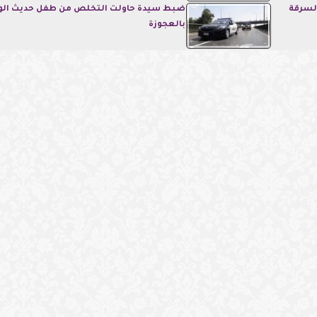
لسرقة
ضبط سيدة حاولت التخلص من طفل حديث الول
بالعجوزة