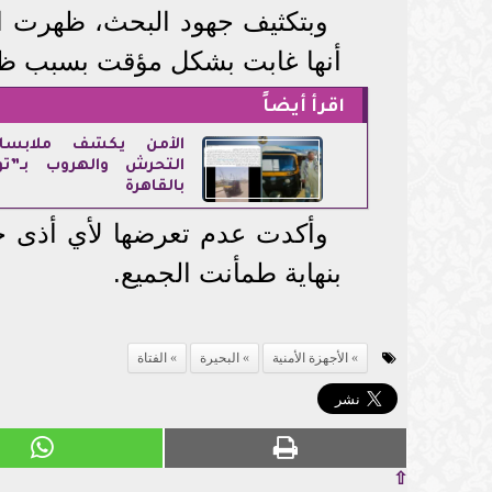
وبتكثيف جهود البحث، ظهرت ال
أنها غابت بشكل مؤقت بسبب ظ
اقرأ أيضاً
الأمن يكشف ملابسا
التحرش والهروب بـ”ت
بالقاهرة
وأكدت عدم تعرضها لأي أذى خلا
بنهاية طمأنت الجميع.
الأجهزة الأمنية
البحيرة
الفتاة
⇧