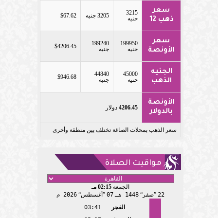
سعر
3215
3205 جنيه
$67.62
جنيه
ذهب 12
سعر
199240
199950
$4206.45
جنيه
جنيه
الأونصة
الجنيه
44840
45000
$946.68
جنيه
جنيه
الذهب
الأونصة
4206.45
دولار
بالدولار
سعر الذهب بمحلات الصاغة تختلف بين منطقة وأخرى
مواقيت الصلاة
الجمعة
02:15 مـ
22
صفر
1448 هـ
07
أغسطس
2026 م
الفجر
03:41