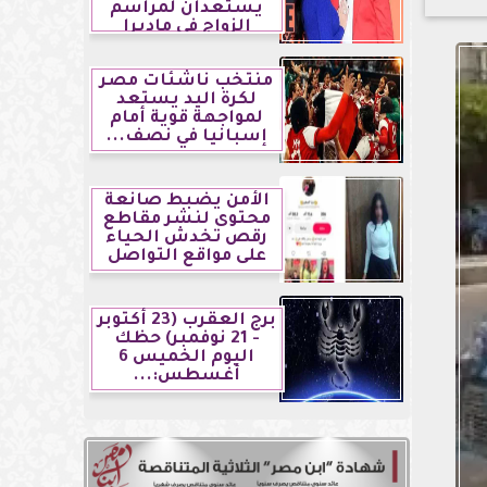
يستعدان لمراسم
الزواج في ماديرا
منتخب ناشئات مصر
لكرة اليد يستعد
لمواجهة قوية أمام
إسبانيا في نصف...
الأمن يضبط صانعة
محتوى لنشر مقاطع
رقص تخدش الحياء
على مواقع التواصل
برج العقرب (23 أكتوبر
- 21 نوفمبر) حظك
اليوم الخميس 6
أغسطس:...