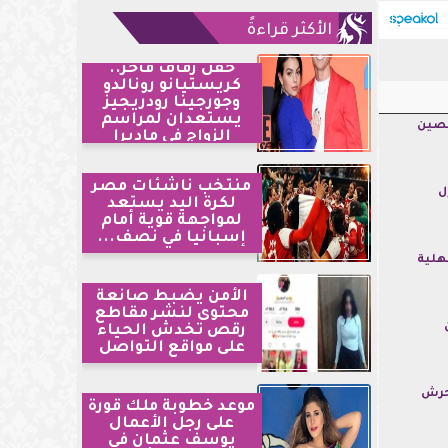
الأكثر قراءةً
حفل زفاف فاخر..
كريستيانو رونالدو
وجورجينا رودريجيز
يستعدان لمراسم
صصين
الزواج في ماديرا
منتخب ناشئات مصر
ل
لكرة اليد يستعد
لمواجهة قوية أمام
إسبانيا في نصف...
هلية
الأمن يضبط صانعة
محتوى لنشر مقاطع
رقص تخدش الحياء
على مواقع التواصل
تحرش
موعد خطوبة ملك قورة
على رجل الأعمال
يوسف عثمان في