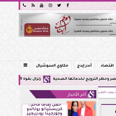






اقتصاد
أندر إيدج
حكاوي السوشيال

لخدماتها الصحية
زلزال بقوة 5.9 ريختر يشعر به سكان القاهرة وعدة محافظات.. مركزه شرق البحر المتوسط
بتوقيت القاهرة
آخر الأخبار
حفل زفاف فاخر..
كريستيانو رونالدو
وجورجينا رودريجيز