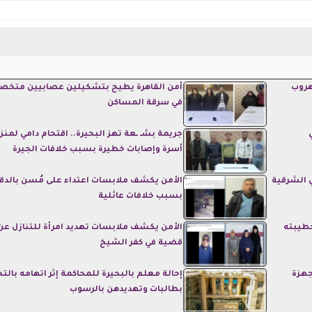
هروب
أمن القاهرة يطيح بتشكيلين عصابيين متخ
في سرقة المساكن
جريمة بشـ ـعة تهز البحيرة.. اقتحام دامي لمنز
أسرة وإصابات خطيرة بسبب خلافات الجيرة
ي الشرقية
الأمن يكشف ملابسات اعتداء على مُسن بالدق
بسبب خلافات عائلية
خطيبته
الأمن يكشف ملابسات تهديد امرأة للتنازل عن
قضية في كفر الشيخ
جهزة
إحالة معلم بالبحيرة للمحاكمة إثر اتهامه بال
بطالبات وتهديدهن بالرسوب