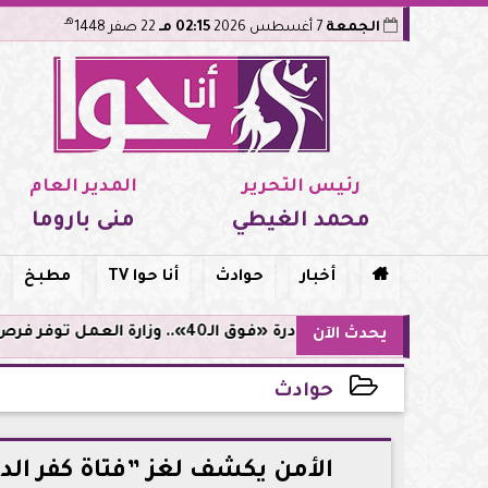
هـ
الجمعة
7 أغسطس 2026
02:15 مـ
22 صفر 1448
رئيس التحرير
المدير العام
محمد الغيطي
منى باروما

أخبار
حوادث
أنا حوا TV
مطبخ
مبادرة «فوق الـ40».. وزارة العمل توفر فرص توظيف لأصحاب الخبرات
يحدث الآن
حوادث
2026-05-18 15:47:41
الأمن يكشف لغز ”فتاة كفر الدو