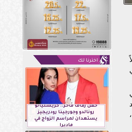
اخترنا لك
حفل زفاف فاخر.. كريستيانو
رونالدو وجورجينا رودريجيز
يستعدان لمراسم الزواج في
ماديرا