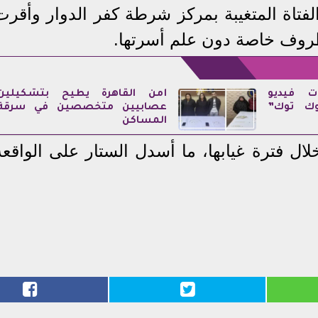
فتاة المتغيبة بمركز شرطة كفر الدوار وأقرت
روف خاصة دون علم أسرتها.
ت فيديو
أمن القاهرة يطيح بتشكيلين
وك توك”
عصابيين متخصصين في سرقة
المساكن
ل فترة غيابها، ما أسدل الستار على الواقعة