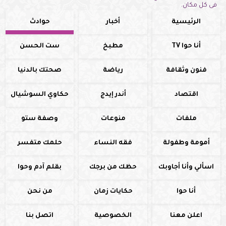
فى كل مكان.
الرئيسية
أخبار
حوادث
أنا حوا TV
مطبخ
ست الحسن
فنون وثقافة
رياضة
صحتك بالدنيا
اقتصاد
أندر إيدج
حكاوي السوشيال
ملفات
منوعات
وصفة ستو
أمومة وطفولة
فقه النساء
حلمك متفسر
اسألي وأنا أجاوبك
حظك من برجك
بقلم آدم وحوا
أنا حوا
حكايات زمان
من نحن
اعلن معنا
الخصوصية
اتصل بنا