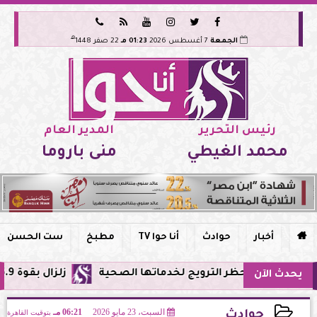






هـ
الجمعة
7 أغسطس 2026
01:23 مـ
22 صفر 1448
رئيس التحرير
المدير العام
محمد الغيطي
منى باروما

أخبار
حوادث
أنا حوا TV
مطبخ
ست الحسن
حظر الترويج لخدماتها الصحية
زلزال بقوة 5.9 ريختر يشعر به سكان القاهرة وعدة محافظات.. مركزه شرق البحر المتوسط
يحدث الآن
السبت، 23 مايو 2026
06:21 مـ
بتوقيت القاهرة
حوادث