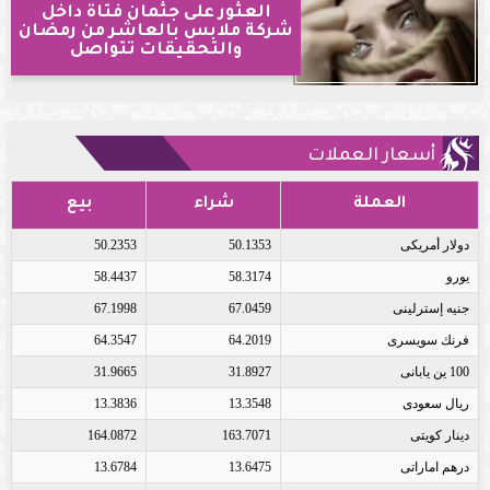
العثور على جثمان فتاة داخل
شركة ملابس بالعاشر من رمضان
والتحقيقات تتواصل
أسعار العملات
العملة
شراء
بيع
دولار أمريكى
50.1353
50.2353
يورو
58.3174
58.4437
جنيه إسترلينى
67.0459
67.1998
فرنك سويسرى
64.2019
64.3547
100 ين يابانى
31.8927
31.9665
ريال سعودى
13.3548
13.3836
دينار كويتى
163.7071
164.0872
درهم اماراتى
13.6475
13.6784