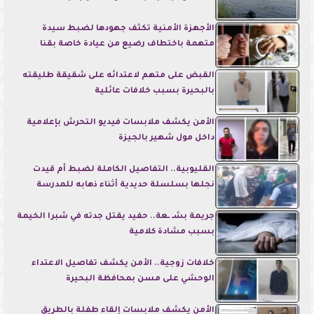
الأجهزة الأمنية تكثف جهودها لضبط سيدة
متهمة باختطاف رضيع من عيادة خاصة بقنا
القبض على متهم لاعتدائه على شقيقة طليقته
بالبحيرة بسبب خلافات عائلية
الأمن يكشف ملابسات فيديو التحرش بإعلامية
داخل مول شهير بالجيزة
القليوبية.. التفاصيل الكاملة لضبط أم قيدت
نجلها بسلسلة حديدية أثناء ذهابه للمدرسة
جريمة بشـ ـعة.. حفيد يقتل جدته في شبرا الخيمة
بسبب مشادة كلامية
خلافات زوجية.. الأمن يكشف تفاصيل الاعتداء
الوحشي على مسن بمحافظة البحيرة
الأمن يكشف ملابسات إلقاء طفلة بالطريق