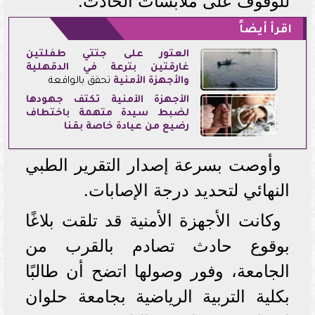
للوقوف على ملابسات الحادث.
اقرأ أيضاً
العثور على جثتي طفلتين
غارقتين بترعة في الدقهلية
و
الأجهزة الأمنية
تحقق بالواقعة
الأجهزة الأمنية تكثف جهودها
لضبط سيدة متهمة باختطاف
رضيع من عيادة خاصة بقنا
وأوصت بسرعة إصدار التقرير الطبي
النهائي لتحديد درجة الإصابات.
وكانت الأجهزة الأمنية قد تلقت بلاغًا
بوقوع حادث تصادم بالقرب من
الجامعة، وفور وصولها اتضح أن طالبًا
بكلية التربية الرياضية بجامعة حلوان