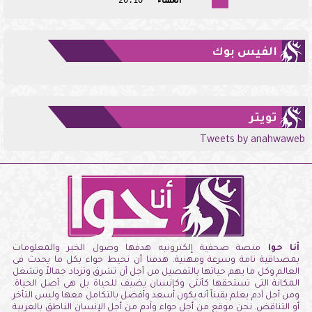
العشاء
20:10
الفيس بوك
تويتر
Tweets by anahwaweb
أنا حوا
منصة صحفية إلكترونيه هدفها وصول الخبر والمعلومات
بمصداقية تامة وسرعة ومهنية. هدفنا أن نحيط حواء بكل ما يحدث فى
العالم وكل ما يهم حياتها بالتفصيل من أجل أن تشرق وتزداد جمالاً وتشغل
المكانة التى تستحقها كأنثى وكإنسان يضيف للحياة بل هى أصل الحياة.
ومن أجل آدم يعلم يقيناً أنه يكون أسعد وأفضل بالتكامل معها وليس التأخر
أو التناقض. نحن موقع من أجل حواء وآدم من أجل الإنسان الناطق بالعربية