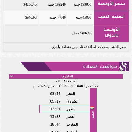
سعر الأونصة
199950 جنيه
199240 جنيه
$4206.45
الجنيه الذهب
45000 جنيه
44840 جنيه
$946.68
الأونصة
4206.45
دولار
بالدولار
سعر الذهب بمحلات الصاغة تختلف بين منطقة وأخرى
مواقيت الصلاة
الجمعة
01:23 مـ
22
صفر
1448 هـ
07
أغسطس
2026 م
الفجر
03:41
الشروق
05:17
الظهر
12:01
مصر
العصر
15:38
المغرب
18:44