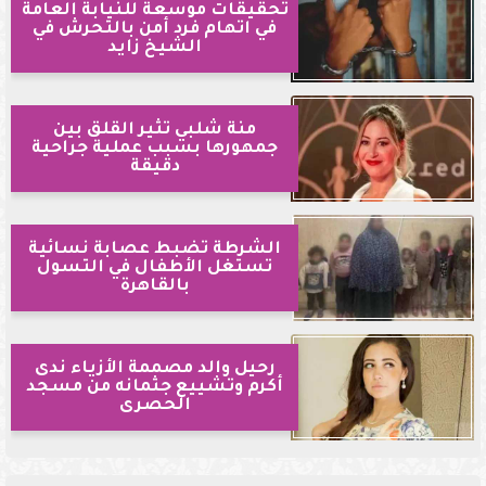
تحقيقات موسعة للنيابة العامة
في اتهام فرد أمن بالتحرش في
الشيخ زايد
منة شلبي تثير القلق بين
جمهورها بسبب عملية جراحية
دقيقة
الشرطة تضبط عصابة نسائية
تستغل الأطفال في التسول
بالقاهرة
رحيل والد مصممة الأزياء ندى
أكرم وتشييع جثمانه من مسجد
الحصرى