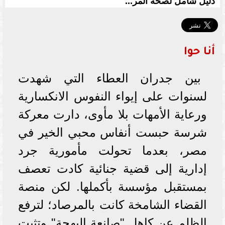
دليل شامل لصحة المر...
أنا حوا
بين جدران العطاء التي شهدت
لسنوات على إيواء النفوس الانكسارية
ورعاية الأمهات بلا مأوى، دارت معركة
شرسة حبست أنفاس محبي الخير في
مصر، بعدما تحولت مأمورية جرد
إدارية إلى قضية جنائية كادت تعصف
بمستقبل مؤسسة بأكملها. لكن منصة
القضاء الشامخة كانت بالمرصاد؛ لترفع
الظلم عن كاهل "صانعة البهجة" وتثبت