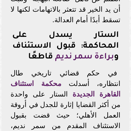
أن يد الخير قد تتعثر بالاتهامات لكنها لا
تسقط أبدًا أمام العدالة.
الستار يسدل على
المحاكمة: قبول الاستئناف
و
براءة سمر نديم
قاطعًا
في حكم قضائي تاريخي طال
انتظاره، أسدلت
محكمة استئناف
القاهرة الجديدة
الستار على واحدة
من أكثر القضايا إثارة للجدل في أروقة
العمل الأهلي؛ حيث قضت بقبول
الاستئناف المقدم من سمر نديم،