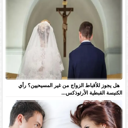
هل يجوز للأقباط الزواج من غير المسيحيين؟ رأي
الكنيسة القبطية الأرثوذكس...