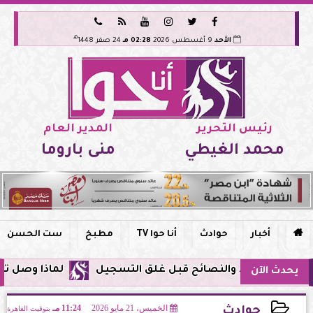






هـ
الأحد
9 أغسطس 2026
02:28 مـ
24 صفر 1448
رئيس التحرير
المدير العام
محمد الغيطي
منى باروما

أخبار
حوادث
أنا حوا TV
مطبخ
ست الحسن
لماذا وصل تنبيه زلزال جوجل في مصر اليوم 
يحدث الآن
الخميس، 21 مايو 2026
11:24 مـ
بتوقيت القاهرة
حوادث