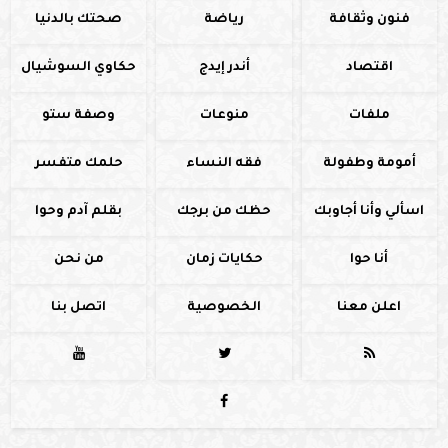
فنون وثقافة
رياضة
صحتك بالدنيا
اقتصاد
أندر إيدج
حكاوي السوشيال
ملفات
منوعات
وصفة ستو
أمومة وطفولة
فقه النساء
حلمك متفسر
اسألي وأنا أجاوبك
حظك من برجك
بقلم آدم وحوا
أنا حوا
حكايات زمان
من نحن
اعلن معنا
الخصوصية
اتصل بنا



