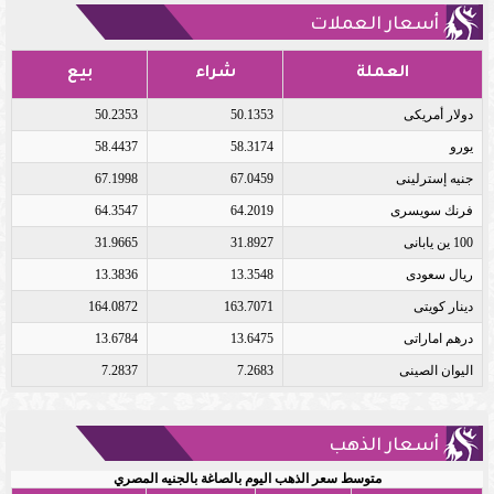
أسعار العملات
العملة
شراء
بيع
دولار أمريكى
50.1353
50.2353
يورو
58.3174
58.4437
جنيه إسترلينى
67.0459
67.1998
فرنك سويسرى
64.2019
64.3547
100 ين يابانى
31.8927
31.9665
ريال سعودى
13.3548
13.3836
دينار كويتى
163.7071
164.0872
درهم اماراتى
13.6475
13.6784
اليوان الصينى
7.2683
7.2837
أسعار الذهب
متوسط سعر الذهب اليوم بالصاغة بالجنيه المصري