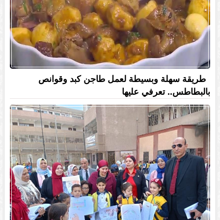
طريقة سهلة وبسيطة لعمل طاجن كبد وقوانص
بالبطاطس.. تعرفي عليها