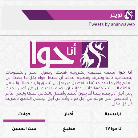
تويتر
Tweets by anahwaweb
أنا حوا
منصة صحفية إلكترونيه هدفها وصول الخبر والمعلومات
بمصداقية تامة وسرعة ومهنية. هدفنا أن نحيط حواء بكل ما يحدث فى
العالم وكل ما يهم حياتها بالتفصيل من أجل أن تشرق وتزداد جمالاً وتشغل
المكانة التى تستحقها كأنثى وكإنسان يضيف للحياة بل هى أصل الحياة.
ومن أجل آدم يعلم يقيناً أنه يكون أسعد وأفضل بالتكامل معها وليس التأخر
أو التناقض. نحن موقع من أجل حواء وآدم من أجل الإنسان الناطق بالعربية
فى كل مكان.
الرئيسية
أخبار
حوادث
أنا حوا TV
مطبخ
ست الحسن