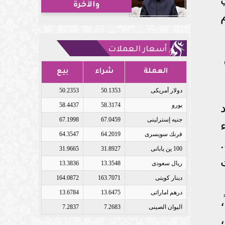
والآخرة
أسعار العملات
العملة
شراء
بيع
دولار أمريكى
50.1353
50.2353
يورو
58.3174
58.4437
جنيه إسترلينى
67.0459
67.1998
فرنك سويسرى
64.2019
64.3547
100 ين يابانى
31.8927
31.9665
ريال سعودى
13.3548
13.3836
دينار كويتى
163.7071
164.0872
درهم اماراتى
13.6475
13.6784
اليوان الصينى
7.2683
7.2837