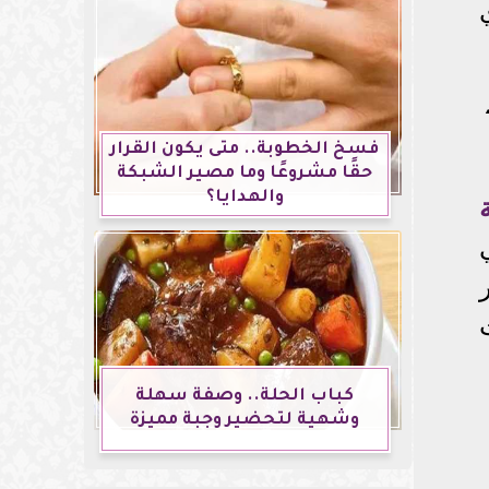
فسخ الخطوبة.. متى يكون القرار
حقًا مشروعًا وما مصير الشبكة
والهدايا؟
شير
كباب الحلة.. وصفة سهلة
وشهية لتحضير وجبة مميزة