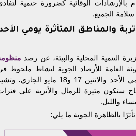
م بالإرشادات الوقائية كضرورة حتمية لتفادي
سلامة الجميع.
ربة والمناطق المتأثرة يومي الأحد
زيرة التنمية المحلية والبيئة، عن رصد
منظومة
يئة العامة للأرصاد الجوية لنشاط ملحوظ في
حركة الرياح السطحية خلال يومي الأحد والاثنين 17 و18 مايو الجاري. وت
رياح ستكون مثيرة للرمال والأتربة على فترات
ساء والليل.
رًا بالظاهرة الجوية ما يلي: