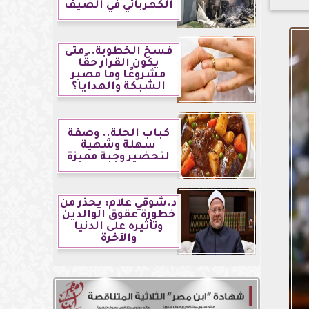
الكهربائي في الصيف
فسخ الخطوبة.. متى
يكون القرار حقًا
مشروعًا وما مصير
الشبكة والهدايا؟
كباب الحلة.. وصفة
سهلة وشهية
لتحضير وجبة مميزة
د.شوقي علام: يحذر من
خطورة عقوق الوالدين
وتأثيره على الدنيا
والآخرة