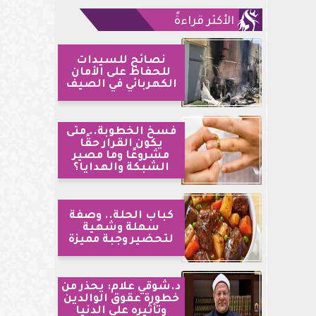
الأكثر قراءةً
نصائح للسيدات
للحفاظ على الأمان
الكهربائي في الصيف
فسخ الخطوبة.. متى
يكون القرار حقًا
مشروعًا وما مصير
الشبكة والهدايا؟
كباب الحلة.. وصفة
سهلة وشهية
لتحضير وجبة مميزة
د.شوقي علام: يحذر من
خطورة عقوق الوالدين
وتأثيره على الدنيا