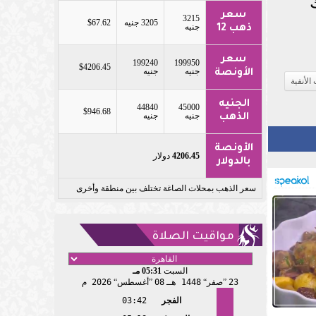
سعر
3215
3205 جنيه
$67.62
جنيه
ذهب 12
سعر
199240
199950
$4206.45
جنيه
جنيه
الأونصة
لأنفية
الجنيه
44840
45000
$946.68
جنيه
جنيه
الذهب
الأونصة
4206.45
دولار
بالدولار
سعر الذهب بمحلات الصاغة تختلف بين منطقة وأخرى
مواقيت الصلاة
السبت
05:31 مـ
23
صفر
1448 هـ
08
أغسطس
2026 م
الفجر
03:42