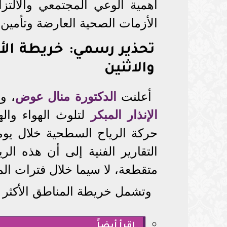
أهمية الوعي المجتمعي والالتزا
الأزمات الصحية العارضة وتأمين 
تحذير رسمي: خريطة الأت
والاثنين
أعلنت
الدكتورة منال عوض
، و
الإنذار المبكر
لتلوث الهواء واله
التقارير الفنية إلى أن هذه ال
متقطعة، لا سيما خلال فترات الم
وتشمل خريطة المناطق الأكثر تأث
اقرأ أيضاً