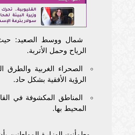
القليوبية.. تحرك
وزيرة البيئة لمح
سولار بترعة الإسم
شمال ووسط الصعيد: حيث 
الرياح وحمل الأتربة.
الصحراء الغربية والطرق ا
الرؤية الأفقية بشكل حاد.
المناطق المكشوفة في القاه
المحيط بها.
وطمأنت الوزارة المواطنين بأن