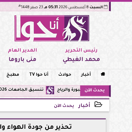
هـ
السبت
8 أغسطس 2026
05:31 مـ
23 صفر 1448
رئيس التحرير
المدير العام
محمد الغيطي
منى باروما

أخبار
حوادث
أنا حوا TV
مطبخ
تنسيق الجامعات 2026: تعديل الرغبات متاح حتى الأحد 9 أغسطس.. اعرف القواعد والمواعيد والنصائح قبل غلق التسجيل
يحدث الآن
أخبار
يحدث الآن
2026-05-16 15:54:50
تحذير من جودة الهواء والأرصاد الأ