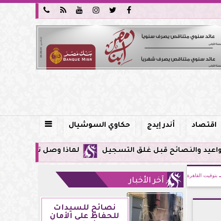






اقتصاد
أندر إيدج
حكاوي السوشيال

لماذا وصل تنبيه زلزال جوجل في مصر اليوم لأول مرة؟.. ك
بتوقيت القاهرة
آخر الأخبار
نصائح للسيدات
للحفاظ على الأمان