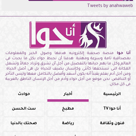
Tweets by anahwaweb
أنا حوا
منصة صحفية إلكترونيه هدفها وصول الخبر والمعلومات
بمصداقية تامة وسرعة ومهنية. هدفنا أن نحيط حواء بكل ما يحدث فى
العالم وكل ما يهم حياتها بالتفصيل من أجل أن تشرق وتزداد جمالاً وتشغل
المكانة التى تستحقها كأنثى وكإنسان يضيف للحياة بل هى أصل الحياة.
ومن أجل آدم يعلم يقيناً أنه يكون أسعد وأفضل بالتكامل معها وليس التأخر
أو التناقض. نحن موقع من أجل حواء وآدم من أجل الإنسان الناطق بالعربية
فى كل مكان.
الرئيسية
أخبار
حوادث
أنا حوا TV
مطبخ
ست الحسن
فنون وثقافة
رياضة
صحتك بالدنيا