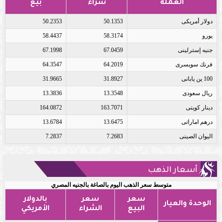
العملة
شراء
بيع
دولار أمريكى
50.1353
50.2353
يورو
58.3174
58.4437
جنيه إسترلينى
67.0459
67.1998
فرنك سويسرى
64.2019
64.3547
100 ين يابانى
31.8927
31.9665
ريال سعودى
13.3548
13.3836
دينار كويتى
163.7071
164.0872
درهم اماراتى
13.6475
13.6784
اليوان الصينى
7.2683
7.2837
أسعار الذهب
متوسط سعر الذهب اليوم بالصاغة بالجنيه المصري
سعر
سعر
بالدولار
الوحدة والعيار
البيع
الشراء
الأمريكي