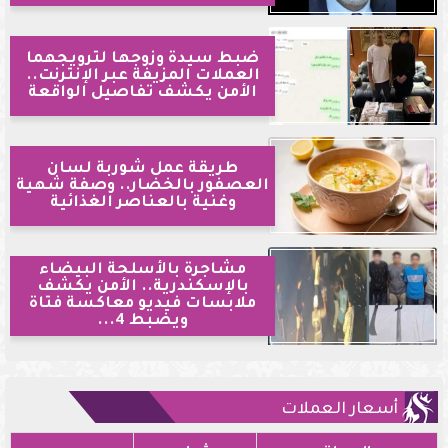
ضبط سيدة وزوجها لترويجهما
العملات المزيفة عبر الإنترنت..
الأمن يكشف تفاصيل الواقعة
طريقة عمل شوربة لسان
العصفور بالخضار.. وصفة شهية
وغنية بالعناصر الغذائية
مشاجرة بالأسلحة البيضاء
بالإسكندرية.. الأمن يكشف
ملابسات فيديو معاكسة فتاة
ويضبط 4...
أسعار العملات