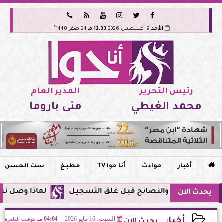






هـ
الأحد
9 أغسطس 2026
12:33 مـ
24 صفر 1448
رئيس التحرير
المدير العام
محمد الغيطي
منى باروما

أخبار
حوادث
أنا حوا TV
مطبخ
ست الحسن
لماذا وصل تنبيه زلزال جوجل في مصر
يحدث الآن
السبت، 16 مايو 2026
04:04 مـ
بتوقيت القاهرة
أخبار
يحدث الآن