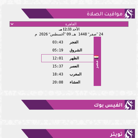
مواقيت الصلاة
الأحد
12:33 مـ
24
صفر
1448 هـ
09
أغسطس
2026 م
الفجر
03:43
الشروق
05:19
الظهر
12:01
مصر
العصر
15:37
المغرب
18:43
العشاء
20:08
الفيس بوك
تويتر