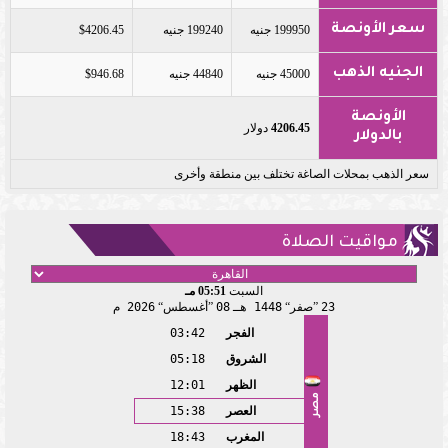
سعر الأونصة
199950 جنيه
199240 جنيه
$4206.45
الجنيه الذهب
45000 جنيه
44840 جنيه
$946.68
الأونصة
4206.45
دولار
بالدولار
سعر الذهب بمحلات الصاغة تختلف بين منطقة وأخرى
مواقيت الصلاة
السبت
05:51 مـ
23
صفر
1448 هـ
08
أغسطس
2026 م
الفجر
03:42
الشروق
05:18
الظهر
12:01
مصر
العصر
15:38
المغرب
18:43