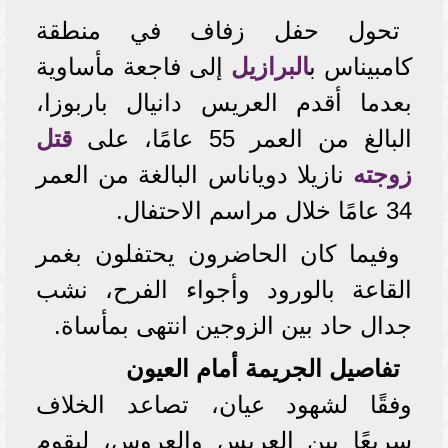
تحول حفل زفاف في منطقة
كامبيناس ب
البرازيل
إلى فاجعة مأساوية
بعدما أقدم العريس دانيال باربوزا،
البالغ من العمر 55 عامًا، على
قتل
زوجته
نازيلا دوياناس البالغة من العمر
34 عامًا خلال مراسم الاحتفال.
وفيما كان الحاضرون يحتفلون بغمر
القاعة بالورود وأجواء الفرح، نشب
جدال حاد بين الزوجين انتهى بمأساة.
تفاصيل الجريمة أمام العيون
وفقًا لشهود عيان، تصاعد الخلاف
سريعًا بين العريس والعروس، ليقوم