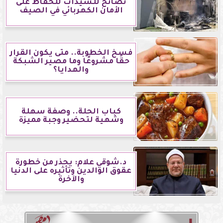
نصائح للسيدات للحفاظ على
الأمان الكهربائي في الصيف
فسخ الخطوبة.. متى يكون القرار
حقًا مشروعًا وما مصير الشبكة
والهدايا؟
كباب الحلة.. وصفة سهلة
وشهية لتحضير وجبة مميزة
د.شوقي علام: يحذر من خطورة
عقوق الوالدين وتأثيره على الدنيا
والآخرة