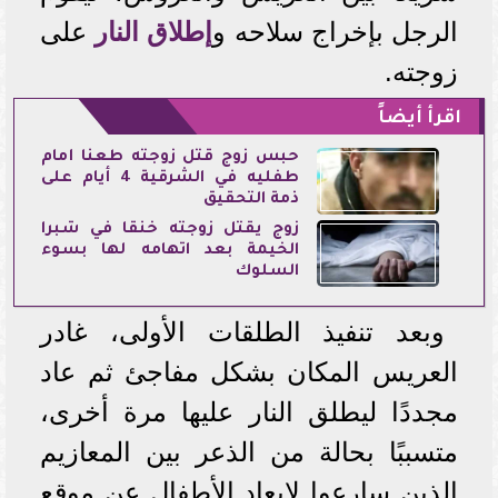
الرجل بإخراج سلاحه و
إطلاق النار
على
زوجته.
اقرأ أيضاً
حبس زوج قتل زوجته طعنًا أمام
طفليه في الشرقية 4 أيام على
ذمة التحقيق
زوج يقتل زوجته خنقًا في شبرا
الخيمة بعد اتهامه لها بسوء
السلوك
وبعد تنفيذ الطلقات الأولى، غادر
العريس المكان بشكل مفاجئ ثم عاد
مجددًا ليطلق النار عليها مرة أخرى،
متسببًا بحالة من الذعر بين المعازيم
الذين سارعوا لإبعاد الأطفال عن موقع