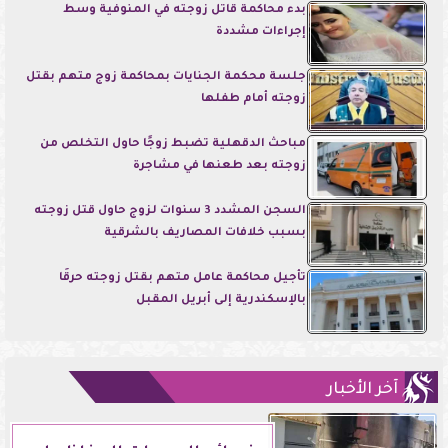
بدء محاكمة قاتل زوجته في المنوفية وسط
إجراءات مشددة
جلسة محكمة الجنايات بمحاكمة زوج متهم بقتل
زوجته أمام طفلها
مباحث الدقهلية تضبط زوجًا حاول التخلص من
زوجته بعد طعنها في مشاجرة
السجن المشدد 3 سنوات لزوج حاول قتل زوجته
بسبب خلافات المصاريف بالشرقية
تأجيل محاكمة عامل متهم بقتل زوجته حرقًا
بالإسكندرية إلى أبريل المقبل
آخر الأخبار