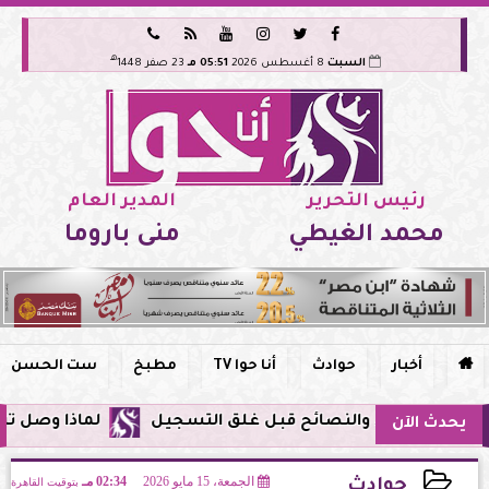






هـ
السبت
8 أغسطس 2026
05:51 مـ
23 صفر 1448
رئيس التحرير
المدير العام
محمد الغيطي
منى باروما

أخبار
حوادث
أنا حوا TV
مطبخ
ست الحسن
لماذا وصل تنبيه زلزال جوجل في مصر الي
يحدث الآن
الجمعة، 15 مايو 2026
02:34 مـ
بتوقيت القاهرة
حوادث