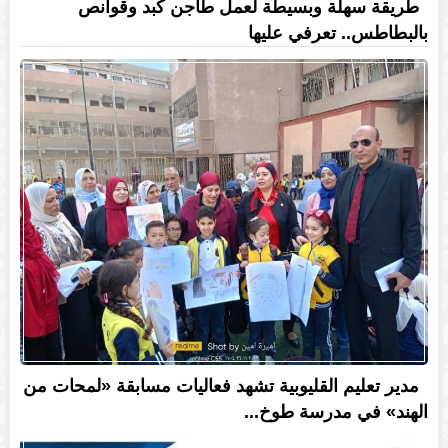
طريقة سهلة وبسيطة لعمل طاجن كبد وقوانص
بالبطاطس.. تعرفي عليها
مدير تعليم القليوبية تشهد فعاليات مسابقة «لمحات من
الهند» في مدرسة طوخ...