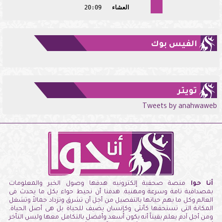
العشاء
20:09
الفيس بوك
تويتر
Tweets by anahwaweb
أنا حوا
منصة صحفية إلكترونيه هدفها وصول الخبر والمعلومات
بمصداقية تامة وسرعة ومهنية. هدفنا أن نحيط حواء بكل ما يحدث فى
العالم وكل ما يهم حياتها بالتفصيل من أجل أن تشرق وتزداد جمالاً وتشغل
المكانة التى تستحقها كأنثى وكإنسان يضيف للحياة بل هى أصل الحياة.
ومن أجل آدم يعلم يقيناً أنه يكون أسعد وأفضل بالتكامل معها وليس التأخر