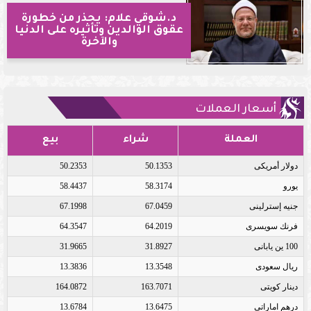
د.شوقي علام: يحذر من خطورة
عقوق الوالدين وتأثيره على الدنيا
والآخرة
أسعار العملات
العملة
شراء
بيع
دولار أمريكى
50.1353
50.2353
يورو
58.3174
58.4437
جنيه إسترلينى
67.0459
67.1998
فرنك سويسرى
64.2019
64.3547
100 ين يابانى
31.8927
31.9665
ريال سعودى
13.3548
13.3836
دينار كويتى
163.7071
164.0872
درهم اماراتى
13.6475
13.6784