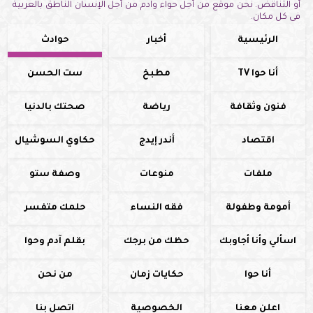
أو التناقض. نحن موقع من أجل حواء وآدم من أجل الإنسان الناطق بالعربية
فى كل مكان.
الرئيسية
أخبار
حوادث
أنا حوا TV
مطبخ
ست الحسن
فنون وثقافة
رياضة
صحتك بالدنيا
اقتصاد
أندر إيدج
حكاوي السوشيال
ملفات
منوعات
وصفة ستو
أمومة وطفولة
فقه النساء
حلمك متفسر
اسألي وأنا أجاوبك
حظك من برجك
بقلم آدم وحوا
أنا حوا
حكايات زمان
من نحن
اعلن معنا
الخصوصية
اتصل بنا