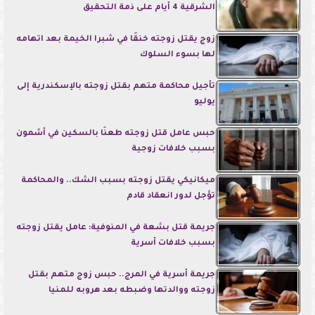
الشرقية 4 أيام على ذمة التحقيق
زوج يقتل زوجته خنقًا في شبرا الخيمة بعد اتهامه
لها بسوء السلوك
تأجيل محاكمة متهم بقتل زوجته بالإسكندرية إلى
يوليو
حبس عامل قتل زوجته طعنًا بالسكين في أشمون
بسبب خلافات زوجية
ميكانيكي يقتل زوجته بسبب الشك.. والمحاكمة
تؤجل لدور انعقاد قادم
جريمة قتل بشعة في المنوفية: عامل يقتل زوجته
بسبب خلافات أسرية
جريمة أسرية في المرج.. حبس زوج متهم بقتل
زوجته ووالدتها وضبطه بعد هروبه للمنيا