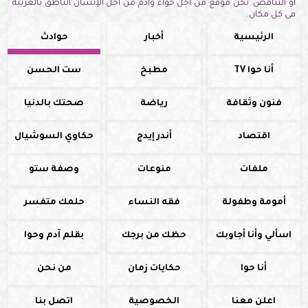
أو التناقض. نحن موقع من أجل حواء وآدم من أجل الإنسان الناطق بالعربية
فى كل مكان.
الرئيسية
أخبار
حوادث
أنا حوا TV
مطبخ
ست الحسن
فنون وثقافة
رياضة
صحتك بالدنيا
اقتصاد
أندر إيدج
حكاوي السوشيال
ملفات
منوعات
وصفة ستو
أمومة وطفولة
فقه النساء
حلمك متفسر
اسألي وأنا أجاوبك
حظك من برجك
بقلم آدم وحوا
أنا حوا
حكايات زمان
من نحن
اعلن معنا
الخصوصية
اتصل بنا