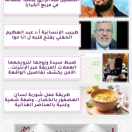
الحسين عبدالرازق يكتب: بطلاتنا
في مربع الكبار!
طبيب الإنسانية أ.د عبد العظيم
الحفني يفتح قلبه ل انا حوا
ضبط سيدة وزوجها لترويجهما
العملات المزيفة عبر الإنترنت..
الأمن يكشف تفاصيل الواقعة
طريقة عمل شوربة لسان
العصفور بالخضار.. وصفة شهية
وغنية بالعناصر الغذائية