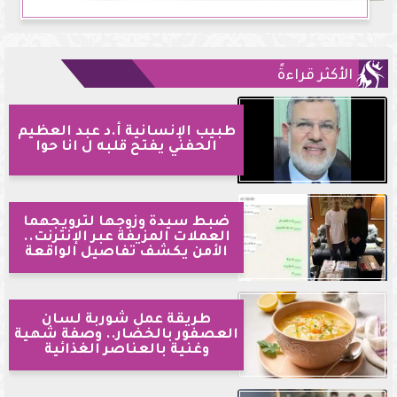
الأكثر قراءةً
طبيب الإنسانية أ.د عبد العظيم
الحفني يفتح قلبه ل انا حوا
ضبط سيدة وزوجها لترويجهما
العملات المزيفة عبر الإنترنت..
الأمن يكشف تفاصيل الواقعة
طريقة عمل شوربة لسان
العصفور بالخضار.. وصفة شهية
وغنية بالعناصر الغذائية