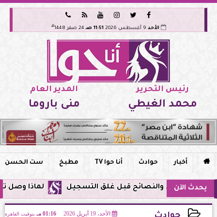






هـ
الأحد
9 أغسطس 2026
11:51 صـ
24 صفر 1448
رئيس التحرير
المدير العام
محمد الغيطي
منى باروما

أخبار
حوادث
أنا حوا TV
مطبخ
ست الحسن
لماذا وصل تنبيه زلزال جوجل في
يحدث الآن
الأحد، 19 أبريل 2026
01:16 مـ
بتوقيت القاهرة
حوادث