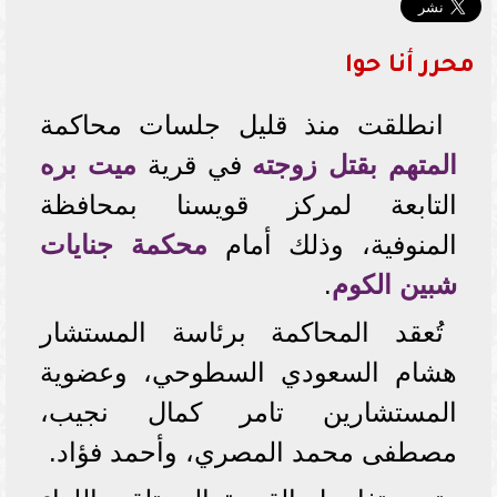
محرر أنا حوا
انطلقت منذ قليل جلسات محاكمة
المتهم بقتل زوجته
في قرية
ميت بره
التابعة لمركز قويسنا بمحافظة
المنوفية، وذلك أمام
محكمة جنايات
شبين الكوم
.
تُعقد المحاكمة برئاسة المستشار
هشام السعودي السطوحي، وعضوية
المستشارين تامر كمال نجيب،
مصطفى محمد المصري، وأحمد فؤاد.