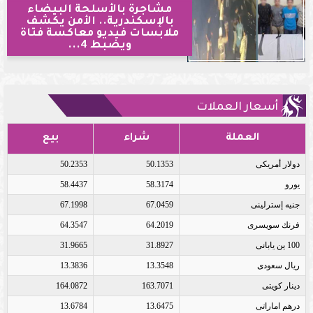
مشاجرة بالأسلحة البيضاء
بالإسكندرية.. الأمن يكشف
ملابسات فيديو معاكسة فتاة
ويضبط 4...
أسعار العملات
العملة
شراء
بيع
دولار أمريكى
50.1353
50.2353
يورو
58.3174
58.4437
جنيه إسترلينى
67.0459
67.1998
فرنك سويسرى
64.2019
64.3547
100 ين يابانى
31.8927
31.9665
ريال سعودى
13.3548
13.3836
دينار كويتى
163.7071
164.0872
درهم اماراتى
13.6475
13.6784