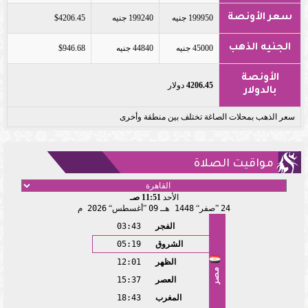
سعر الأونصة
199950 جنيه
199240 جنيه
$4206.45
الجنيه الذهب
45000 جنيه
44840 جنيه
$946.68
الأونصة
4206.45
دولار
بالدولار
سعر الذهب بمحلات الصاغة تختلف بين منطقة وأخرى
مواقيت الصلاة
الأحد
11:51 صـ
24
صفر
1448 هـ
09
أغسطس
2026 م
الفجر
03:43
الشروق
05:19
الظهر
12:01
مصر
العصر
15:37
المغرب
18:43