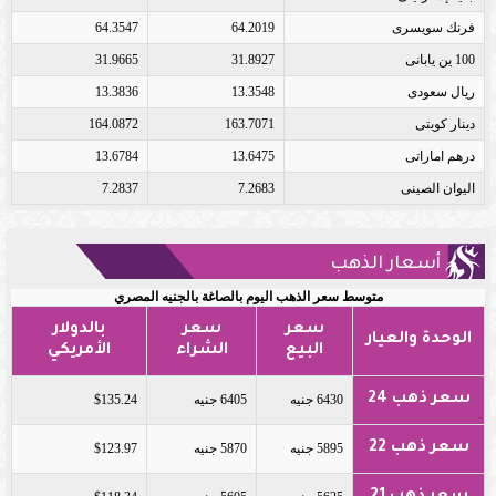
فرنك سويسرى
64.2019
64.3547
100 ين يابانى
31.8927
31.9665
ريال سعودى
13.3548
13.3836
دينار كويتى
163.7071
164.0872
درهم اماراتى
13.6475
13.6784
اليوان الصينى
7.2683
7.2837
أسعار الذهب
متوسط سعر الذهب اليوم بالصاغة بالجنيه المصري
سعر
سعر
بالدولار
الوحدة والعيار
البيع
الشراء
الأمريكي
سعر ذهب 24
6430 جنيه
6405 جنيه
$135.24
سعر ذهب 22
5895 جنيه
5870 جنيه
$123.97