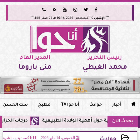






هـ
الإثنين
10 أغسطس 2026
10:14 مـ
25 صفر 1448
رئيس التحرير
المدير العام
محمد الغيطي
منى باروما

أخبار
حوادث
أنا حوا TV
مطبخ
ست الحسن
عوية حول أهمية الولادة الطبيعية
درجات الحرارة اليوم في مصر: ا
يحدث الآن
الخميس، 14 مايو 2026
01:11 مـ
بتوقيت القاهرة
حوادث