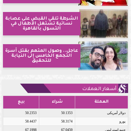
الشرطة تلقي القبض على عصابة
نسائية تستغل الأطفال في
التسول بالقاهرة
عاجل.. وصول المتهم بقتل أسرة
التجمع الخامس إلى النيابة
للتحقيق
أسعار العملات
العملة
شراء
بيع
دولار أمريكى
50.1353
50.2353
يورو
58.3174
58.4437
جنيه إسترلينى
67.0459
67.1998