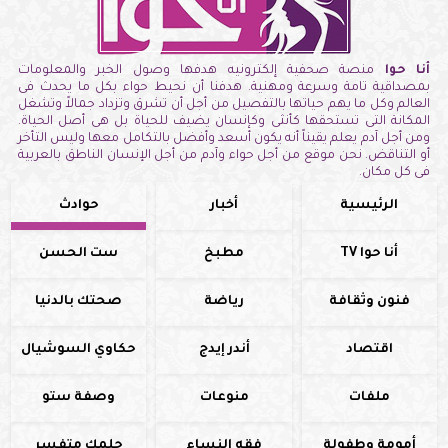
أنا حوا
منصة صحفية إلكترونيه هدفها وصول الخبر والمعلومات
بمصداقية تامة وسرعة ومهنية. هدفنا أن نحيط حواء بكل ما يحدث فى
العالم وكل ما يهم حياتها بالتفصيل من أجل أن تشرق وتزداد جمالاً وتشغل
المكانة التى تستحقها كأنثى وكإنسان يضيف للحياة بل هى أصل الحياة.
ومن أجل آدم يعلم يقيناً أنه يكون أسعد وأفضل بالتكامل معها وليس التأخر
أو التناقض. نحن موقع من أجل حواء وآدم من أجل الإنسان الناطق بالعربية
فى كل مكان.
الرئيسية
أخبار
حوادث
أنا حوا TV
مطبخ
ست الحسن
فنون وثقافة
رياضة
صحتك بالدنيا
اقتصاد
أندر إيدج
حكاوي السوشيال
ملفات
منوعات
وصفة ستو
أمومة وطفولة
فقه النساء
حلمك متفسر