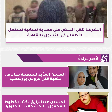
الشرطة تلقي القبض على عصابة نسائية تستغل
الأطفال في التسول بالقاهرة
الأكثر قراءةً
السجن المؤبد للمتهمة دعاء في
قضية قتل عروس بورسعيد
الحسين عبدالرازق يكتب: خطوط
المحمول.. المشكلات والحلول!