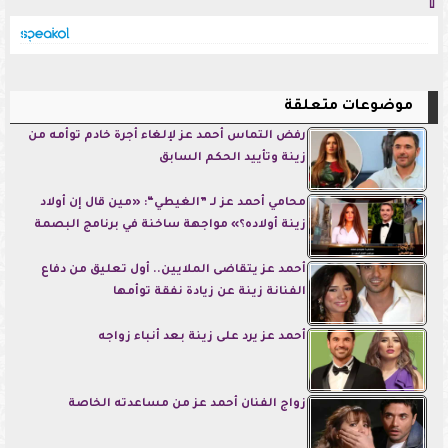
⇧
موضوعات متعلقة
رفض التماس أحمد عز لإلغاء أجرة خادم توأمه من
زينة وتأييد الحكم السابق
محامي أحمد عز لـ ”الغيطي“: «مين قال إن أولاد
زينة أولاده؟» مواجهة ساخنة في برنامج البصمة
أحمد عز يتقاضى الملايين.. أول تعليق من دفاع
الفنانة زينة عن زيادة نفقة توأمها
أحمد عز يرد على زينة بعد أنباء زواجه
زواج الفنان أحمد عز من مساعدته الخاصة