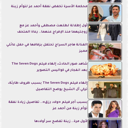
محكمة الأسرة تخفض نفقة أحمد عز لتوأم زينة
أول إطلالة لطلعت مصطفى وأحمد عز مع
زوجتيهما منذ الإفراج عنهما.. رعاة المتحف
الفنانة هاجر السراج تحتفل بزفافها في حفل عائلي
مميز
شاهد صور الحادث، إلغاء فيلم The Seven Dogs
بعد انفجار في كواليس التصوير
إلغاء فيلم The Seven Dogs بسبب ظروف طارئة،
تركي آل الشيخ يوضح التفاصيل
بسبب أجر فيلم «ولاد رزق».. تفاصيل زيادة نفقة
توأم زينة من أحمد عز
لأول مرة.. زينة تفضح سر أولادها