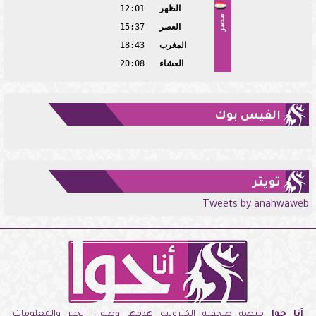
الظهر
12:01
مصر
العصر
15:37
المغرب
18:43
العشاء
20:08
الفيس بوك
تويتر
Tweets by anahwaweb
أنا حوا
منصة صحفية إلكترونيه هدفها وصول الخبر والمعلومات