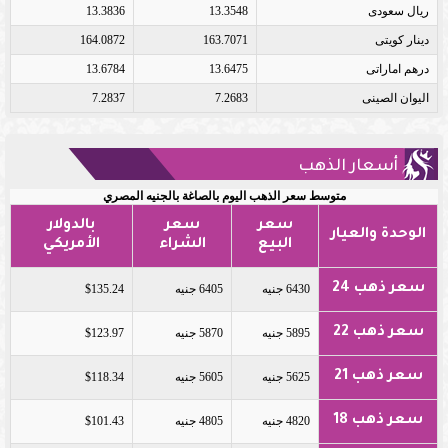
ريال سعودى
13.3548
13.3836
دينار كويتى
163.7071
164.0872
درهم اماراتى
13.6475
13.6784
اليوان الصينى
7.2683
7.2837
أسعار الذهب
متوسط سعر الذهب اليوم بالصاغة بالجنيه المصري
سعر
سعر
بالدولار
الوحدة والعيار
البيع
الشراء
الأمريكي
سعر ذهب 24
6430 جنيه
6405 جنيه
$135.24
سعر ذهب 22
5895 جنيه
5870 جنيه
$123.97
سعر ذهب 21
5625 جنيه
5605 جنيه
$118.34
سعر ذهب 18
4820 جنيه
4805 جنيه
$101.43