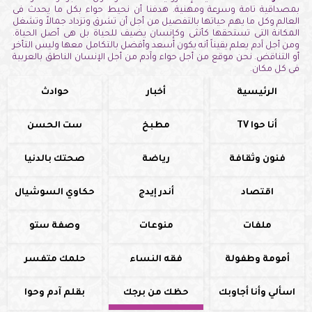
بمصداقية تامة وسرعة ومهنية. هدفنا أن نحيط حواء بكل ما يحدث فى
العالم وكل ما يهم حياتها بالتفصيل من أجل أن تشرق وتزداد جمالاً وتشغل
المكانة التى تستحقها كأنثى وكإنسان يضيف للحياة بل هى أصل الحياة.
ومن أجل آدم يعلم يقيناً أنه يكون أسعد وأفضل بالتكامل معها وليس التأخر
أو التناقض. نحن موقع من أجل حواء وآدم من أجل الإنسان الناطق بالعربية
فى كل مكان.
الرئيسية
أخبار
حوادث
أنا حوا TV
مطبخ
ست الحسن
فنون وثقافة
رياضة
صحتك بالدنيا
اقتصاد
أندر إيدج
حكاوي السوشيال
ملفات
منوعات
وصفة ستو
أمومة وطفولة
فقه النساء
حلمك متفسر
اسألي وأنا أجاوبك
حظك من برجك
بقلم آدم وحوا