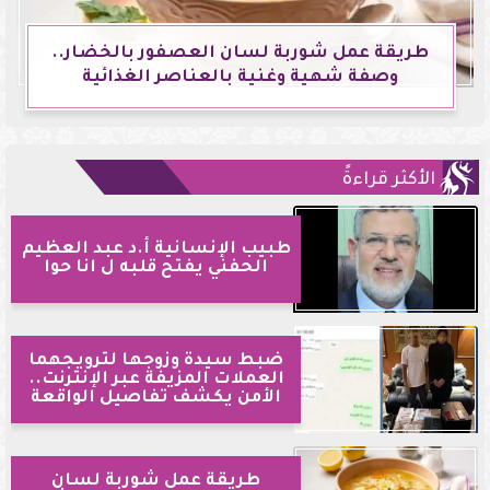
طريقة عمل شوربة لسان العصفور بالخضار..
وصفة شهية وغنية بالعناصر الغذائية
الأكثر قراءةً
طبيب الإنسانية أ.د عبد العظيم
الحفني يفتح قلبه ل انا حوا
ضبط سيدة وزوجها لترويجهما
العملات المزيفة عبر الإنترنت..
الأمن يكشف تفاصيل الواقعة
طريقة عمل شوربة لسان