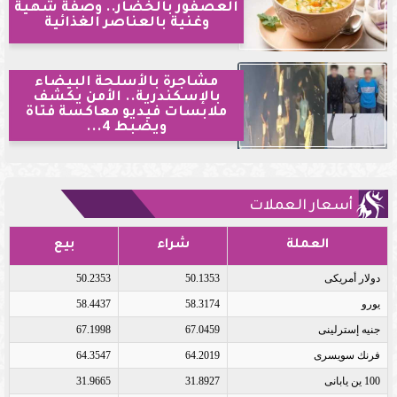
العصفور بالخضار.. وصفة شهية
وغنية بالعناصر الغذائية
مشاجرة بالأسلحة البيضاء
بالإسكندرية.. الأمن يكشف
ملابسات فيديو معاكسة فتاة
ويضبط 4...
أسعار العملات
العملة
شراء
بيع
دولار أمريكى
50.1353
50.2353
يورو
58.3174
58.4437
جنيه إسترلينى
67.0459
67.1998
فرنك سويسرى
64.2019
64.3547
100 ين يابانى
31.8927
31.9665