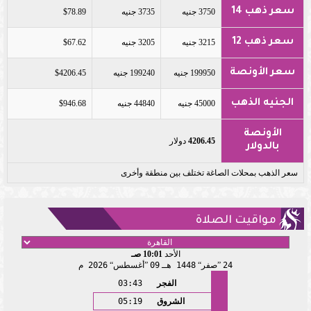
سعر ذهب 14
3750 جنيه
3735 جنيه
$78.89
سعر ذهب 12
3215 جنيه
3205 جنيه
$67.62
سعر الأونصة
199950 جنيه
199240 جنيه
$4206.45
الجنيه الذهب
45000 جنيه
44840 جنيه
$946.68
الأونصة
4206.45
دولار
بالدولار
سعر الذهب بمحلات الصاغة تختلف بين منطقة وأخرى
مواقيت الصلاة
الأحد
10:01 صـ
24
صفر
1448 هـ
09
أغسطس
2026 م
الفجر
03:43
الشروق
05:19