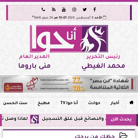






هـ
الأحد
9 أغسطس 2026
10:01 صـ
24 صفر 1448
رئيس التحرير
المدير العام
محمد الغيطي
منى باروما

أخبار
حوادث
أنا حوا TV
مطبخ
ست الحسن
لماذا وصل تنبيه زلزال جوجل 
يحدث الآن
حظك من برجك