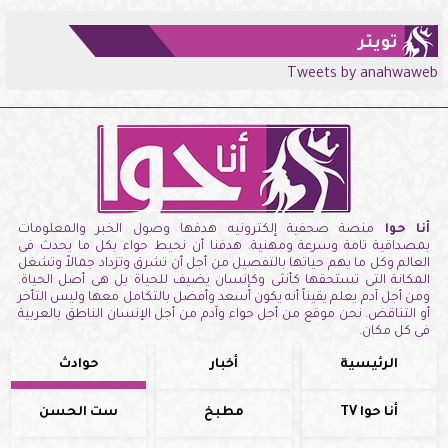
تويتر
Tweets by anahwaweb
أنا حوا
منصة صحفية إلكترونيه هدفها وصول الخبر والمعلومات
بمصداقية تامة وسرعة ومهنية. هدفنا أن نحيط حواء بكل ما يحدث فى
العالم وكل ما يهم حياتها بالتفصيل من أجل أن تشرق وتزداد جمالاً وتشغل
المكانة التى تستحقها كأنثى وكإنسان يضيف للحياة بل هى أصل الحياة.
ومن أجل آدم يعلم يقيناً أنه يكون أسعد وأفضل بالتكامل معها وليس التأخر
أو التناقض. نحن موقع من أجل حواء وآدم من أجل الإنسان الناطق بالعربية
فى كل مكان.
الرئيسية
أخبار
حوادث
أنا حوا TV
مطبخ
ست الحسن