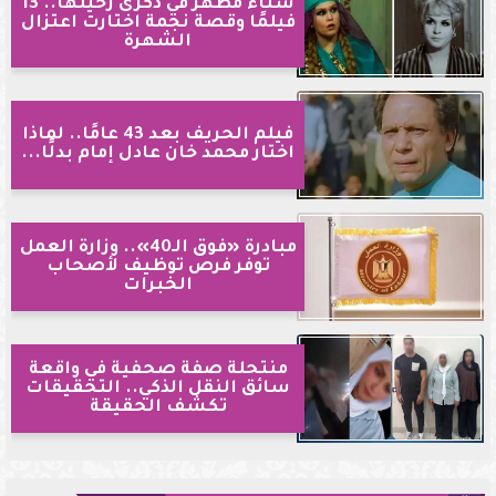
سناء مظهر في ذكرى رحيلها.. 13
فيلمًا وقصة نجمة اختارت اعتزال
الشهرة
فيلم الحريف بعد 43 عامًا.. لماذا
اختار محمد خان عادل إمام بدلًا...
مبادرة «فوق الـ40».. وزارة العمل
توفر فرص توظيف لأصحاب
الخبرات
منتحلة صفة صحفية في واقعة
سائق النقل الذكي.. التحقيقات
تكشف الحقيقة