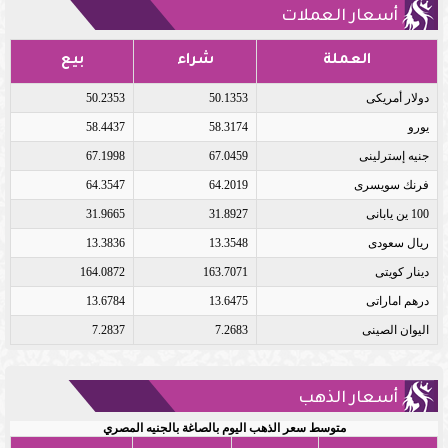
أسعار العملات
العملة
شراء
بيع
دولار أمريكى
50.1353
50.2353
يورو
58.3174
58.4437
جنيه إسترلينى
67.0459
67.1998
فرنك سويسرى
64.2019
64.3547
100 ين يابانى
31.8927
31.9665
ريال سعودى
13.3548
13.3836
دينار كويتى
163.7071
164.0872
درهم اماراتى
13.6475
13.6784
اليوان الصينى
7.2683
7.2837
أسعار الذهب
متوسط سعر الذهب اليوم بالصاغة بالجنيه المصري