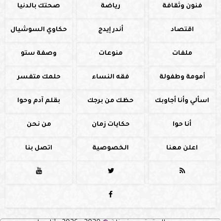
فنون وثقافة
رياضة
صحتك بالدنيا
اقتصاد
أندر إيدج
حكاوي السوشيال
ملفات
منوعات
وصفة ستو
أمومة وطفولة
فقه النساء
حلمك متفسر
اسألي وأنا أجاوبك
حظك من برجك
بقلم آدم وحوا
أنا حوا
حكايات زمان
من نحن
اعلن معنا
الخصوصية
اتصل بنا



