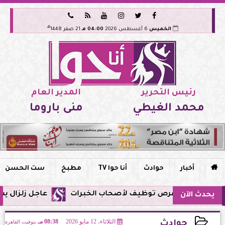






هـ
الخميس
6 أغسطس 2026
04:00 مـ
21 صفر 1448
رئيس التحرير
المدير العام
محمد الغيطي
منى باروما

أخبار
حوادث
أنا حوا TV
مطبخ
ست الحسن
عاجل زلزال يشعر به سكان مصر فجر اليوم
يحدث الآن
الثلاثاء، 12 مايو 2026
08:38 مـ
بتوقيت القاهرة
حوادث