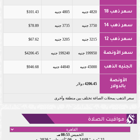
سعر ذهب 18
4820 جنيه
4805 جنيه
$101.43
سعر ذهب 14
3750 جنيه
3735 جنيه
$78.89
سعر ذهب 12
3215 جنيه
3205 جنيه
$67.62
سعر الأونصة
199950 جنيه
199240 جنيه
$4206.45
الجنيه الذهب
45000 جنيه
44840 جنيه
$946.68
الأونصة
4206.45
دولار
بالدولار
سعر الذهب بمحلات الصاغة تختلف بين منطقة وأخرى
مواقيت الصلاة
الخميس
08:53 مـ
21
صفر
1448 هـ
06
أغسطس
2026 م