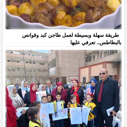
طريقة سهلة وبسيطة لعمل طاجن كبد وقوانص
بالبطاطس.. تعرفي عليها