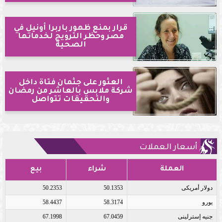
قرار بمنع ظهور باربرا أونيل في
مصر وحظر الترويج لخدماتها
الصحية
العثور على جثمان فتاة داخل
شركة ملابس بالعاشر من رمضان
والتحقيقات تتواصل
أسعار العملات
العملة
شراء
بيع
دولار أمريكى
50.1353
50.2353
يورو
58.3174
58.4437
جنيه إسترلينى
67.0459
67.1998