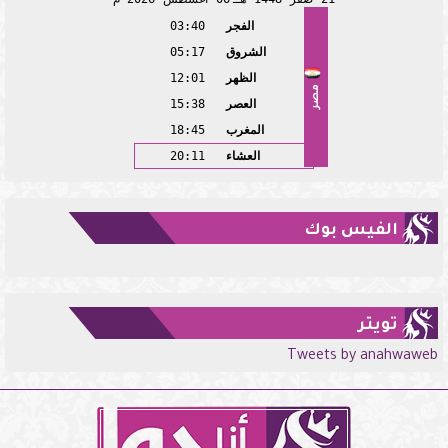
الفجر
03:40
الشروق
05:17
الظهر
12:01
مصر
العصر
15:38
المغرب
18:45
العشاء
20:11
الفيس بوك
تويتر
Tweets by anahwaweb