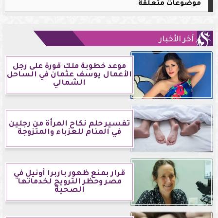
موضوعات متعلقة
آخر الأخبار
موعد خطوبة ملك قورة على رجل
الأعمال يوسف عثمان في الساحل
الشمالي
تفسير حلم نكاح المرأة من رجلين
في المنام للعزباء والمتزوجة
قرار بمنع ظهور باربرا أونيل في
مصر وحظر الترويج لخدماتها
الصحية