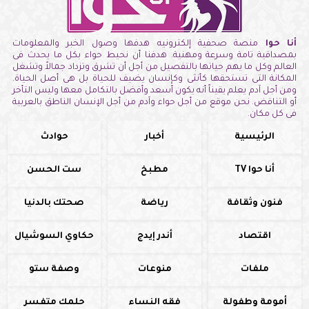
أنا حوا
منصة صحفية إلكترونيه هدفها وصول الخبر والمعلومات
بمصداقية تامة وسرعة ومهنية. هدفنا أن نحيط حواء بكل ما يحدث فى
العالم وكل ما يهم حياتها بالتفصيل من أجل أن تشرق وتزداد جمالاً وتشغل
المكانة التى تستحقها كأنثى وكإنسان يضيف للحياة بل هى أصل الحياة.
ومن أجل آدم يعلم يقيناً أنه يكون أسعد وأفضل بالتكامل معها وليس التأخر
أو التناقض. نحن موقع من أجل حواء وآدم من أجل الإنسان الناطق بالعربية
فى كل مكان.
الرئيسية
أخبار
حوادث
أنا حوا TV
مطبخ
ست الحسن
فنون وثقافة
رياضة
صحتك بالدنيا
اقتصاد
أندر إيدج
حكاوي السوشيال
ملفات
منوعات
وصفة ستو
أمومة وطفولة
فقه النساء
حلمك متفسر