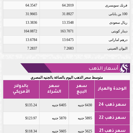
فرنك سويسرى
64.2019
64.3547
100 ين يابانى
31.8927
31.9665
ريال سعودى
13.3548
13.3836
دينار كويتى
163.7071
164.0872
درهم اماراتى
13.6475
13.6784
اليوان الصينى
7.2683
7.2837
أسعار الذهب
متوسط سعر الذهب اليوم بالصاغة بالجنيه المصري
سعر
سعر
بالدولار
الوحدة والعيار
البيع
الشراء
الأمريكي
سعر ذهب 24
6430 جنيه
6405 جنيه
$135.24
سعر ذهب 22
5895 جنيه
5870 جنيه
$123.97
سعر ذهب 21
5625 جنيه
5605 جنيه
$118.34