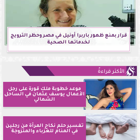
قرار بمنع ظهور باربرا أونيل في مصر وحظر الترويج
لخدماتها الصحية
الأكثر قراءةً
موعد خطوبة ملك قورة على رجل
الأعمال يوسف عثمان في الساحل
الشمالي
تفسير حلم نكاح المرأة من رجلين
في المنام للعزباء والمتزوجة