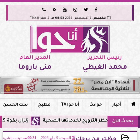






هـ
الخميس
6 أغسطس 2026
08:53 مـ
21 صفر 1448
رئيس التحرير
المدير العام
محمد الغيطي
منى باروما

أخبار
حوادث
أنا حوا TV
مطبخ
ست الحسن
ر وحظر الترويج لخدماتها الصحية
زلزال بقوة 5.9 ريختر يشعر به سكان القاهرة وعدة محافظات.. مركزه شرق البحر المتوسط
يحدث الآن
السبت، 9 مايو 2026
09:31 مـ
بتوقيت القاهرة
حظك من برجك