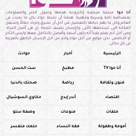
أنا حوا
منصة صحفية إلكترونيه هدفها وصول الخبر والمعلومات
بمصداقية تامة وسرعة ومهنية. هدفنا أن نحيط حواء بكل ما يحدث فى
العالم وكل ما يهم حياتها بالتفصيل من أجل أن تشرق وتزداد جمالاً وتشغل
المكانة التى تستحقها كأنثى وكإنسان يضيف للحياة بل هى أصل الحياة.
ومن أجل آدم يعلم يقيناً أنه يكون أسعد وأفضل بالتكامل معها وليس التأخر
أو التناقض. نحن موقع من أجل حواء وآدم من أجل الإنسان الناطق بالعربية
فى كل مكان.
الرئيسية
أخبار
حوادث
أنا حوا TV
مطبخ
ست الحسن
فنون وثقافة
رياضة
صحتك بالدنيا
اقتصاد
أندر إيدج
حكاوي السوشيال
ملفات
منوعات
وصفة ستو
أمومة وطفولة
فقه النساء
حلمك متفسر