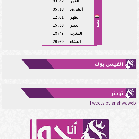
الفجر
03:42
الشروق
05:18
الظهر
12:01
مصر
العصر
15:38
المغرب
18:43
العشاء
20:09
الفيس بوك
تويتر
Tweets by anahwaweb