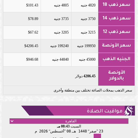
سعر ذهب 18
4820 جنيه
4805 جنيه
$101.43
سعر ذهب 14
3750 جنيه
3735 جنيه
$78.89
سعر ذهب 12
3215 جنيه
3205 جنيه
$67.62
سعر الأونصة
199950 جنيه
199240 جنيه
$4206.45
الجنيه الذهب
45000 جنيه
44840 جنيه
$946.68
الأونصة
4206.45
دولار
بالدولار
سعر الذهب بمحلات الصاغة تختلف بين منطقة وأخرى
مواقيت الصلاة
السبت
08:43 مـ
23
صفر
1448 هـ
08
أغسطس
2026 م