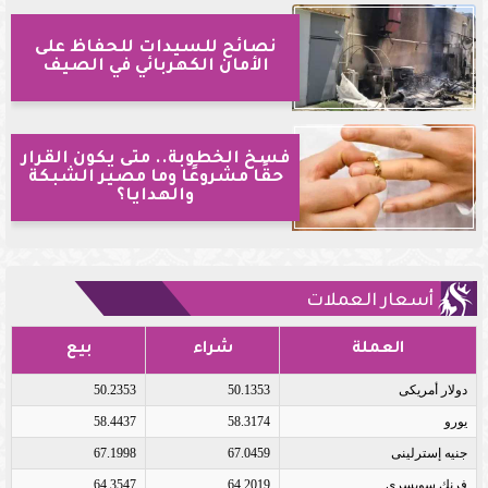
نصائح للسيدات للحفاظ على
الأمان الكهربائي في الصيف
فسخ الخطوبة.. متى يكون القرار
حقًا مشروعًا وما مصير الشبكة
والهدايا؟
أسعار العملات
العملة
شراء
بيع
دولار أمريكى
50.1353
50.2353
يورو
58.3174
58.4437
جنيه إسترلينى
67.0459
67.1998
فرنك سويسرى
64.2019
64.3547