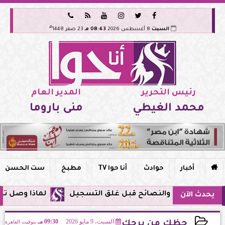






هـ
السبت
8 أغسطس 2026
08:43 مـ
23 صفر 1448
رئيس التحرير
المدير العام
محمد الغيطي
منى باروما

أخبار
حوادث
أنا حوا TV
مطبخ
ست الحسن
لماذا وصل تنبيه زلزال جوجل في مصر ال
يحدث الآن
السبت، 9 مايو 2026
09:30 مـ
بتوقيت القاهرة
حظك من برجك