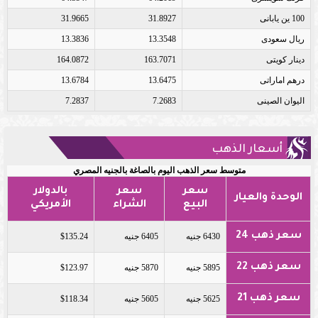
100 ين يابانى
31.8927
31.9665
ريال سعودى
13.3548
13.3836
دينار كويتى
163.7071
164.0872
درهم اماراتى
13.6475
13.6784
اليوان الصينى
7.2683
7.2837
أسعار الذهب
متوسط سعر الذهب اليوم بالصاغة بالجنيه المصري
سعر
سعر
بالدولار
الوحدة والعيار
البيع
الشراء
الأمريكي
سعر ذهب 24
6430 جنيه
6405 جنيه
$135.24
سعر ذهب 22
5895 جنيه
5870 جنيه
$123.97
سعر ذهب 21
5625 جنيه
5605 جنيه
$118.34