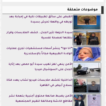
موضوعات متعلقة
القبض على سائق تطبيقات ذكية في إمبابة بعد
تورطه في واقعة تحرش بسيدة
سيدة النزهة تثير الجدل.. كشف الملابسات وقرار
بنقلها لمصحة نفسية
”انا حوا” ينشر أسماء مستشفيات تجري عمليات
الولادة الطبيعية مجاناً بالإسكندرية
الأمن ينهي لغز تغيب سيدة أبو حمص بعد إثارة
الجدل على السوشيال ميديا
الداخلية تكشف ملابسات فيديو لشاب يهدد فتاة
بسلاح أبيض في القاهرة
الأمن يضبط صانعة محتوى أجنبية بتهمة نشر
مقاطع خادشة ومخالفة للقيم المجتمعية