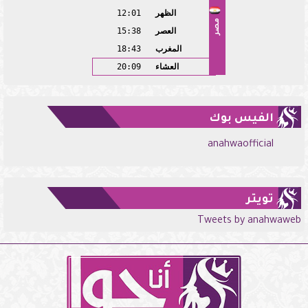
الظهر
12:01
مصر
العصر
15:38
المغرب
18:43
العشاء
20:09
الفيس بوك
anahwaofficial
تويتر
Tweets by anahwaweb