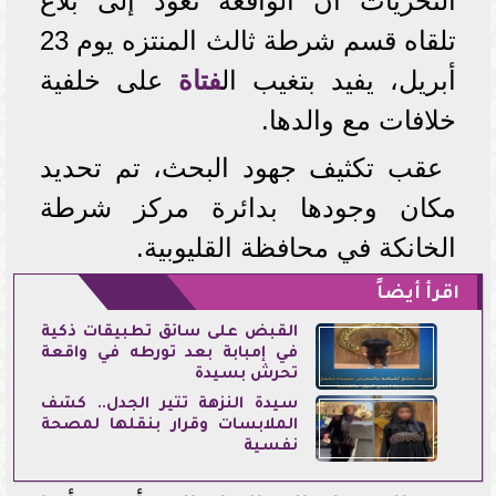
التحريات أن الواقعة تعود إلى بلاغ
تلقاه قسم شرطة ثالث المنتزه يوم 23
أبريل، يفيد بتغيب ال
فتاة
على خلفية
خلافات مع والدها.
عقب تكثيف جهود البحث، تم تحديد
مكان وجودها بدائرة مركز شرطة
الخانكة في محافظة القليوبية.
اقرأ أيضاً
القبض على سائق تطبيقات ذكية
في إمبابة بعد تورطه في واقعة
تحرش بسيدة
سيدة النزهة تثير الجدل.. كشف
الملابسات وقرار بنقلها لمصحة
نفسية