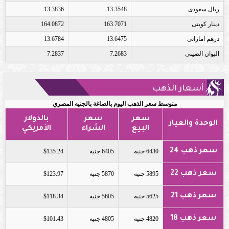
ريال سعودى
13.3548
13.3836
دينار كويتى
163.7071
164.0872
درهم اماراتى
13.6475
13.6784
اليوان الصينى
7.2683
7.2837
أسعار الذهب
متوسط سعر الذهب اليوم بالصاغة بالجنيه المصري
سعر
سعر
بالدولار
الوحدة والعيار
البيع
الشراء
الأمريكي
سعر ذهب 24
6430 جنيه
6405 جنيه
$135.24
سعر ذهب 22
5895 جنيه
5870 جنيه
$123.97
سعر ذهب 21
5625 جنيه
5605 جنيه
$118.34
سعر ذهب 18
4820 جنيه
4805 جنيه
$101.43