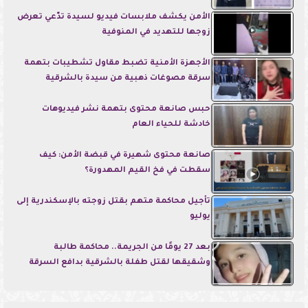
الأمن يكشف ملابسات فيديو لسيدة تدّعي تعرض
زوجها للتهديد في المنوفية
الأجهزة الأمنية تضبط مقاول تشطيبات بتهمة
سرقة مصوغات ذهبية من سيدة بالشرقية
حبس صانعة محتوى بتهمة نشر فيديوهات
خادشة للحياء العام
صانعة محتوى شهيرة في قبضة الأمن: كيف
سقطت في فخ القيم المهدورة؟
تأجيل محاكمة متهم بقتل زوجته بالإسكندرية إلى
يوليو
بعد 27 يومًا من الجريمة.. محاكمة طالبة
وشقيقها لقتل طفلة بالشرقية بدافع السرقة