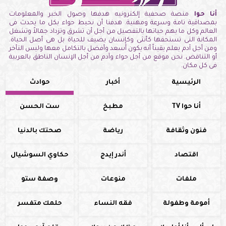
أنا حوا
منصة صحفية إلكترونيه هدفها وصول الخبر والمعلومات
بمصداقية تامة وسرعة ومهنية. هدفنا أن نحيط حواء بكل ما يحدث فى
العالم وكل ما يهم حياتها بالتفصيل من أجل أن تشرق وتزداد جمالاً وتشغل
المكانة التى تستحقها كأنثى وكإنسان يضيف للحياة بل هى أصل الحياة.
ومن أجل آدم يعلم يقيناً أنه يكون أسعد وأفضل بالتكامل معها وليس التأخر
أو التناقض. نحن موقع من أجل حواء وآدم من أجل الإنسان الناطق بالعربية
فى كل مكان.
الرئيسية
أخبار
حوادث
أنا حوا TV
مطبخ
ست الحسن
فنون وثقافة
رياضة
صحتك بالدنيا
اقتصاد
أندر إيدج
حكاوي السوشيال
ملفات
منوعات
وصفة ستو
أمومة وطفولة
فقه النساء
حلمك متفسر