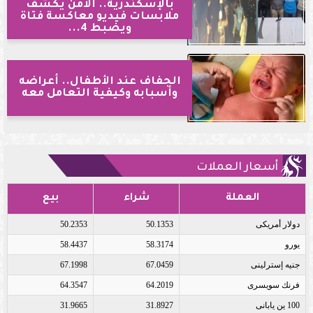
بالإسكندرية.. الأمن يكشف
ملابسات فيديو معاكسة فتاة
ويضبط 4...
الجفاف عند الأطفال.. أعراضه
وأسبابه وكيفية التعامل معه
أسعار العملات
العملة
شراء
بيع
دولار أمريكى
50.1353
50.2353
يورو
58.3174
58.4437
جنيه إسترلينى
67.0459
67.1998
فرنك سويسرى
64.2019
64.3547
100 ين يابانى
31.8927
31.9665