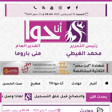






هـ
السبت
8 أغسطس 2026
09:44 مـ
23 صفر 1448
رئيس التحرير
المدير العام
محمد الغيطي
منى باروما

أخبار
حوادث
أنا حوا TV
مطبخ
ست الحسن
لماذا وصل تنبيه زلزال جوجل في 
يحدث الآن
السبت، 9 مايو 2026
05:44 مـ
بتوقيت القاهرة
حوادث