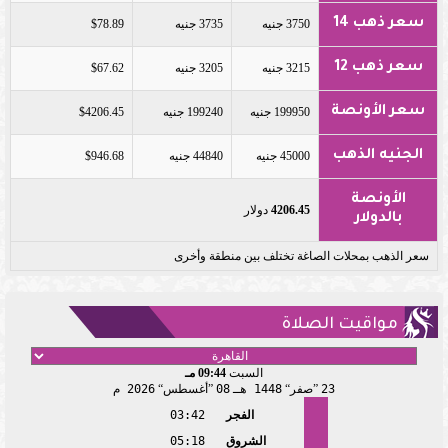
سعر ذهب 14
3750 جنيه
3735 جنيه
$78.89
سعر ذهب 12
3215 جنيه
3205 جنيه
$67.62
سعر الأونصة
199950 جنيه
199240 جنيه
$4206.45
الجنيه الذهب
45000 جنيه
44840 جنيه
$946.68
الأونصة
4206.45
دولار
بالدولار
سعر الذهب بمحلات الصاغة تختلف بين منطقة وأخرى
مواقيت الصلاة
السبت
09:44 مـ
23
صفر
1448 هـ
08
أغسطس
2026 م
الفجر
03:42
الشروق
05:18