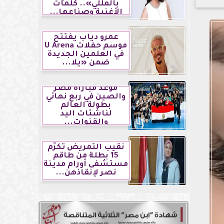
بالمللي».. كلمات
الأغنية وصناعها...
عمرو دياب يفتتح
موسم حفلات U Arena
في العلمين الجديدة
ضمن «يلا...
موعد مباراة مصر
والصين في ربع نهائي
بطولة العالم
لناشئات اليد
والقنوات...
نقيب التمريض تكرّم
15 بطلة من طاقم
مستشفى أورام مدينة
نصر لإنقاذهن...