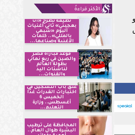
الأكثر قراءةً
لطيفة تطرح «أنا
بعجبني» ثاني أغنيات
ألبوم «شبهي
بالمللي».. كلمات
الأغنية وصناعها...
موعد مباراة مصر
والصين في ربع نهائي
بطولة العالم
لناشئات اليد
والقنوات...
غلق باب التسجيل في
اختبارات القدرات غدًا
الخميس 6
أغسطس.. وزارة
التعليم...
المحافظة على ترطيب
البشرة طوال العام..