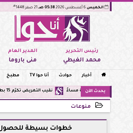
هـ
الخميس
6 أغسطس 2026
05:38 صـ
21 صفر 1448
رئيس التحرير
المدير العام
محمد الغيطي
منى باروما

أخبار
حوادث
أنا حوا TV
مطبخ
نقيب التمريض تكرّم 15 بطلة من طاقم مستشفى أورام مدينة نصر لإنقاذهن المرضى من حريق مروع.. تفاصيل الموقف البطولي
يحدث الآن
منوعات
2026-05-08 13:57:16
خطوات بسيطة للحصول 