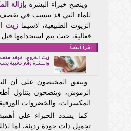
وينصح خبراء البشرة ب
إزالة الم
للماء التي قد تتسبب في تقصف ا
الزيوت الطبيعية، لاسيما
زيت ال
فعالية، حيث يتم استخدامها قبل
اقرأ أيضاً
زيت الخروع.. فوائد متع
والبشرة وآثار جانبية يجب
ويتفق المختصون على أن التغذ
الرموش، وينصحون بتناول أطعمة
المكسرات، والخضروات الورقية.
كما يشدد الخبراء على أهمي
تجميل ذات جودة رديئة، لما لذ