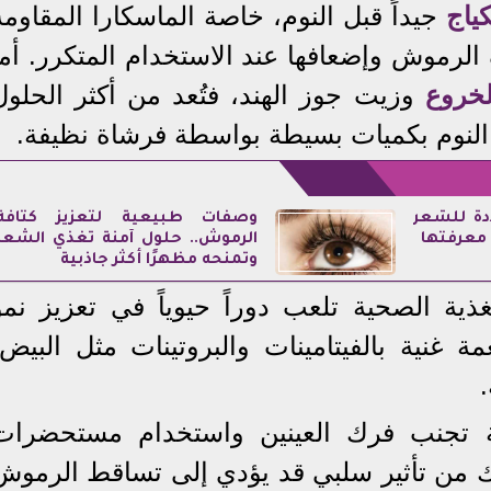
كياج
جيداً قبل النوم، خاصة الماسكارا المقاومة
لرموش وإضعافها عند الاستخدام المتكرر. أما
خروع
وزيت جوز الهند، فتُعد من أكثر الحلول
 النوم بكميات بسيطة بواسطة فرشاة نظيفة.
ددة للشعر
وصفات طبيعية لتعزيز كثافة
 معرفتها
الرموش.. حلول آمنة تغذي الشعر
وتمنحه مظهرًا أكثر جاذبية
ية الصحية تلعب دوراً حيوياً في تعزيز نمو
 غنية بالفيتامينات والبروتينات مثل البيض،
ة تجنب فرك العينين واستخدام مستحضرات
لك من تأثير سلبي قد يؤدي إلى تساقط الرموش