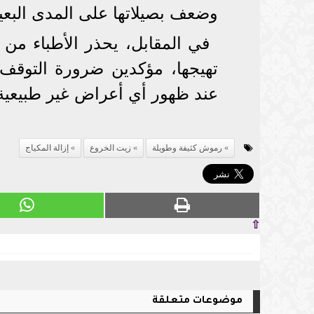
وضعف بصيلاتها على المدى البعي
في المقابل، يحذر الأطباء من
تهيجها، مؤكدين ضرورة التوق
عند ظهور أي أعراض غير طبيعية
رموش كثيفة وطويلة
زيت الخروع
إزالة المكياج
⇧
موضوعات متعلقة