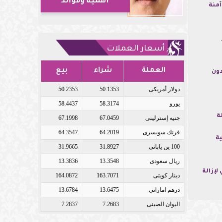
أهمية وفوائد
آمنة
أسعار العملات
العملة
شراء
بيع
دون
دولار أمريكى
50.1353
50.2353
يورو
58.3174
58.4437
ة
جنيه إسترلينى
67.0459
67.1998
فرنك سويسرى
64.2019
64.3547
ية
100 ين يابانى
31.8927
31.9665
ريال سعودى
13.3548
13.3836
لإزالة
دينار كويتى
163.7071
164.0872
درهم اماراتى
13.6475
13.6784
اليوان الصينى
7.2683
7.2837