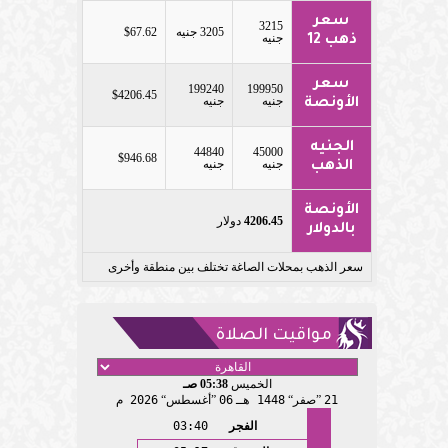
سعر
3215
3205 جنيه
$67.62
جنيه
ذهب 12
سعر
199240
199950
$4206.45
جنيه
جنيه
الأونصة
الجنيه
44840
45000
$946.68
جنيه
جنيه
الذهب
الأونصة
4206.45
دولار
بالدولار
سعر الذهب بمحلات الصاغة تختلف بين منطقة وأخرى
مواقيت الصلاة
الخميس
05:38 صـ
21
صفر
1448 هـ
06
أغسطس
2026 م
الفجر
03:40