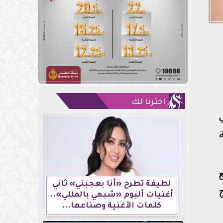
اخترنا لك
لطيفة تطرح «أنا بعجبني» ثاني
أغنيات ألبوم «شبهي بالمللي»..
كلمات الأغنية وصناعها...