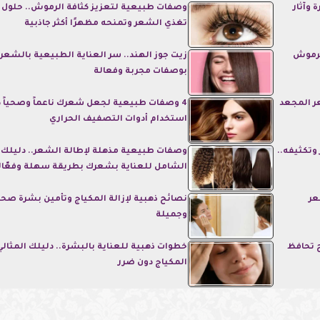
 وآثار
وصفات طبيعية لتعزيز كثافة الرموش.. حلول 
تغذي الشعر وتمنحه مظهرًا أكثر جاذبية
لرموش
زيت جوز الهند.. سر العناية الطبيعية بالشعر
بوصفات مجربة وفعالة
ر المجعد
4 وصفات طبيعية لجعل شعرك ناعماً وصحياً 
استخدام أدوات التصفيف الحراري
تكثيفه..
وصفات طبيعية مذهلة لإطالة الشعر.. دليلك
الشامل للعناية بشعرك بطريقة سهلة وفعّال
عر
نصائح ذهبية لإزالة المكياج وتأمين بشرة صح
وجميلة
 تحافظ
خطوات ذهبية للعناية بالبشرة.. دليلك المثالي 
المكياج دون ضرر