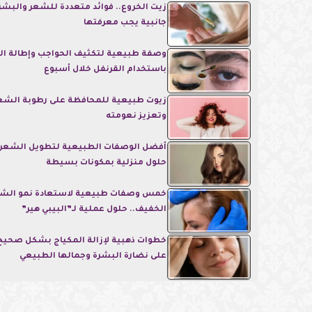
زيت الخروع.. فوائد متعددة للشعر والبشرة
جانبية يجب معرفتها
وصفة طبيعية لتكثيف الحواجب وإطالة ا
باستخدام القرنفل خلال أسبوع
زيوت طبيعية للمحافظة على رطوبة الشع
وتعزيز نعومته
أفضل الوصفات الطبيعية لتطويل الشعر و
حلول منزلية بمكونات بسيطة
خمس وصفات طبيعية لاستعادة نمو الش
الخفيف.. حلول عملية لـ”البيبي هير”
خطوات ذهبية لإزالة المكياج بشكل صحيح
على نضارة البشرة وجمالها الطبيعي