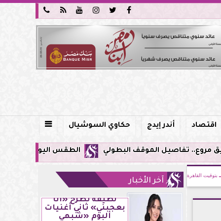






اقتصاد
أندر إيدج
حكاوي السوشيال

الطقس اليوم في مصر.. ذروة الموجة شديدة ا
بتوقيت القاهرة
آخر الأخبار
لطيفة تطرح «أنا
بعجبني» ثاني أغنيات
ألبوم «شبهي