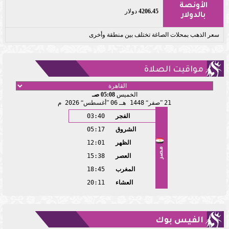
الأونصة
4206.45
دولار
بالدولار
سعر الذهب بمحلات الصاغة تختلف بين منطقة وأخرى
مواقيت الصلاة
الخميس
05:08 صـ
21
صفر
1448 هـ
06
أغسطس
2026 م
الفجر
03:40
الشروق
05:17
الظهر
12:01
مصر
العصر
15:38
المغرب
18:45
العشاء
20:11
الفيس بوك