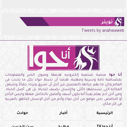
تويتر
Tweets by anahwaweb
أنا حوا
منصة صحفية إلكترونيه هدفها وصول الخبر والمعلومات
بمصداقية تامة وسرعة ومهنية. هدفنا أن نحيط حواء بكل ما يحدث فى
العالم وكل ما يهم حياتها بالتفصيل من أجل أن تشرق وتزداد جمالاً وتشغل
المكانة التى تستحقها كأنثى وكإنسان يضيف للحياة بل هى أصل الحياة.
ومن أجل آدم يعلم يقيناً أنه يكون أسعد وأفضل بالتكامل معها وليس التأخر
أو التناقض. نحن موقع من أجل حواء وآدم من أجل الإنسان الناطق بالعربية
فى كل مكان.
الرئيسية
أخبار
حوادث