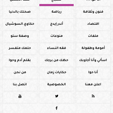
أنا حوا TV
مطبخ
ست الحسن
فنون وثقافة
رياضة
صحتك بالدنيا
اقتصاد
أندر إيدج
حكاوي السوشيال
ملفات
منوعات
وصفة ستو
أمومة وطفولة
فقه النساء
حلمك متفسر
اسألي وأنا أجاوبك
حظك من برجك
بقلم آدم وحوا
أنا حوا
حكايات زمان
من نحن
اعلن معنا
الخصوصية
اتصل بنا



