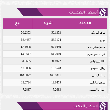
أسعار العملات
العملة
شراء
بيع
دولار أمريكى
50.1353
50.2353
يورو
58.3174
58.4437
جنيه إسترلينى
67.0459
67.1998
فرنك سويسرى
64.2019
64.3547
100 ين يابانى
31.8927
31.9665
ريال سعودى
13.3548
13.3836
دينار كويتى
163.7071
164.0872
درهم اماراتى
13.6475
13.6784
اليوان الصينى
7.2683
7.2837
أسعار الذهب