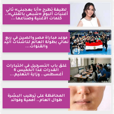
لطيفة تطرح «أنا بعجبني» ثاني
أغنيات ألبوم «شبهي بالمللي»..
كلمات الأغنية وصناعها...
موعد مباراة مصر والصين في ربع
نهائي بطولة العالم لناشئات اليد
والقنوات...
غلق باب التسجيل في اختبارات
القدرات غدًا الخميس 6
أغسطس.. وزارة التعليم...
المحافظة على ترطيب البشرة
طوال العام.. أهمية وفوائد