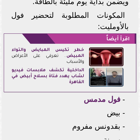
ويضمن بداية يوم مليئة بالطاقة.
المكونات المطلوبة لتحضير فول
بالأومليت:
اقرأ أيضاً
خطر تكيس المبايض والتواء
الم
بيض
.. تعرفي على الأعراض
والأسباب
الداخلية تكشف ملابسات فيديو
لشاب يهدد فتاة بسلاح أبيض في
القاهرة
-
فول مدمس
- بيض
- بقدونس مفروم
- سمنة