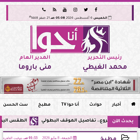






هـ
الخميس
6 أغسطس 2026
05:08 صـ
21 صفر 1448
رئيس التحرير
المدير العام
محمد الغيطي
منى باروما

أخبار
حوادث
أنا حوا TV
مطبخ
ست الحسن
الطقس اليوم في مصر.. ذر
يحدث الآن
الجمعة، 8 مايو 2026
01:33 صـ
بتوقيت القاهرة
مطبخ