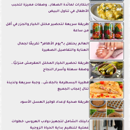
ابتكارات لمائدة الصغار.. وصفات مميزة لتحبب
الأطفال في تناول البيض
طريقة سريعة لتحضير مخلل الخيار والجزر في أقل
من ساعة
العالم يحتفل بـ”يوم الأظافر” تكريمًا لجمال
العناية والتفاصيل الصغيرة
طريقة تحضير الخيار المخلل المقرمش منزليًا..
وصفة سهلة وأسرار النجاح
فطيرة البسطرمة بالجلاش.. وجبة سريعة ولذيذة
تنال إعجاب الجميع
طريقة صحية لإعداد كوكيز العسل الأسود
دليلك الشامل لتجهيز دولاب العروس: خطوات
عملية لتنظيم بداية الحياة الزوجية