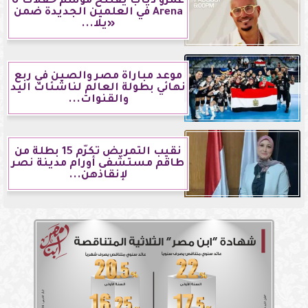
عمرو دياب يفتتح موسم حفلات U
Arena في العلمين الجديدة ضمن
«يلا...
موعد مباراة مصر والصين في ربع
نهائي بطولة العالم لناشئات اليد
والقنوات...
نقيب التمريض تكرّم 15 بطلة من
طاقم مستشفى أورام مدينة نصر
لإنقاذهن...