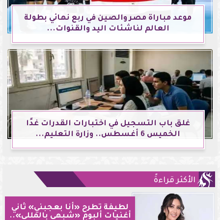
موعد مباراة مصر والصين في ربع نهائي بطولة
العالم لناشئات اليد والقنوات...
غلق باب التسجيل في اختبارات القدرات غدًا
الخميس 6 أغسطس.. وزارة التعليم...
الأكثر قراءةً
لطيفة تطرح «أنا بعجبني» ثاني
أغنيات ألبوم «شبهي بالمللي»..