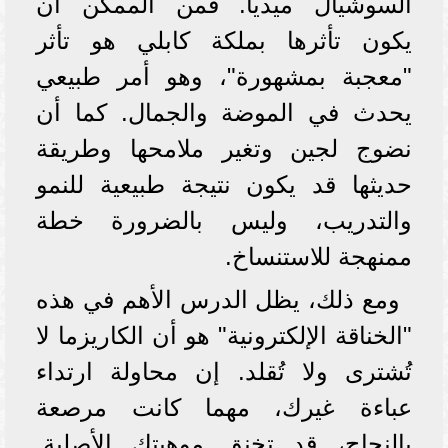
السوشيال ميديا. فمن الممكن أن
يكون تأثرها بملكة كابلي هو تأثر
"معجبة بمشهورة"، وهو أمر طبيعي
يحدث في الموضة والجمال. كما أن
نضوج لجين وتغير ملامحها وطريقة
حديثها قد يكون نتيجة طبيعية للنمو
والتدريب، وليس بالضرورة خطة
ممنهجة للاستنساخ.
ومع ذلك، يظل الدرس الأهم في هذه
"الخناقة الإلكترونية" هو أن الكاريزما لا
تُشترى ولا تُقلد. إن محاولة ارتداء
عباءة غيرك، مهما كانت مرصعة
بالنجاح، قد تخنق موهبتك الأصلية.