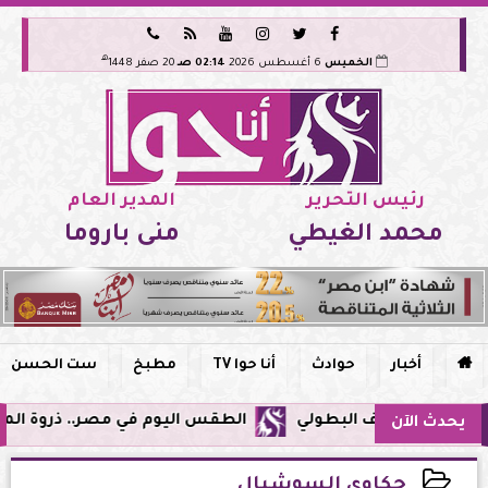






هـ
الخميس
6 أغسطس 2026
02:14 صـ
20 صفر 1448
رئيس التحرير
المدير العام
محمد الغيطي
منى باروما

أخبار
حوادث
أنا حوا TV
مطبخ
ست الحسن
الطقس اليوم في مصر.. ذروة الموجة شديدة الحرا
يحدث الآن
حكاوي السوشيال