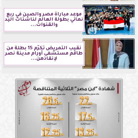
موعد مباراة مصر والصين في ربع
نهائي بطولة العالم لناشئات اليد
والقنوات...
نقيب التمريض تكرّم 15 بطلة من
طاقم مستشفى أورام مدينة نصر
لإنقاذهن...