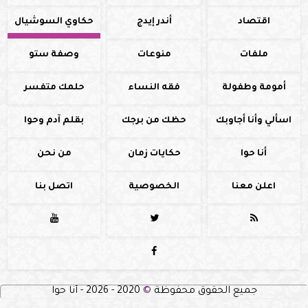
اقتصاد
أندر إيدج
حكاوي السوشيال
ملفات
منوعات
وصفة ستو
أمومة وطفولة
فقه النساء
حلمك متفسر
اسألي وأنا أجاوبك
حظك من برجك
بقلم آدم وحوا
أنا حوا
حكايات زمان
من نحن
اعلن معنا
الخصوصية
اتصل بنا




جميع الحقوق محفوظة
©
2020 - 2026 - أنا حوا