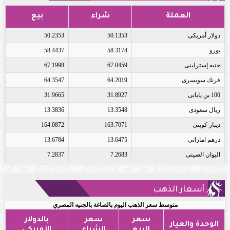
العملة
شراء
بيع
دولار أمريكى
50.1353
50.2353
يورو
58.3174
58.4437
جنيه إسترلينى
67.0459
67.1998
فرنك سويسرى
64.2019
64.3547
100 ين يابانى
31.8927
31.9665
ريال سعودى
13.3548
13.3836
دينار كويتى
163.7071
164.0872
درهم اماراتى
13.6475
13.6784
اليوان الصينى
7.2683
7.2837
أسعار الذهب
متوسط سعر الذهب اليوم بالصاغة بالجنيه المصري
سعر
سعر
بالدولار
الوحدة والعيار
البيع
الشراء
الأمريكي