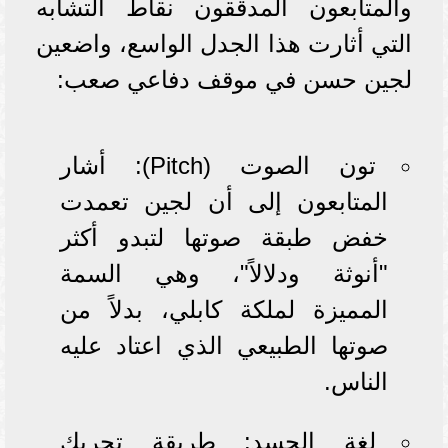
والمتابعون المدققون نقاط التشابه
التي أثارت هذا الجدل الواسع، واضعين
لجين حسن في موقف دفاعي صعب:
تون الصوت (Pitch): أشار
المتابعون إلى أن لجين تعمدت
خفض طبقة صوتها لتبدو أكثر
"أنوثة ودلالاً"، وهي السمة
المميزة لملكة كابلي، بدلاً من
صوتها الطبيعي الذي اعتاد عليه
الناس.
لغة الجسد: طريقة تحريك