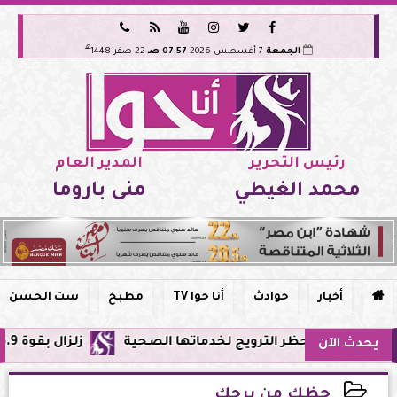






هـ
الجمعة
7 أغسطس 2026
07:57 صـ
22 صفر 1448
رئيس التحرير
المدير العام
محمد الغيطي
منى باروما

أخبار
حوادث
أنا حوا TV
مطبخ
ست الحسن
 وحظر الترويج لخدماتها الصحية
زلزال بقوة 5.9 ريختر يشعر به سكان القاهرة وعدة محافظات.. مركزه شرق البحر المتوسط
يحدث الآن
حظك من برجك