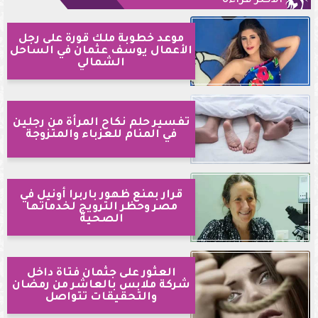
موعد خطوبة ملك قورة على رجل
الأعمال يوسف عثمان في الساحل
الشمالي
تفسير حلم نكاح المرأة من رجلين
في المنام للعزباء والمتزوجة
قرار بمنع ظهور باربرا أونيل في
مصر وحظر الترويج لخدماتها
الصحية
العثور على جثمان فتاة داخل
شركة ملابس بالعاشر من رمضان
والتحقيقات تتواصل