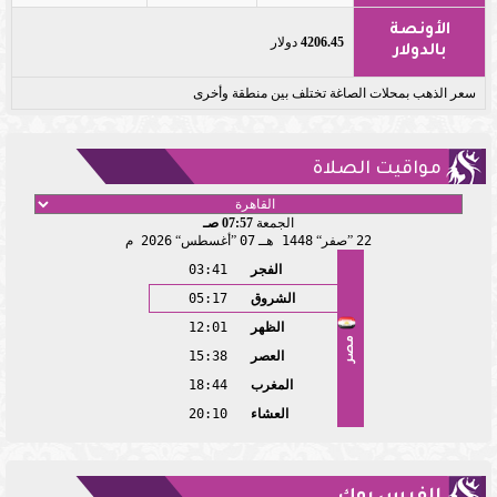
الأونصة
4206.45
دولار
بالدولار
سعر الذهب بمحلات الصاغة تختلف بين منطقة وأخرى
مواقيت الصلاة
الجمعة
07:57 صـ
22
صفر
1448 هـ
07
أغسطس
2026 م
الفجر
03:41
الشروق
05:17
الظهر
12:01
مصر
العصر
15:38
المغرب
18:44
العشاء
20:10