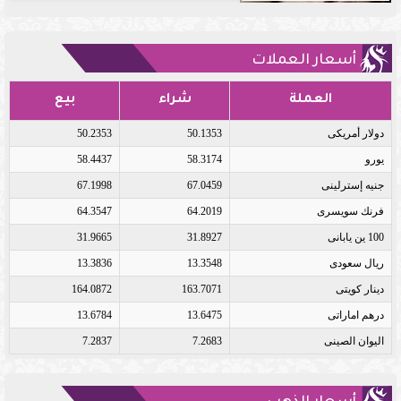
أسعار العملات
العملة
شراء
بيع
دولار أمريكى
50.1353
50.2353
يورو
58.3174
58.4437
جنيه إسترلينى
67.0459
67.1998
فرنك سويسرى
64.2019
64.3547
100 ين يابانى
31.8927
31.9665
ريال سعودى
13.3548
13.3836
دينار كويتى
163.7071
164.0872
درهم اماراتى
13.6475
13.6784
اليوان الصينى
7.2683
7.2837