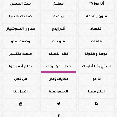
أنا حوا TV
مطبخ
ست الحسن
فنون وثقافة
رياضة
صحتك بالدنيا
اقتصاد
أندر إيدج
حكاوي السوشيال
ملفات
منوعات
وصفة ستو
أمومة وطفولة
فقه النساء
حلمك متفسر
اسألي وأنا أجاوبك
حظك من برجك
بقلم آدم وحوا
أنا حوا
حكايات زمان
من نحن
اعلن معنا
الخصوصية
اتصل بنا


