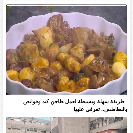
طريقة سهلة وبسيطة لعمل طاجن كبد وقوانص
بالبطاطس.. تعرفي عليها