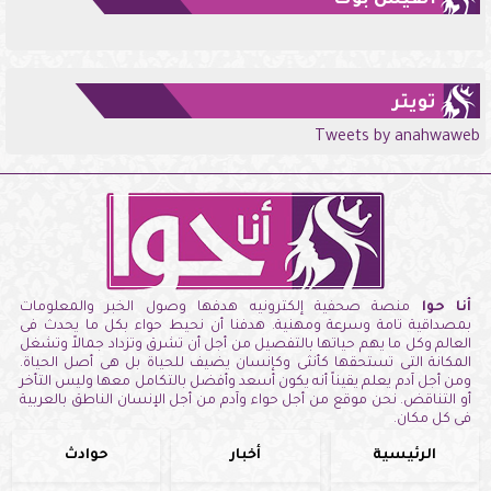
الفيس بوك
تويتر
Tweets by anahwaweb
أنا حوا
منصة صحفية إلكترونيه هدفها وصول الخبر والمعلومات
بمصداقية تامة وسرعة ومهنية. هدفنا أن نحيط حواء بكل ما يحدث فى
العالم وكل ما يهم حياتها بالتفصيل من أجل أن تشرق وتزداد جمالاً وتشغل
المكانة التى تستحقها كأنثى وكإنسان يضيف للحياة بل هى أصل الحياة.
ومن أجل آدم يعلم يقيناً أنه يكون أسعد وأفضل بالتكامل معها وليس التأخر
أو التناقض. نحن موقع من أجل حواء وآدم من أجل الإنسان الناطق بالعربية
فى كل مكان.
الرئيسية
أخبار
حوادث