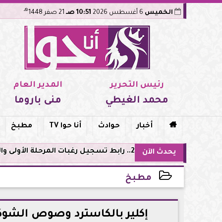
هـ
الخميس
6 أغسطس 2026
10:51 صـ
21 صفر 1448
رئيس التحرير
المدير العام
محمد الغيطي
منى باروما

أخبار
حوادث
أنا حوا TV
مطبخ
لأدنى للشعب الثلاث
يحدث الآن
مطبخ
2025-05-08 16:01:35
إكلير بالكاسترد وصوص الشوكو