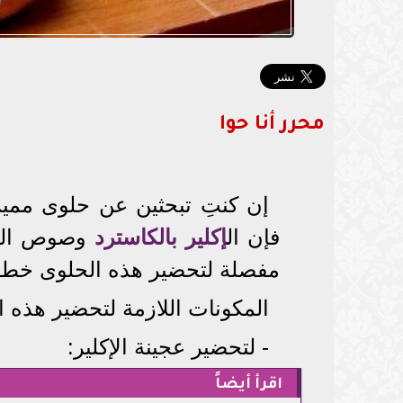
محرر أنا حوا
إن كنتِ تبحثين عن حلوى مميز
فإن ال
إكلير بالكاسترد
وصوص الشو
مفصلة لتحضير هذه الحلوى خطو
المكونات اللازمة لتحضير هذه ال
- لتحضير عجينة الإكلير:
اقرأ أيضاً