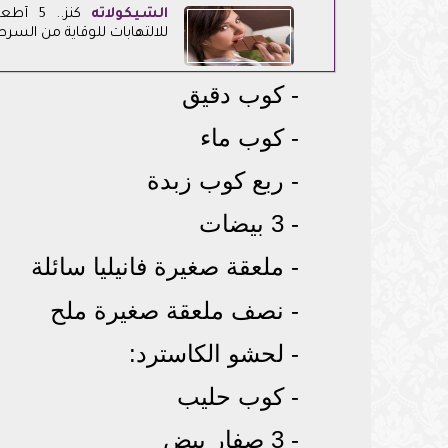
الشيكولاته
كنز.. 5
للالتهابات للوقاية من السرط
- كوب دقيق
- كوب ماء
- ربع كوب زبدة
- 3 بيضات
- ملعقة صغيرة فانيليا سائلة
- نصف ملعقة صغيرة ملح
- لحشو الكاسترد:
- كوب حليب
- 3 صفار بيض