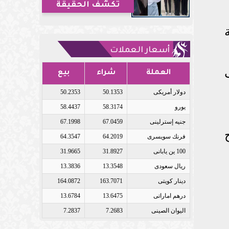
تكشف الحقيقة
أسعار العملات
العملة
شراء
بيع
دولار أمريكى
50.1353
50.2353
يورو
58.3174
58.4437
جنيه إسترلينى
67.0459
67.1998
فرنك سويسرى
64.2019
64.3547
100 ين يابانى
31.8927
31.9665
ريال سعودى
13.3548
13.3836
دينار كويتى
163.7071
164.0872
درهم اماراتى
13.6475
13.6784
اليوان الصينى
7.2683
7.2837