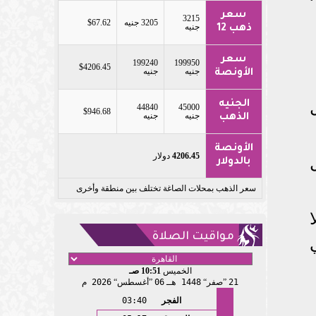
سعر
3215
3205 جنيه
$67.62
جنيه
ذهب 12
سعر
199240
199950
$4206.45
جنيه
جنيه
الأونصة
الجنيه
44840
45000
$946.68
جنيه
جنيه
الذهب
الأونصة
4206.45
دولار
بالدولار
سعر الذهب بمحلات الصاغة تختلف بين منطقة وأخرى
مواقيت الصلاة
الخميس
10:51 صـ
21
صفر
1448 هـ
06
أغسطس
2026 م
الفجر
03:40