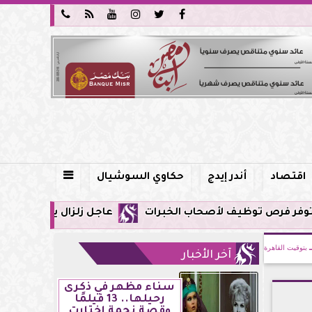






اقتصاد
أندر إيدج
حكاوي السوشيال

عاجل زلزال يشعر به سكان مصر فجر اليوم الإثنين 3 أغسطس 2026 وتر
بتوقيت القاهرة
آخر الأخبار
سناء مظهر في ذكرى
رحيلها.. 13 فيلمًا
وقصة نجمة اختارت