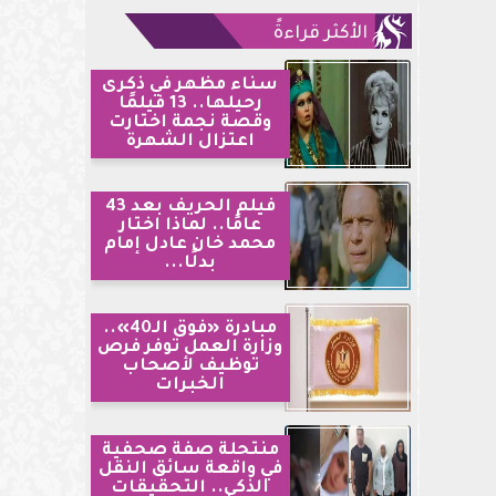
الأكثر قراءةً
سناء مظهر في ذكرى
رحيلها.. 13 فيلمًا
وقصة نجمة اختارت
اعتزال الشهرة
فيلم الحريف بعد 43
عامًا.. لماذا اختار
محمد خان عادل إمام
بدلًا...
مبادرة «فوق الـ40»..
وزارة العمل توفر فرص
توظيف لأصحاب
الخبرات
منتحلة صفة صحفية
في واقعة سائق النقل
الذكي.. التحقيقات