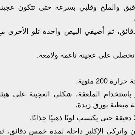
قيق والملح وقلبي بسرعة حتى تتكون عجينة
تركي العجينة تبرد لمدة 5 دقائق، ثم أضيفي البيض واحدة تلو الأخرى م
 تحصلي على عجينة ناعمة ولامعة.
200 مئوية.
باستخدام الملعقة، شكلي العجينة على هيئة
 مبطنة بورق زبدة.
رن واتركي الإكلير داخله لمدة خمس دقائق، ثم