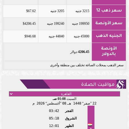
سعر ذهب 12
3215 جنيه
3205 جنيه
$67.62
سعر الأونصة
199950 جنيه
199240 جنيه
$4206.45
الجنيه الذهب
45000 جنيه
44840 جنيه
$946.68
الأونصة
4206.45
دولار
بالدولار
سعر الذهب بمحلات الصاغة تختلف بين منطقة وأخرى
مواقيت الصلاة
السبت
01:08 صـ
22
صفر
1448 هـ
08
أغسطس
2026 م
الفجر
03:42
الشروق
05:18
الظهر
12:01