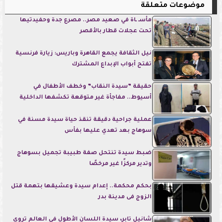
موضوعات متعلقة
مأسـ ـاة في صعيد مصر.. مصرع جدة وحفيدتيها
تحت عجلات قطار بالأقصر
نيل الثقافة يجمع القاهرة وباريس: زيارة فرنسية
تفتح أبواب الإبداع المشترك
حقيقة ”سيدة النقاب” وخطف الأطفال في
أسيوط.. مفاجأة غير متوقعة تكشفها الداخلية
عملية جراحية دقيقة تنقذ حياة سيدة مسنة في
سوهاج بعد تعدي عليها بفأس
ضبط سيدة تنتحل صفة طبيبة تجميل بسوهاج
وتدير مركزًا غير مرخصًا
بحكم محكمة.. إعدام سيدة وعشيقها بتهمة قتل
الزوج فى مدينة بدر
شانيل تابر، سيدة اللسان الأطول في العالم تروي