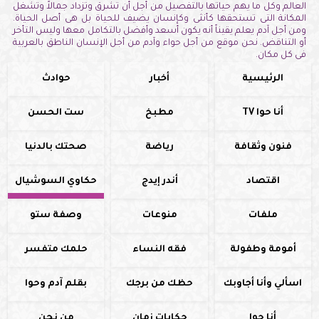
العالم وكل ما يهم حياتها بالتفصيل من أجل أن تشرق وتزداد جمالاً وتشغل
المكانة التى تستحقها كأنثى وكإنسان يضيف للحياة بل هى أصل الحياة.
ومن أجل آدم يعلم يقيناً أنه يكون أسعد وأفضل بالتكامل معها وليس التأخر
أو التناقض. نحن موقع من أجل حواء وآدم من أجل الإنسان الناطق بالعربية
فى كل مكان.
الرئيسية
أخبار
حوادث
أنا حوا TV
مطبخ
ست الحسن
فنون وثقافة
رياضة
صحتك بالدنيا
اقتصاد
أندر إيدج
حكاوي السوشيال
ملفات
منوعات
وصفة ستو
أمومة وطفولة
فقه النساء
حلمك متفسر
اسألي وأنا أجاوبك
حظك من برجك
بقلم آدم وحوا
أنا حوا
حكايات زمان
من نحن