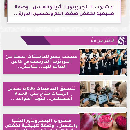
مشروب البنجر وبذور الشيا والعسل.. وصفة
طبيعية لخفض ضغط الدم وتحسين الدورة...
الأكثر قراءةً
منتخب مصر للناشئات يبحث عن
البرونزية التاريخية في كأس
العالم لليد.. منافس...
تنسيق الجامعات 2026: تعديل
الرغبات متاح حتى الأحد 9
أغسطس.. اعرف القواعد...
مشروب البنجر وبذور الشيا
والعسل.. وصفة طبيعية لخفض