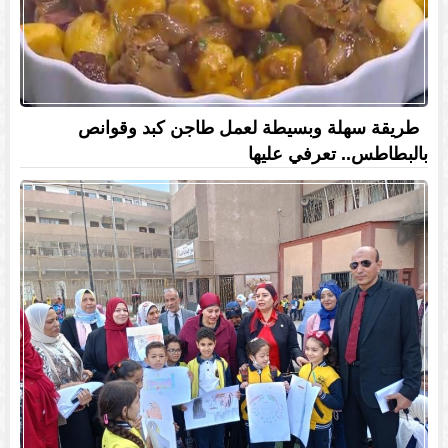
طريقة سهلة وبسيطة لعمل طاجن كبد وقوانص
بالبطاطس.. تعرفي عليها