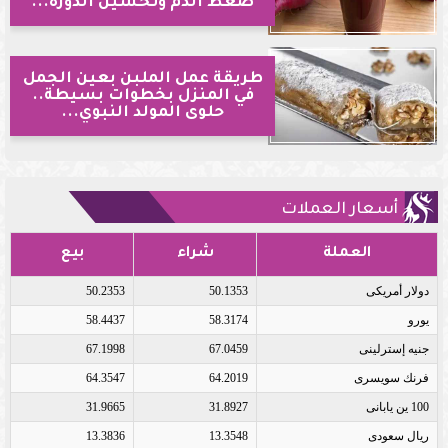
ضغط الدم وتحسين الدورة...
طريقة عمل الملبن بعين الجمل
في المنزل بخطوات بسيطة..
حلوى المولد النبوي...
أسعار العملات
العملة
شراء
بيع
دولار أمريكى
50.1353
50.2353
يورو
58.3174
58.4437
جنيه إسترلينى
67.0459
67.1998
فرنك سويسرى
64.2019
64.3547
100 ين يابانى
31.8927
31.9665
ريال سعودى
13.3548
13.3836