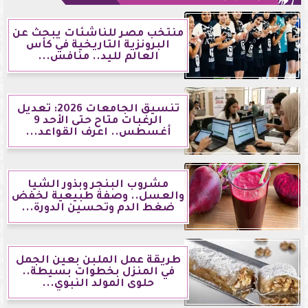
منتخب مصر للناشئات يبحث عن
البرونزية التاريخية في كأس
العالم لليد.. منافس...
تنسيق الجامعات 2026: تعديل
الرغبات متاح حتى الأحد 9
أغسطس.. اعرف القواعد...
مشروب البنجر وبذور الشيا
والعسل.. وصفة طبيعية لخفض
ضغط الدم وتحسين الدورة...
طريقة عمل الملبن بعين الجمل
في المنزل بخطوات بسيطة..
حلوى المولد النبوي...