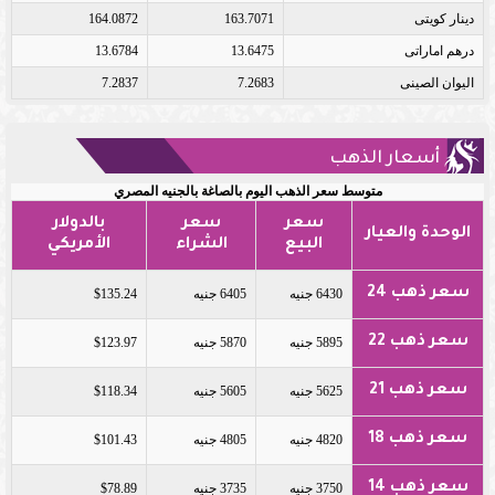
دينار كويتى
163.7071
164.0872
درهم اماراتى
13.6475
13.6784
اليوان الصينى
7.2683
7.2837
أسعار الذهب
متوسط سعر الذهب اليوم بالصاغة بالجنيه المصري
سعر
سعر
بالدولار
الوحدة والعيار
البيع
الشراء
الأمريكي
سعر ذهب 24
6430 جنيه
6405 جنيه
$135.24
سعر ذهب 22
5895 جنيه
5870 جنيه
$123.97
سعر ذهب 21
5625 جنيه
5605 جنيه
$118.34
سعر ذهب 18
4820 جنيه
4805 جنيه
$101.43
سعر ذهب 14
3750 جنيه
3735 جنيه
$78.89