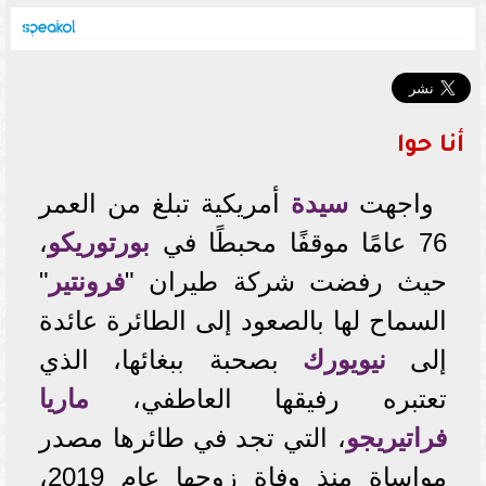
أنا حوا
واجهت
سيدة
أمريكية تبلغ من العمر
76 عامًا موقفًا محبطًا في
بورتوريكو
،
حيث رفضت شركة طيران "
فرونتير
"
السماح لها بالصعود إلى الطائرة عائدة
إلى
نيويورك
بصحبة ببغائها، الذي
تعتبره رفيقها العاطفي،
ماريا
فراتيريجو
، التي تجد في طائرها مصدر
مواساة منذ وفاة زوجها عام 2019،