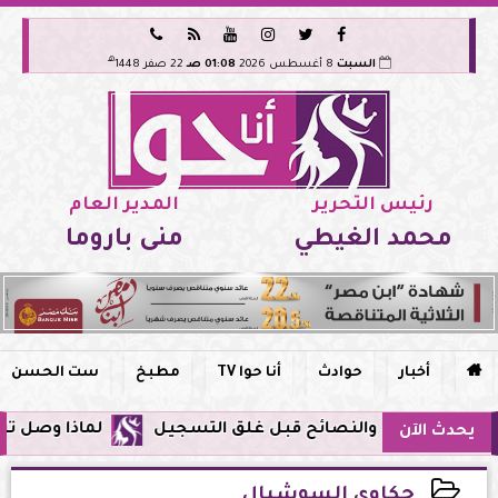






هـ
السبت
8 أغسطس 2026
01:08 صـ
22 صفر 1448
رئيس التحرير
المدير العام
محمد الغيطي
منى باروما

أخبار
حوادث
أنا حوا TV
مطبخ
ست الحسن
لماذا وصل تنبيه زلزال جوجل في مصر 
يحدث الآن
حكاوي السوشيال