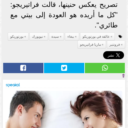
تصريح يعكس حنينها، قالت فراتيريجو:
"كل ما أريده هو العودة إلى بيتي مع
طائري".
عالقة في بورتوريكو
ببغاء
سيدة
نيويورك
بورتوريكو
فرونتير
ماريا فراتيريجو
⇧