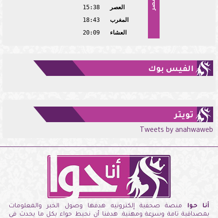
مصر
العصر
15:38
المغرب
18:43
العشاء
20:09
الفيس بوك
تويتر
Tweets by anahwaweb
أنا حوا
منصة صحفية إلكترونيه هدفها وصول الخبر والمعلومات
بمصداقية تامة وسرعة ومهنية. هدفنا أن نحيط حواء بكل ما يحدث فى