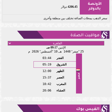
الأونصة
4206.45
دولار
بالدولار
سعر الذهب بمحلات الصاغة تختلف بين منطقة وأخرى
مواقيت الصلاة
الإثنين
09:17 صـ
25
صفر
1448 هـ
10
أغسطس
2026 م
الفجر
03:44
الشروق
05:19
الظهر
12:00
مصر
العصر
15:37
المغرب
18:42
العشاء
20:06
الفيس بوك