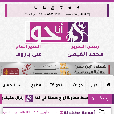






هـ
الإثنين
10 أغسطس 2026
09:17 صـ
25 صفر 1448
رئيس التحرير
المدير العام
محمد الغيطي
منى باروما

أخبار
حوادث
أنا حوا TV
مطبخ
ست الحسن
مة يحبط محاولة زواج طفلة في قنا
زلزال عنيف بقوة 7 درجات يضرب سواحل الفلبين وحزام النار يهتز من جديد
يحدث الآن
السبت، 5 أبريل 2025
02:09 مـ
بتوقيت القاهرة
أمومة وطفولة