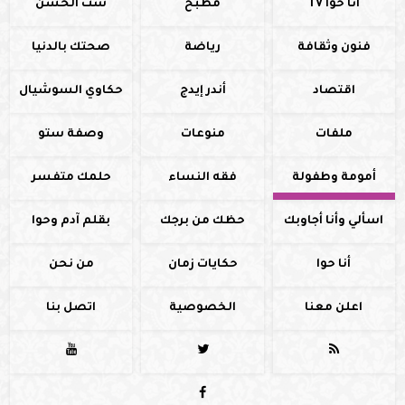
أنا حوا TV
مطبخ
ست الحسن
فنون وثقافة
رياضة
صحتك بالدنيا
اقتصاد
أندر إيدج
حكاوي السوشيال
ملفات
منوعات
وصفة ستو
أمومة وطفولة
فقه النساء
حلمك متفسر
اسألي وأنا أجاوبك
حظك من برجك
بقلم آدم وحوا
أنا حوا
حكايات زمان
من نحن
اعلن معنا
الخصوصية
اتصل بنا



