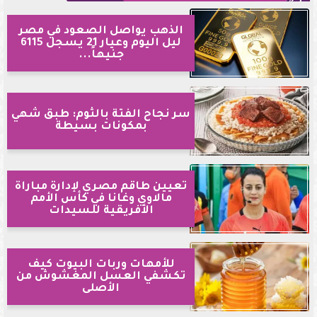
الذهب يواصل الصعود في مصر
ليل اليوم وعيار 21 يسجل 6115
جنيهاً...
سر نجاح الفتة بالثوم: طبق شهي
بمكونات بسيطة
تعيين طاقم مصري لإدارة مباراة
مالاوي وغانا في كأس الأمم
الأفريقية للسيدات
للأمهات وربات البيوت كيف
تكشفي العسل المغشوش من
الأصلى