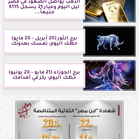
الذهب يواصل الصعود في مصر
ليل اليوم وعيار 21 يسجل 6115
جنيهاً...
برج الثور (20 أبريل - 20 مايو)
حظك اليوم: تمسك بهدوئك
برج الجوزاء (21 مايو - 20 يونيو)
حظك اليوم: ركز في أهدافك