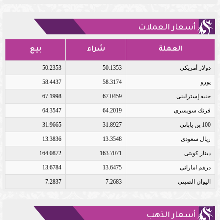
أسعار العملات
العملة
شراء
بيع
دولار أمريكى
50.1353
50.2353
يورو
58.3174
58.4437
جنيه إسترلينى
67.0459
67.1998
فرنك سويسرى
64.2019
64.3547
100 ين يابانى
31.8927
31.9665
ريال سعودى
13.3548
13.3836
دينار كويتى
163.7071
164.0872
درهم اماراتى
13.6475
13.6784
اليوان الصينى
7.2683
7.2837
أسعار الذهب