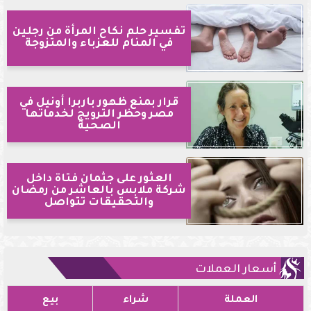
تفسير حلم نكاح المرأة من رجلين
في المنام للعزباء والمتزوجة
قرار بمنع ظهور باربرا أونيل في
مصر وحظر الترويج لخدماتها
الصحية
العثور على جثمان فتاة داخل
شركة ملابس بالعاشر من رمضان
والتحقيقات تتواصل
أسعار العملات
العملة
شراء
بيع