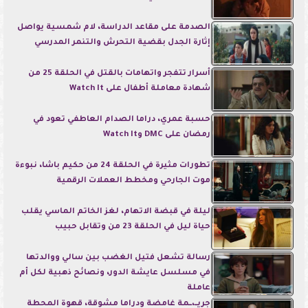
الصدمة على مقاعد الدراسة، لام شمسية يواصل
إثارة الجدل بقضية التحرش والتنمر المدرسي
أسرار تتفجر واتهامات بالقتل في الحلقة 25 من
شهادة معاملة أطفال على Watch It
حسبة عمري، دراما الصدام العاطفي تعود في
رمضان على DMC وWatch It
تطورات مثيرة في الحلقة 24 من حكيم باشا، نبوءة
موت الجارحي ومخطط العملات الرقمية
ليلة في قبضة الاتهام، لغز الخاتم الماسي يقلب
حياة ليل في الحلقة 23 من وتقابل حبيب
رسالة تشعل فتيل الغضب بين سالي ووالدتها
في مسلسل عايشة الدور، ونصائح ذهبية لكل أم
عاملة
جريــ،ــمة غامضة ودراما مشوقة، قهوة المحطة