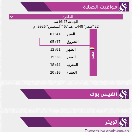
مواقيت الصلاة
الجمعة
06:27 صـ
22
صفر
1448 هـ
07
أغسطس
2026 م
الفجر
03:41
الشروق
05:17
الظهر
12:01
مصر
العصر
15:38
المغرب
18:44
العشاء
20:10
الفيس بوك
تويتر
Tweets by anahwaweb