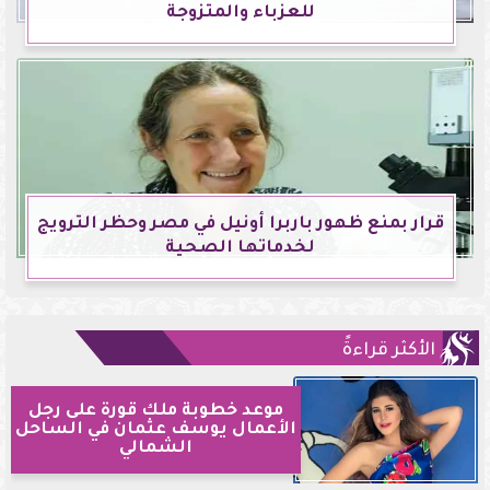
للعزباء والمتزوجة
قرار بمنع ظهور باربرا أونيل في مصر وحظر الترويج
لخدماتها الصحية
الأكثر قراءةً
موعد خطوبة ملك قورة على رجل
الأعمال يوسف عثمان في الساحل
الشمالي