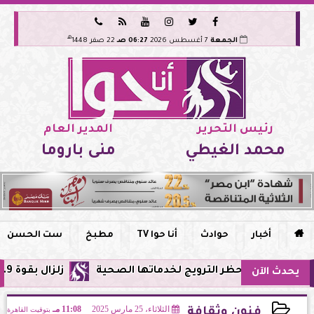






هـ
الجمعة
7 أغسطس 2026
06:27 صـ
22 صفر 1448
رئيس التحرير
المدير العام
محمد الغيطي
منى باروما

أخبار
حوادث
أنا حوا TV
مطبخ
ست الحسن
مصر وحظر الترويج لخدماتها الصحية
زلزال بقوة 5.9 ريختر يشعر به سكان القاهرة وعدة محافظات.. مركزه شرق البحر المتوسط
يحدث الآن
الثلاثاء، 25 مارس 2025
11:08 مـ
بتوقيت القاهرة
فنون وثقافة