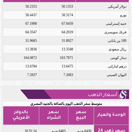
دولار أمريكى
50.1353
50.2353
يورو
58.3174
58.4437
جنيه إسترلينى
67.0459
67.1998
فرنك سويسرى
64.2019
64.3547
100 ين يابانى
31.8927
31.9665
ريال سعودى
13.3548
13.3836
دينار كويتى
163.7071
164.0872
درهم اماراتى
13.6475
13.6784
اليوان الصينى
7.2683
7.2837
أسعار الذهب
متوسط سعر الذهب اليوم بالصاغة بالجنيه المصري
سعر
سعر
بالدولار
الوحدة والعيار
البيع
الشراء
الأمريكي
سعر ذهب 24
6430 جنيه
6405 جنيه
$135.24