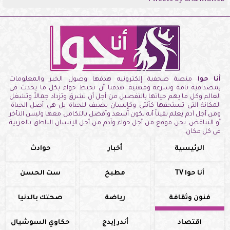
أنا حوا
منصة صحفية إلكترونيه هدفها وصول الخبر والمعلومات
بمصداقية تامة وسرعة ومهنية. هدفنا أن نحيط حواء بكل ما يحدث فى
العالم وكل ما يهم حياتها بالتفصيل من أجل أن تشرق وتزداد جمالاً وتشغل
المكانة التى تستحقها كأنثى وكإنسان يضيف للحياة بل هى أصل الحياة.
ومن أجل آدم يعلم يقيناً أنه يكون أسعد وأفضل بالتكامل معها وليس التأخر
أو التناقض. نحن موقع من أجل حواء وآدم من أجل الإنسان الناطق بالعربية
فى كل مكان.
الرئيسية
أخبار
حوادث
أنا حوا TV
مطبخ
ست الحسن
فنون وثقافة
رياضة
صحتك بالدنيا
اقتصاد
أندر إيدج
حكاوي السوشيال