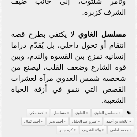
وتامر شلتوت، إلى جانب ضيف
الشرف كزبرة.
مسلسل الغاوي
لا يكتفي بطرح قصة
انتقام أو تحول داخلي، بل يُقدّم دراما
إنسانية تمزج بين القسوة والندم، وبين
قوة الشارع وضعف القلب، ليصنع من
شخصية شمس العدوي مرآة لعشرات
القصص التي تنمو في أزقة الحياة
الشعبية.
مسلسل الغاوي
الغاوي
مسلسل
أحمد مكي
عائشة بن أحمد
عمرو عبد الجليل
أحمد بدير
أحمد كمال
محمد لطفي
ولاء الشريف
كرم جابر