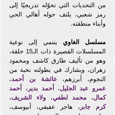
من التحديات التي تحوّله تدريجيًا إلى
رمز شعبي، يلتف حوله أهالي الحي
وأبناء منطقته.
مسلسل الغاوي
ينتمي إلى نوعية
المسلسلات القصيرة ذات الـ15 حلقة،
وهو من تأليف طارق كاشف ومحمود
زهران، ويشارك في بطولته نخبة من
النجوم، أبرزهم،
عائشة بن أحمد
،
عمرو عبد الجليل
،
أحمد بدير
،
أحمد
كمال
،
محمد لطفي
،
ولاء الشريف
،
كرم جابر
، هاجر عفيفي، أبيوسف،