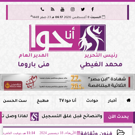






هـ
السبت
8 أغسطس 2026
06:17 مـ
23 صفر 1448
رئيس التحرير
المدير العام
محمد الغيطي
منى باروما

أخبار
حوادث
أنا حوا TV
مطبخ
ست الحسن
لماذا وصل تنبيه زلزال جوجل في 
يحدث الآن
الأربعاء، 18 ديسمبر 2024
11:14 مـ
بتوقيت القاهرة
فنون وثقافة