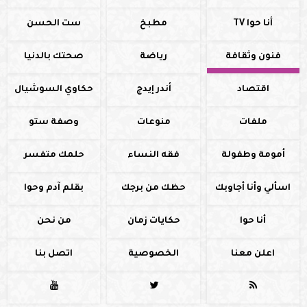
أنا حوا TV
مطبخ
ست الحسن
فنون وثقافة
رياضة
صحتك بالدنيا
اقتصاد
أندر إيدج
حكاوي السوشيال
ملفات
منوعات
وصفة ستو
أمومة وطفولة
فقه النساء
حلمك متفسر
اسألي وأنا أجاوبك
حظك من برجك
بقلم آدم وحوا
أنا حوا
حكايات زمان
من نحن
اعلن معنا
الخصوصية
اتصل بنا


