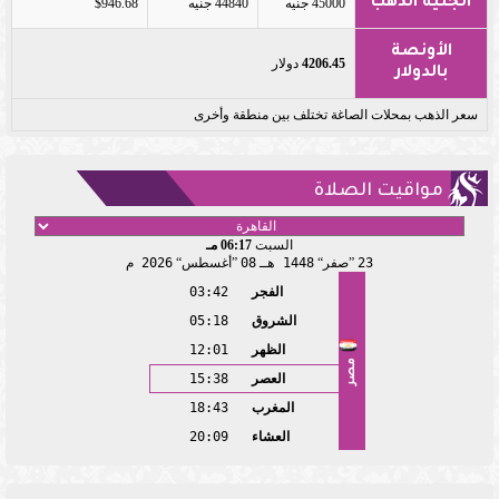
الجنيه الذهب
45000 جنيه
44840 جنيه
$946.68
الأونصة
4206.45
دولار
بالدولار
سعر الذهب بمحلات الصاغة تختلف بين منطقة وأخرى
مواقيت الصلاة
السبت
06:17 مـ
23
صفر
1448 هـ
08
أغسطس
2026 م
الفجر
03:42
الشروق
05:18
الظهر
12:01
مصر
العصر
15:38
المغرب
18:43
العشاء
20:09