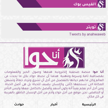
الفيس بوك
تويتر
Tweets by anahwaweb
أنا حوا
منصة صحفية إلكترونيه هدفها وصول الخبر والمعلومات
بمصداقية تامة وسرعة ومهنية. هدفنا أن نحيط حواء بكل ما يحدث فى
العالم وكل ما يهم حياتها بالتفصيل من أجل أن تشرق وتزداد جمالاً وتشغل
المكانة التى تستحقها كأنثى وكإنسان يضيف للحياة بل هى أصل الحياة.
ومن أجل آدم يعلم يقيناً أنه يكون أسعد وأفضل بالتكامل معها وليس التأخر
أو التناقض. نحن موقع من أجل حواء وآدم من أجل الإنسان الناطق بالعربية
فى كل مكان.
الرئيسية
أخبار
حوادث