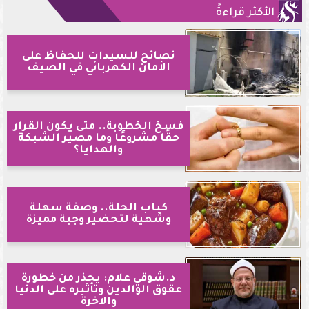
الأكثر قراءةً
نصائح للسيدات للحفاظ على
الأمان الكهربائي في الصيف
فسخ الخطوبة.. متى يكون القرار
حقًا مشروعًا وما مصير الشبكة
والهدايا؟
كباب الحلة.. وصفة سهلة
وشهية لتحضير وجبة مميزة
د.شوقي علام: يحذر من خطورة
عقوق الوالدين وتأثيره على الدنيا
والآخرة