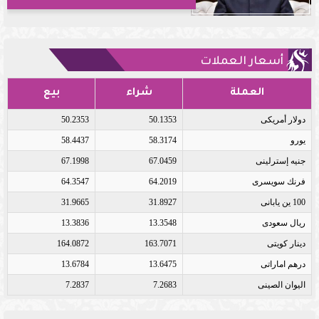
أسعار العملات
العملة
شراء
بيع
دولار أمريكى
50.1353
50.2353
يورو
58.3174
58.4437
جنيه إسترلينى
67.0459
67.1998
فرنك سويسرى
64.2019
64.3547
100 ين يابانى
31.8927
31.9665
ريال سعودى
13.3548
13.3836
دينار كويتى
163.7071
164.0872
درهم اماراتى
13.6475
13.6784
اليوان الصينى
7.2683
7.2837