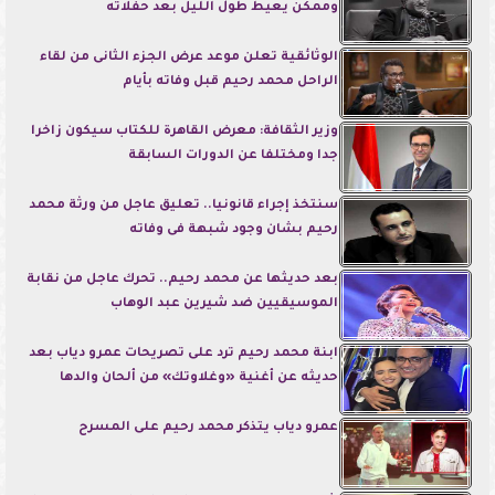
وممكن يعيط طول الليل بعد حفلاته
الوثائقية تعلن موعد عرض الجزء الثانى من لقاء
الراحل محمد رحيم قبل وفاته بأيام
وزير الثقافة: معرض القاهرة للكتاب سيكون زاخرا
جدا ومختلفا عن الدورات السابقة
سنتخذ إجراء قانونيا.. تعليق عاجل من ورثة محمد
رحيم بشان وجود شبهة فى وفاته
بعد حديثها عن محمد رحيم.. تحرك عاجل من نقابة
الموسيقيين ضد شيرين عبد الوهاب
ابنة محمد رحيم ترد على تصريحات عمرو دياب بعد
حديثه عن أغنية «وغلاوتك» من ألحان والدها
عمرو دياب يتذكر محمد رحيم على المسرح