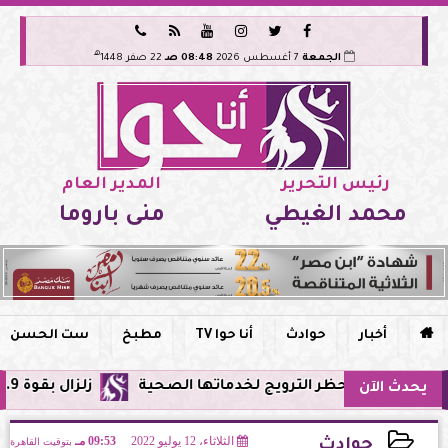






هـ
الجمعة
7 أغسطس 2026
08:48 صـ
22 صفر 1448
رئيس التحرير
المدير العام
محمد الغيطي
منى باروما

أخبار
حوادث
أنا حوا TV
مطبخ
ست الحسن
حظر الترويج لخدماتها الصحية
زلزال بقوة 5.9 ريختر يشعر به سكان القاهرة وعدة محافظات.. مركزه شرق البحر المتوسط
يحدث الآن
الثلاثاء، 12 يوليو 2022
09:53 مـ
بتوقيت القاهرة
حوادث