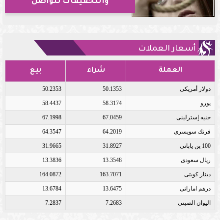
والتحقيقات تتواصل
أسعار العملات
العملة
شراء
بيع
دولار أمريكى
50.1353
50.2353
يورو
58.3174
58.4437
جنيه إسترلينى
67.0459
67.1998
فرنك سويسرى
64.2019
64.3547
100 ين يابانى
31.8927
31.9665
ريال سعودى
13.3548
13.3836
دينار كويتى
163.7071
164.0872
درهم اماراتى
13.6475
13.6784
اليوان الصينى
7.2683
7.2837