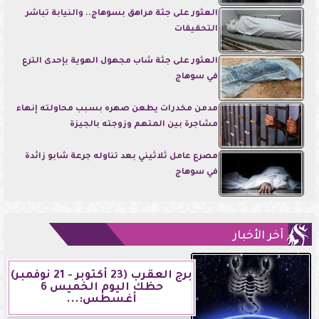
العثور على جثة مراهق بسوهاج.. والنيابة تباشر
التحقيقات
العثور على جثة شاب مجهول الهوية بإحدى الترع
في سوهاج
مدمن مخدرات يطعن صهره بسبب محاولته إنهاء
مشاجرة بين المتهم وزوجته بالجيزة
مصرع عامل ثلاثيني بعد تناوله جرعة شابو زائدة
في سوهاج
آخر الأخبار
برج العقرب (23 أكتوبر - 21 نوفمبر)
حظك اليوم الخميس 6
أغسطس:...