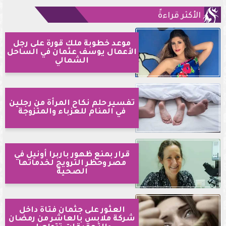
الأكثر قراءةً
موعد خطوبة ملك قورة على رجل
الأعمال يوسف عثمان في الساحل
الشمالي
تفسير حلم نكاح المرأة من رجلين
في المنام للعزباء والمتزوجة
قرار بمنع ظهور باربرا أونيل في
مصر وحظر الترويج لخدماتها
الصحية
العثور على جثمان فتاة داخل
شركة ملابس بالعاشر من رمضان