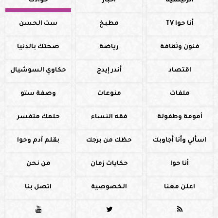
الرئيسية
أخبار
حوادث
أنا حوا TV
مطبخ
ست الحسن
فنون وثقافة
رياضة
صحتك بالدنيا
اقتصاد
أندر إيدج
حكاوي السوشيال
ملفات
منوعات
وصفة ستو
أمومة وطفولة
فقه النساء
حلمك متفسر
اسألي وأنا أجاوبك
حظك من برجك
بقلم آدم وحوا
أنا حوا
حكايات زمان
من نحن
اعلن معنا
الخصوصية
اتصل بنا


