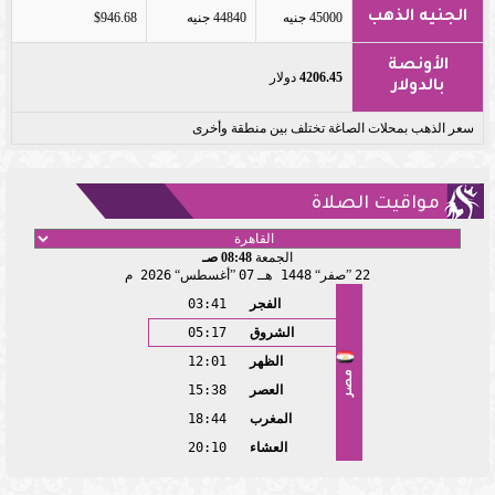
الجنيه الذهب
45000 جنيه
44840 جنيه
$946.68
الأونصة
4206.45
دولار
بالدولار
سعر الذهب بمحلات الصاغة تختلف بين منطقة وأخرى
مواقيت الصلاة
الجمعة
08:48 صـ
22
صفر
1448 هـ
07
أغسطس
2026 م
الفجر
03:41
الشروق
05:17
الظهر
12:01
مصر
العصر
15:38
المغرب
18:44
العشاء
20:10