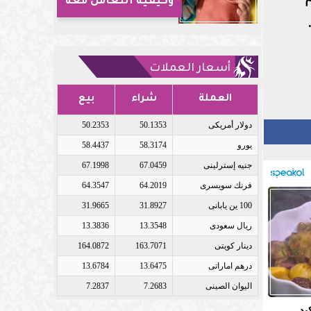
وكيفية التعامل معه
أسعار العملات
العملة
شراء
بيع
دولار أمريكى
50.1353
50.2353
يورو
58.3174
58.4437
جنيه إسترلينى
67.0459
67.1998
فرنك سويسرى
64.2019
64.3547
100 ين يابانى
31.8927
31.9665
ريال سعودى
13.3548
13.3836
دينار كويتى
163.7071
164.0872
درهم اماراتى
13.6475
13.6784
اليوان الصينى
7.2683
7.2837
بد