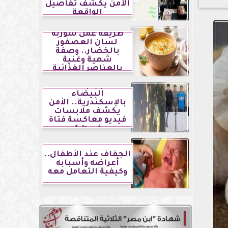
الأمن يكشف تفاصيل
الواقعة
طريقة عمل شوربة
لسان العصفور
بالخضار.. وصفة
شهية وغنية
بالعناصر الغذائية
مشاجرة بالأسلحة
البيضاء
بالإسكندرية.. الأمن
يكشف ملابسات
فيديو معاكسة فتاة
ويضبط 4...
الجفاف عند الأطفال..
أعراضه وأسبابه
وكيفية التعامل معه