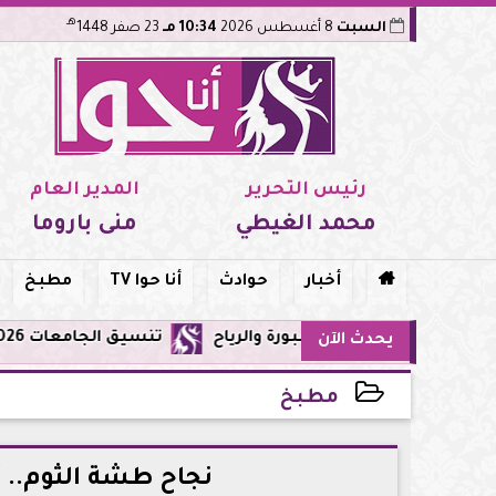
هـ
السبت
8 أغسطس 2026
10:34 مـ
23 صفر 1448
رئيس التحرير
المدير العام
محمد الغيطي
منى باروما

أخبار
حوادث
أنا حوا TV
مطبخ
تنسيق الجامعات 2026: تعديل الرغبات متاح حتى الأحد 9 أغسطس.. اعرف القواعد والمواعيد والنصائح قبل غلق التسجيل
يحدث الآن
مطبخ
2026-07-07 15:18:20
نجاح طشة الثوم.. 