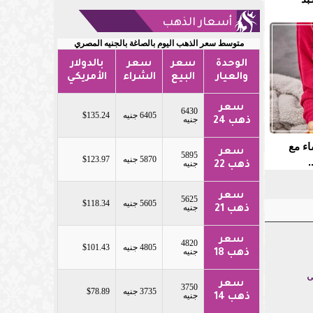
أسعار الذهب
متوسط سعر الذهب اليوم بالصاغة بالجنيه المصري
الوحدة
سعر
سعر
بالدولار
والعيار
البيع
الشراء
الأمريكي
سعر
6430
6405 جنيه
$135.24
جنيه
ذهب 24
اء مع
سعر
5895
5870 جنيه
$123.97
.
جنيه
ذهب 22
سعر
5625
5605 جنيه
$118.34
جنيه
ذهب 21
سعر
4820
4805 جنيه
$101.43
جنيه
ذهب 18
ى
سعر
3750
3735 جنيه
$78.89
جنيه
ذهب 14