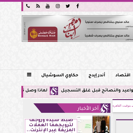






اقتصاد
أندر إيدج
حكاوي السوشيال

لماذا وصل تنبيه زلزال جوجل في مصر اليوم لأول مرة؟.. كل
بتوقيت القاهرة
آخر الأخبار
ضبط سيدة وزوجها
لترويجهما العملات
المزيفة عبر الإنترنت..