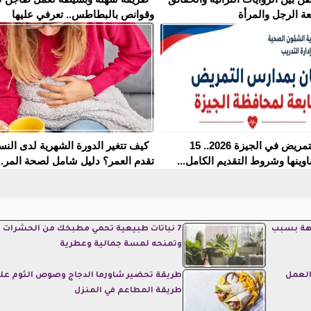
عة الرجل والمرأة
وقوانص بالبطاطس.. تعرفي عليها
مدارس التمريض في الجيزة 2026.. 15
كيف تتغير الدورة الشهرية لدى النس
وينها وشروط التقديم الكامل...
تقدم العمر؟ دليل شامل لصحة المر..
يهة بسبب
7 نباتات طبيعية تحمي مطبخك من الحشرات
وتمنحه لمسة جمالية وعطرية
العمل
طريقة تحضير شاورما الدجاج وصوص الثوم عل
طريقة المطاعم في المنزل