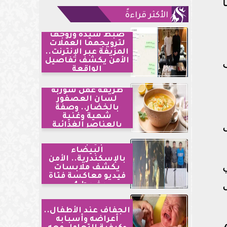
الأكثر قراءةً
ضبط سيدة وزوجها
لترويجهما العملات
المزيفة عبر الإنترنت..
الأمن يكشف تفاصيل
الواقعة
طريقة عمل شوربة
لسان العصفور
بالخضار.. وصفة
شهية وغنية
بالعناصر الغذائية
مشاجرة بالأسلحة
البيضاء
بالإسكندرية.. الأمن
يكشف ملابسات
فيديو معاكسة فتاة
ويضبط 4...
الجفاف عند الأطفال..
أعراضه وأسبابه