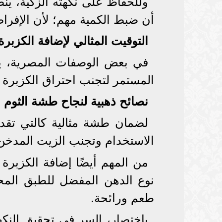
وللحفاظ على نكهته الزكية، ين
أن ضبط الكمية مهم؛ لأن الإفرا
التوقيت المثالي لإضافة الكزبرة
في بعض الوصفات المصرية، يفض
المستمر لتجنب احتراق الكزبرة و
نصائح ذهبية لنجاح طشة الثوم
لضمان طشة مثالية كالتي تقد
الاستخدام وتجنب الزيت المدخن 
من المهم أيضًا إضافة الكزبرة 
نوع الدهن المفضل للطبق المح
طعم ورائحة.
باختصار، السر في تحقيق النكه