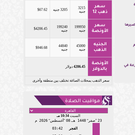
سعر
3215
3205 جنيه
$67.62
جنيه
ذهب 12
ضيرها
سعر
199240
199950
$4206.45
جنيه
جنيه
الأونصة
الجنيه
م
44840
45000
$946.68
جنيه
جنيه
الذهب
الأونصة
عة في
4206.45
دولار
بالدولار
سعر الذهب بمحلات الصاغة تختلف بين منطقة وأخرى
مواقيت الصلاة
السبت
10:34 مـ
23
صفر
1448 هـ
08
أغسطس
2026 م
الفجر
03:42