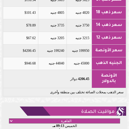
سعر ذهب 21
5625 جنيه
5605 جنيه
$118.34
سعر ذهب 18
4820 جنيه
4805 جنيه
$101.43
سعر ذهب 14
3750 جنيه
3735 جنيه
$78.89
سعر ذهب 12
3215 جنيه
3205 جنيه
$67.62
سعر الأونصة
199950 جنيه
199240 جنيه
$4206.45
الجنيه الذهب
45000 جنيه
44840 جنيه
$946.68
الأونصة
4206.45
دولار
بالدولار
سعر الذهب بمحلات الصاغة تختلف بين منطقة وأخرى
مواقيت الصلاة
الخميس
09:13 مـ