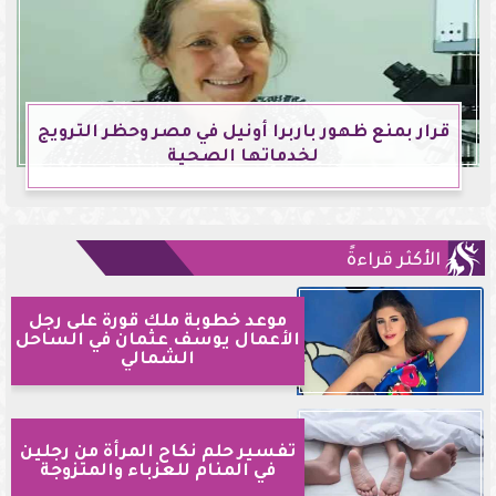
قرار بمنع ظهور باربرا أونيل في مصر وحظر الترويج
لخدماتها الصحية
الأكثر قراءةً
موعد خطوبة ملك قورة على رجل
الأعمال يوسف عثمان في الساحل
الشمالي
تفسير حلم نكاح المرأة من رجلين
في المنام للعزباء والمتزوجة