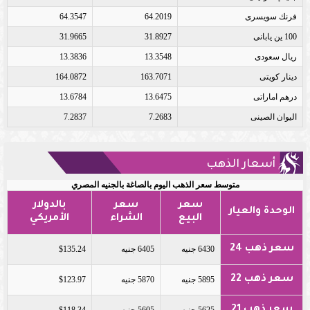
فرنك سويسرى
64.2019
64.3547
100 ين يابانى
31.8927
31.9665
ريال سعودى
13.3548
13.3836
دينار كويتى
163.7071
164.0872
درهم اماراتى
13.6475
13.6784
اليوان الصينى
7.2683
7.2837
أسعار الذهب
متوسط سعر الذهب اليوم بالصاغة بالجنيه المصري
سعر
سعر
بالدولار
الوحدة والعيار
البيع
الشراء
الأمريكي
سعر ذهب 24
6430 جنيه
6405 جنيه
$135.24
سعر ذهب 22
5895 جنيه
5870 جنيه
$123.97