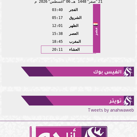
21
صفر
1448 هـ
06
أغسطس
2026 م
الفجر
03:40
الشروق
05:17
الظهر
12:01
مصر
العصر
15:38
المغرب
18:45
العشاء
20:11
الفيس بوك
تويتر
Tweets by anahwaweb