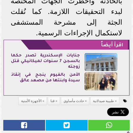
بالحادثة وأخطرت الجهات المختصة
لبدء التحقيقات اللازمة. كما نُقلت
الجثة إلى مشرحة المستشفى
لاستكمال الإجراءات الرسمية.
اقرأ أيضاً
جنايات الإسكندرية تصدر حكماً
بالسجن 7 سنوات لميكانيكي قتل
زوجته
الأمن بالفيوم ينجح في إنقاذ
سيدة وابنتها من مصعد عالق
طبيبة صيدلانية
حادث مأساوي
قنا
الأجهزة الأمنية