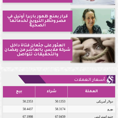
قرار بمنع ظهور باربرا أونيل في
مصر وحظر الترويج لخدماتها
الصحية
العثور على جثمان فتاة داخل
شركة ملابس بالعاشر من رمضان
والتحقيقات تتواصل
أسعار العملات
العملة
شراء
بيع
دولار أمريكى
50.1353
50.2353
يورو
58.3174
58.4437
جنيه إسترلينى
67.0459
67.1998