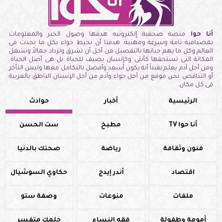
أنا حوا
منصة صحفية إلكترونيه هدفها وصول الخبر والمعلومات
بمصداقية تامة وسرعة ومهنية. هدفنا أن نحيط حواء بكل ما يحدث فى
العالم وكل ما يهم حياتها بالتفصيل من أجل أن تشرق وتزداد جمالاً وتشغل
المكانة التى تستحقها كأنثى وكإنسان يضيف للحياة بل هى أصل الحياة.
ومن أجل آدم يعلم يقيناً أنه يكون أسعد وأفضل بالتكامل معها وليس التأخر
أو التناقض. نحن موقع من أجل حواء وآدم من أجل الإنسان الناطق بالعربية
فى كل مكان.
الرئيسية
أخبار
حوادث
أنا حوا TV
مطبخ
ست الحسن
فنون وثقافة
رياضة
صحتك بالدنيا
اقتصاد
أندر إيدج
حكاوي السوشيال
ملفات
منوعات
وصفة ستو
أمومة وطفولة
فقه النساء
حلمك متفسر