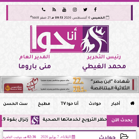






هـ
الخميس
6 أغسطس 2026
09:13 مـ
21 صفر 1448
رئيس التحرير
المدير العام
محمد الغيطي
منى باروما

أخبار
حوادث
أنا حوا TV
مطبخ
ست الحسن
 مصر وحظر الترويج لخدماتها الصحية
زلزال بقوة 5.9 ريختر يشعر به سكان القاهرة وعدة محافظات.. مركزه شرق البحر المتوسط
يحدث الآن
الثلاثاء، 7 يوليو 2026
02:36 مـ
بتوقيت القاهرة
حوادث