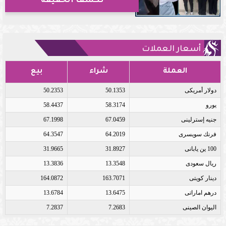
تكشف الحقيقة
أسعار العملات
العملة
شراء
بيع
دولار أمريكى
50.1353
50.2353
يورو
58.3174
58.4437
جنيه إسترلينى
67.0459
67.1998
فرنك سويسرى
64.2019
64.3547
100 ين يابانى
31.8927
31.9665
ريال سعودى
13.3548
13.3836
دينار كويتى
163.7071
164.0872
درهم اماراتى
13.6475
13.6784
اليوان الصينى
7.2683
7.2837