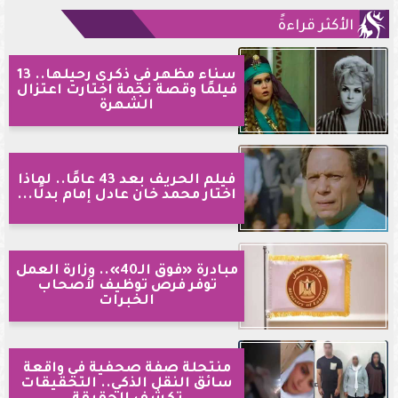
الأكثر قراءةً
سناء مظهر في ذكرى رحيلها.. 13
فيلمًا وقصة نجمة اختارت اعتزال
الشهرة
فيلم الحريف بعد 43 عامًا.. لماذا
اختار محمد خان عادل إمام بدلًا...
مبادرة «فوق الـ40».. وزارة العمل
توفر فرص توظيف لأصحاب
الخبرات
منتحلة صفة صحفية في واقعة
سائق النقل الذكي.. التحقيقات