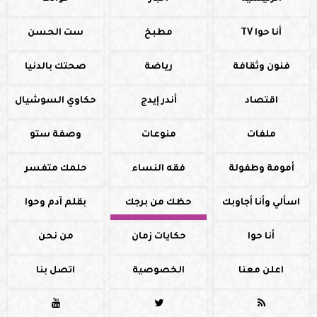
أنا حوا TV
مطبخ
ست الحسن
فنون وثقافة
رياضة
صحتك بالدنيا
اقتصاد
أندر إيدج
حكاوي السوشيال
ملفات
منوعات
وصفة ستو
أمومة وطفولة
فقه النساء
حلمك متفسر
اسألي وأنا أجاوبك
حظك من برجك
بقلم آدم وحوا
أنا حوا
حكايات زمان
من نحن
اعلن معنا
الخصوصية
اتصل بنا


