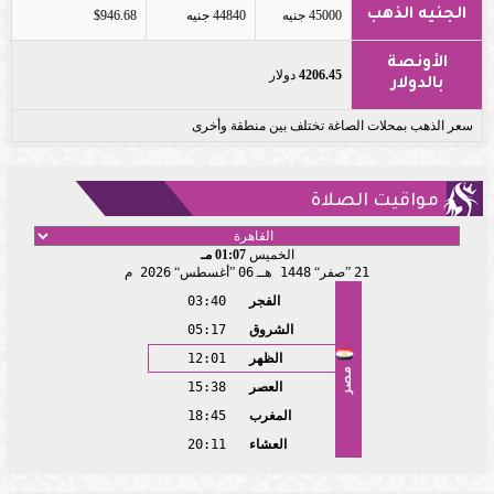
الجنيه الذهب
45000 جنيه
44840 جنيه
$946.68
الأونصة
4206.45
دولار
بالدولار
سعر الذهب بمحلات الصاغة تختلف بين منطقة وأخرى
مواقيت الصلاة
الخميس
01:07 مـ
21
صفر
1448 هـ
06
أغسطس
2026 م
الفجر
03:40
الشروق
05:17
الظهر
12:01
مصر
العصر
15:38
المغرب
18:45
العشاء
20:11