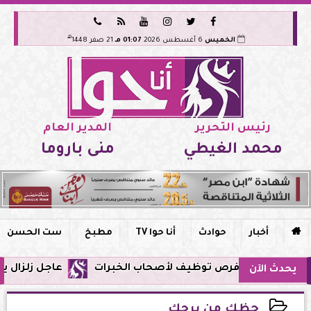






هـ
الخميس
6 أغسطس 2026
01:07 مـ
21 صفر 1448
رئيس التحرير
المدير العام
محمد الغيطي
منى باروما

أخبار
حوادث
أنا حوا TV
مطبخ
ست الحسن
عاجل زلزال يشعر به سكان مصر فجر ا
يحدث الآن
حظك من برجك