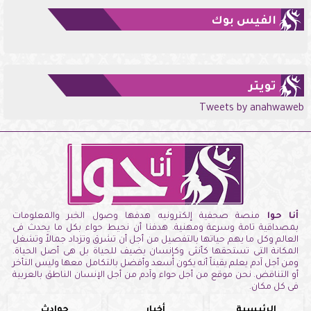
الفيس بوك
تويتر
Tweets by anahwaweb
أنا حوا
منصة صحفية إلكترونيه هدفها وصول الخبر والمعلومات
بمصداقية تامة وسرعة ومهنية. هدفنا أن نحيط حواء بكل ما يحدث فى
العالم وكل ما يهم حياتها بالتفصيل من أجل أن تشرق وتزداد جمالاً وتشغل
المكانة التى تستحقها كأنثى وكإنسان يضيف للحياة بل هى أصل الحياة.
ومن أجل آدم يعلم يقيناً أنه يكون أسعد وأفضل بالتكامل معها وليس التأخر
أو التناقض. نحن موقع من أجل حواء وآدم من أجل الإنسان الناطق بالعربية
فى كل مكان.
الرئيسية
أخبار
حوادث