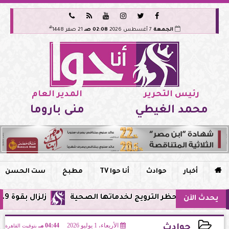






هـ
الجمعة
7 أغسطس 2026
02:08 صـ
21 صفر 1448
رئيس التحرير
المدير العام
محمد الغيطي
منى باروما

أخبار
حوادث
أنا حوا TV
مطبخ
ست الحسن
صر وحظر الترويج لخدماتها الصحية
زلزال بقوة 5.9 ريختر يشعر به سكان القاهرة وعدة محافظات.. مركزه شرق البحر المتوسط
يحدث الآن
الأربعاء، 1 يوليو 2026
04:44 مـ
بتوقيت القاهرة
حوادث