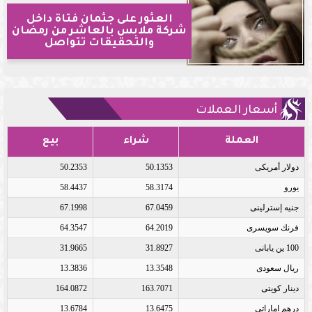
العثور على جثمان فتاة داخل
شركة ملابس بالعاشر من رمضان
والتحقيقات تتواصل
أسعار العملات
العملة
شراء
بيع
دولار أمريكى
50.1353
50.2353
يورو
58.3174
58.4437
جنيه إسترلينى
67.0459
67.1998
فرنك سويسرى
64.2019
64.3547
100 ين يابانى
31.8927
31.9665
ريال سعودى
13.3548
13.3836
دينار كويتى
163.7071
164.0872
درهم اماراتى
13.6475
13.6784