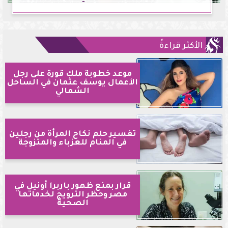
الأكثر قراءةً
موعد خطوبة ملك قورة على رجل
الأعمال يوسف عثمان في الساحل
الشمالي
تفسير حلم نكاح المرأة من رجلين
في المنام للعزباء والمتزوجة
قرار بمنع ظهور باربرا أونيل في
مصر وحظر الترويج لخدماتها
الصحية