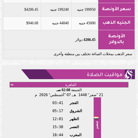
سعر الأونصة
199950 جنيه
199240 جنيه
$4206.45
الجنيه الذهب
45000 جنيه
44840 جنيه
$946.68
الأونصة
4206.45
دولار
بالدولار
سعر الذهب بمحلات الصاغة تختلف بين منطقة وأخرى
مواقيت الصلاة
الجمعة
02:08 صـ
21
صفر
1448 هـ
07
أغسطس
2026 م
الفجر
03:41
الشروق
05:17
الظهر
12:01
مصر
العصر
15:38
المغرب
18:44