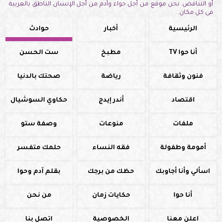
أو التناقض. نحن موقع من أجل حواء وآدم من أجل الإنسان الناطق بالعربية
فى كل مكان.
الرئيسية
أخبار
حوادث
أنا حوا TV
مطبخ
ست الحسن
فنون وثقافة
رياضة
صحتك بالدنيا
اقتصاد
أندر إيدج
حكاوي السوشيال
ملفات
منوعات
وصفة ستو
أمومة وطفولة
فقه النساء
حلمك متفسر
اسألي وأنا أجاوبك
حظك من برجك
بقلم آدم وحوا
أنا حوا
حكايات زمان
من نحن
اعلن معنا
الخصوصية
اتصل بنا