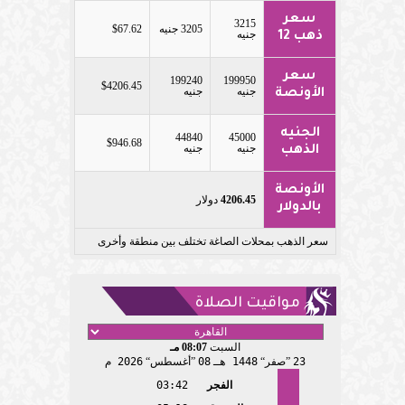
سعر
3215
3205 جنيه
$67.62
جنيه
ذهب 12
سعر
199240
199950
$4206.45
جنيه
جنيه
الأونصة
الجنيه
44840
45000
$946.68
جنيه
جنيه
الذهب
الأونصة
4206.45
دولار
بالدولار
سعر الذهب بمحلات الصاغة تختلف بين منطقة وأخرى
مواقيت الصلاة
السبت
08:07 مـ
23
صفر
1448 هـ
08
أغسطس
2026 م
الفجر
03:42