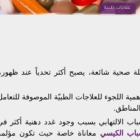
علاجات طبية
ة صحية شائعة، يصبح أكثر تحدياً عند ظهوره
ح موقع Very well health أهمية اللجوء للعلاجات الطبيّة الموصوفة للتعام
لمناطق.
اب الالتهابي بسبب وجود غدد دهنية أكثر في
اب الكيسي
معاناة خاصة حيث تكون مؤلمة