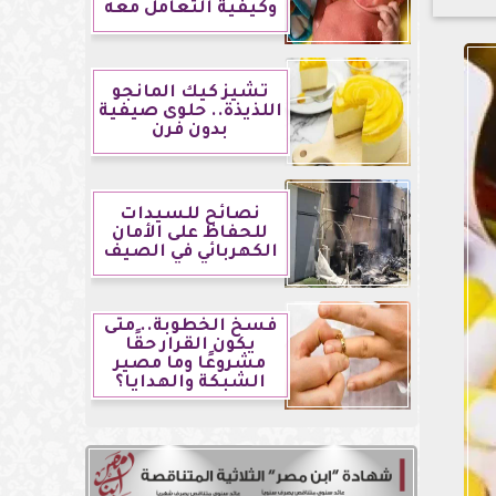
وكيفية التعامل معه
تشيز كيك المانجو
اللذيذة.. حلوى صيفية
بدون فرن
نصائح للسيدات
للحفاظ على الأمان
الكهربائي في الصيف
فسخ الخطوبة.. متى
يكون القرار حقًا
مشروعًا وما مصير
الشبكة والهدايا؟