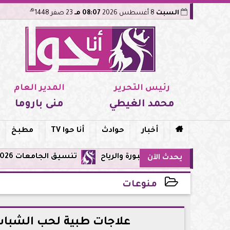
هـ
السبت
8 أغسطس 2026
08:07 مـ
23 صفر 1448
رئيس التحرير
المدير العام
محمد الغيطي
منى باروما

أخبار
حوادث
أنا حوا TV
مطبخ
تنسيق الجامعات 2026: تعديل الرغبات متاح حتى الأحد 9 أغسطس.. اعرف القواعد والمواعيد والنصائح قبل غلق التسجيل
يحدث الآن
منوعات
2026-06-30 20:08:34
علاجات طبية لحب الشباب 