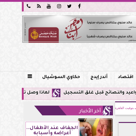






اقتصاد
أندر إيدج
حكاوي السوشيال

لماذا وصل تنبيه زلزال جوجل في مصر اليوم لأول مرة؟.. كل
بتوقيت القاهرة
آخر الأخبار
الجفاف عند الأطفال..
أعراضه وأسبابه