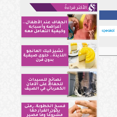
الأكثر قراءةً
الجفاف عند الأطفال..
أعراضه وأسبابه
وكيفية التعامل معه
تشيز كيك المانجو
اللذيذة.. حلوى صيفية
بدون فرن
نصائح للسيدات
للحفاظ على الأمان
الكهربائي في الصيف
فسخ الخطوبة.. متى
يكون القرار حقًا
مشروعًا وما مصير