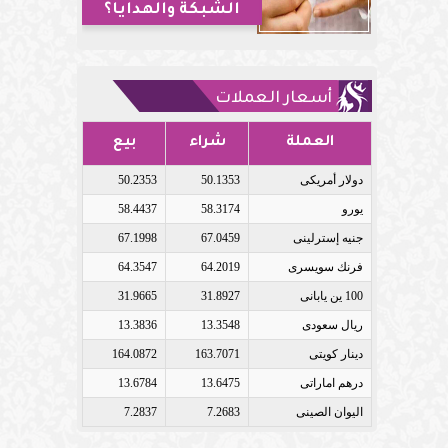
الشبكة والهدايا؟
أسعار العملات
العملة
شراء
بيع
دولار أمريكى
50.1353
50.2353
يورو
58.3174
58.4437
جنيه إسترلينى
67.0459
67.1998
فرنك سويسرى
64.2019
64.3547
100 ين يابانى
31.8927
31.9665
ريال سعودى
13.3548
13.3836
دينار كويتى
163.7071
164.0872
درهم اماراتى
13.6475
13.6784
اليوان الصينى
7.2683
7.2837