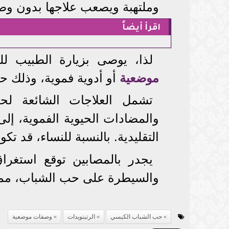
وملتهبة ويصعب علاجها بدون وصف
اقرأ أيضاً
لذا، يوصى بزيارة الطبيب 
موضعية
أو أدوية فموية، وذلك 
تشمل العلاجات الشائعة ل
والمضادات الحيوية الفموية، إلى
التقليدية. بالنسبة للنساء، قد 
يجدر بالمصابين توقع استغرا
والسيطرة على حب الشباب، مما 
حب الشباب الكيسي
الرتينويدات
وصفات موضعية