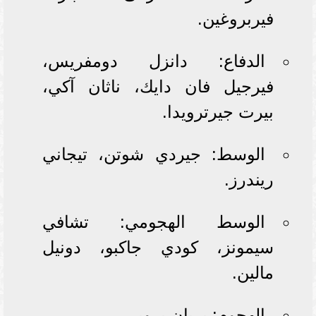
فيربروغين.
الدفاع: دانزل دومفريس،
فيرجيل فان دايك، ناثان آكي،
بيرت جيرترويدا.
الوسط: جيردي شوتن، تيجاني
ريندرز.
الوسط الهجومي: تشافي
سيمونز، كودي جاكبو، دونيل
مالين.
الهجوم: بريان بروبي.