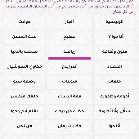
ومن أجل آدم يعلم يقيناً أنه يكون أسعد وأفضل بالتكامل معها وليس التأخر
أو التناقض. نحن موقع من أجل حواء وآدم من أجل الإنسان الناطق بالعربية
فى كل مكان.
الرئيسية
أخبار
حوادث
أنا حوا TV
مطبخ
ست الحسن
فنون وثقافة
رياضة
صحتك بالدنيا
اقتصاد
أندر إيدج
حكاوي السوشيال
ملفات
منوعات
وصفة ستو
أمومة وطفولة
فقه النساء
حلمك متفسر
اسألي وأنا أجاوبك
حظك من برجك
بقلم آدم وحوا
أنا حوا
حكايات زمان
من نحن