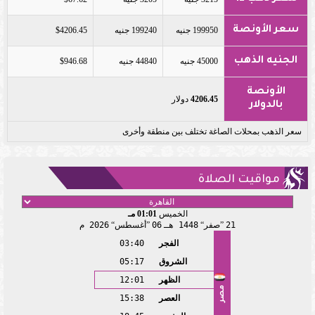
سعر الأونصة
199950 جنيه
199240 جنيه
$4206.45
الجنيه الذهب
45000 جنيه
44840 جنيه
$946.68
الأونصة
4206.45
دولار
بالدولار
سعر الذهب بمحلات الصاغة تختلف بين منطقة وأخرى
مواقيت الصلاة
الخميس
01:01 مـ
21
صفر
1448 هـ
06
أغسطس
2026 م
الفجر
03:40
الشروق
05:17
الظهر
12:01
مصر
العصر
15:38