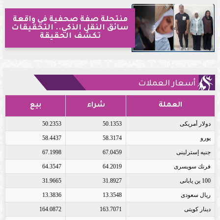
منتحلة صفة صحفية في واقعة
سائق النقل الذكي.. التحقيقات
تكشف الحقيقة
أسعار العملات
العملة
شراء
بيع
دولار أمريكى
50.1353
50.2353
يورو
58.3174
58.4437
جنيه إسترلينى
67.0459
67.1998
فرنك سويسرى
64.2019
64.3547
100 ين يابانى
31.8927
31.9665
ريال سعودى
13.3548
13.3836
دينار كويتى
163.7071
164.0872