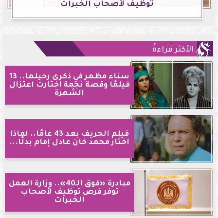
توظيف لأصحاب الخبرات
الأكثر قراءةً
سناء مظهر في ذكرى رحيلها.. 13
فيلمًا وقصة نجمة اختارت اعتزال
الشهرة
فيلم الحريف بعد 43 عامًا.. لماذا
اختار محمد خان عادل إمام بدلًا...
مبادرة «فوق الـ40».. وزارة العمل
توفر فرص توظيف لأصحاب
الخبرات