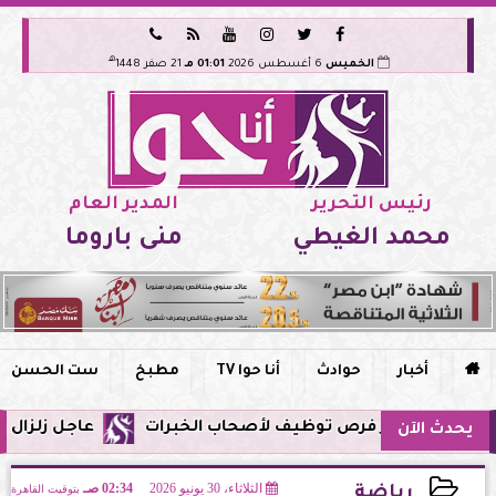






هـ
الخميس
6 أغسطس 2026
01:01 مـ
21 صفر 1448
رئيس التحرير
المدير العام
محمد الغيطي
منى باروما

أخبار
حوادث
أنا حوا TV
مطبخ
ست الحسن
عاجل زلزال يشعر به سكان مصر فجر اليوم ال
يحدث الآن
الثلاثاء، 30 يونيو 2026
02:34 صـ
بتوقيت القاهرة
رياضة