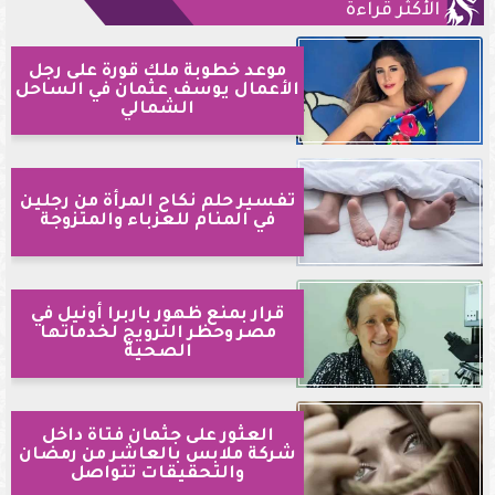
الأكثر قراءةً
موعد خطوبة ملك قورة على رجل
الأعمال يوسف عثمان في الساحل
الشمالي
تفسير حلم نكاح المرأة من رجلين
في المنام للعزباء والمتزوجة
قرار بمنع ظهور باربرا أونيل في
مصر وحظر الترويج لخدماتها
الصحية
العثور على جثمان فتاة داخل
شركة ملابس بالعاشر من رمضان
والتحقيقات تتواصل