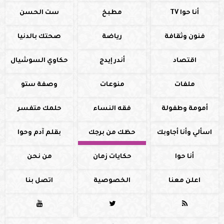
أنا حوا TV
مطبخ
ست الحسن
فنون وثقافة
رياضة
صحتك بالدنيا
اقتصاد
أندر إيدج
حكاوي السوشيال
ملفات
منوعات
وصفة ستو
أمومة وطفولة
فقه النساء
حلمك متفسر
اسألي وأنا أجاوبك
حظك من برجك
بقلم آدم وحوا
أنا حوا
حكايات زمان
من نحن
اعلن معنا
الخصوصية
اتصل بنا


