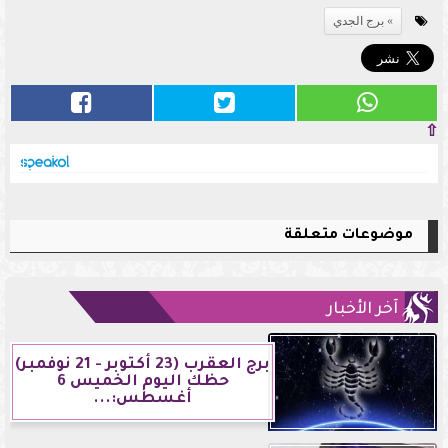
برج الجدي
⇧
موضوعات متعلقة
آخر الأخبار
برج العقرب (23 أكتوبر - 21 نوفمبر)
حظك اليوم الخميس 6
أغسطس:...