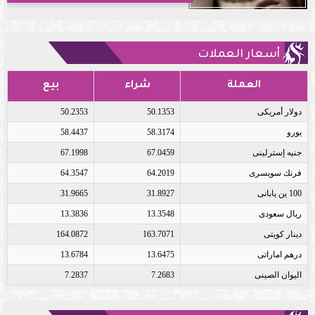
أسعار العملات
العملة
شراء
بيع
دولار أمريكى
50.1353
50.2353
يورو
58.3174
58.4437
جنيه إسترلينى
67.0459
67.1998
فرنك سويسرى
64.2019
64.3547
100 ين يابانى
31.8927
31.9665
ريال سعودى
13.3548
13.3836
دينار كويتى
163.7071
164.0872
درهم اماراتى
13.6475
13.6784
اليوان الصينى
7.2683
7.2837