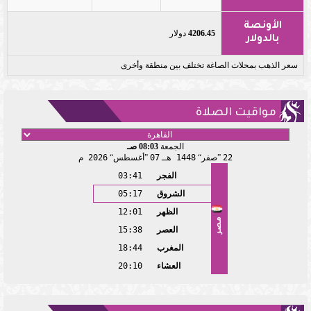
الأونصة
4206.45
دولار
بالدولار
سعر الذهب بمحلات الصاغة تختلف بين منطقة وأخرى
مواقيت الصلاة
الجمعة
08:03 صـ
22
صفر
1448 هـ
07
أغسطس
2026 م
الفجر
03:41
الشروق
05:17
الظهر
12:01
مصر
العصر
15:38
المغرب
18:44
العشاء
20:10