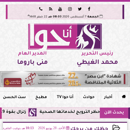






هـ
الجمعة
7 أغسطس 2026
08:03 صـ
22 صفر 1448
رئيس التحرير
المدير العام
محمد الغيطي
منى باروما

أخبار
حوادث
أنا حوا TV
مطبخ
ست الحسن
ي مصر وحظر الترويج لخدماتها الصحية
زلزال بقوة 5.9 ريختر يشعر به سكان القاهرة وعدة محافظات.. مركزه شرق البحر المتوسط
يحدث الآن
الأحد، 28 يونيو 2026
10:13 مـ
بتوقيت القاهرة
حظك من برجك