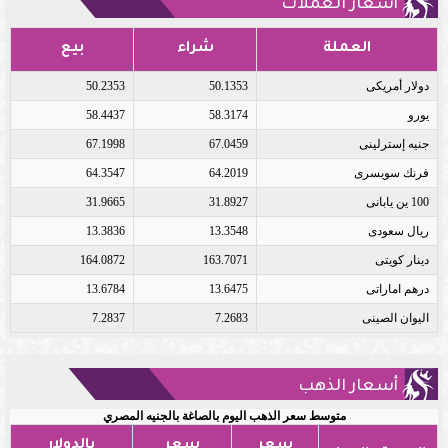
أسعار العملات
العملة
شراء
بيع
دولار أمريكى
50.1353
50.2353
يورو
58.3174
58.4437
جنيه إسترلينى
67.0459
67.1998
فرنك سويسرى
64.2019
64.3547
100 ين يابانى
31.8927
31.9665
ريال سعودى
13.3548
13.3836
دينار كويتى
163.7071
164.0872
درهم اماراتى
13.6475
13.6784
اليوان الصينى
7.2683
7.2837
أسعار الذهب
متوسط سعر الذهب اليوم بالصاغة بالجنيه المصري
سعر
سعر
بالدولار