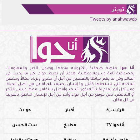
تويتر
Tweets by anahwaweb
أنا حوا
منصة صحفية إلكترونيه هدفها وصول الخبر والمعلومات
بمصداقية تامة وسرعة ومهنية. هدفنا أن نحيط حواء بكل ما يحدث فى
العالم وكل ما يهم حياتها بالتفصيل من أجل أن تشرق وتزداد جمالاً وتشغل
المكانة التى تستحقها كأنثى وكإنسان يضيف للحياة بل هى أصل الحياة.
ومن أجل آدم يعلم يقيناً أنه يكون أسعد وأفضل بالتكامل معها وليس التأخر
أو التناقض. نحن موقع من أجل حواء وآدم من أجل الإنسان الناطق بالعربية
فى كل مكان.
الرئيسية
أخبار
حوادث
أنا حوا TV
مطبخ
ست الحسن