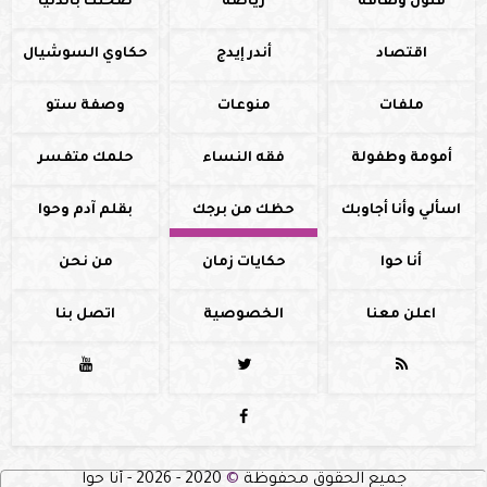
فنون وثقافة
رياضة
صحتك بالدنيا
اقتصاد
أندر إيدج
حكاوي السوشيال
ملفات
منوعات
وصفة ستو
أمومة وطفولة
فقه النساء
حلمك متفسر
اسألي وأنا أجاوبك
حظك من برجك
بقلم آدم وحوا
أنا حوا
حكايات زمان
من نحن
اعلن معنا
الخصوصية
اتصل بنا




جميع الحقوق محفوظة
©
2020 - 2026 - أنا حوا