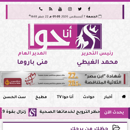






هـ
الجمعة
7 أغسطس 2026
01:05 مـ
22 صفر 1448
رئيس التحرير
المدير العام
محمد الغيطي
منى باروما

أخبار
حوادث
أنا حوا TV
مطبخ
ست الحسن
ي مصر وحظر الترويج لخدماتها الصحية
زلزال بقوة 5.9 ريختر يشعر به سكان القاهرة وعدة محافظات.. مركزه شرق البحر المتوسط
يحدث الآن
حظك من برجك