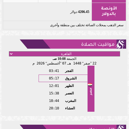
الأونصة
4206.45
دولار
بالدولار
سعر الذهب بمحلات الصاغة تختلف بين منطقة وأخرى
مواقيت الصلاة
الجمعة
10:08 صـ
22
صفر
1448 هـ
07
أغسطس
2026 م
الفجر
03:41
الشروق
05:17
الظهر
12:01
مصر
العصر
15:38
المغرب
18:44
العشاء
20:10