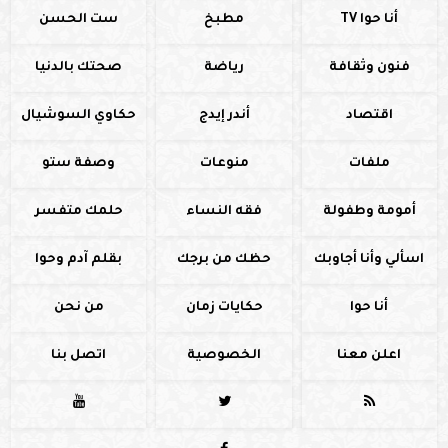
أنا حوا TV
مطبخ
ست الحسن
فنون وثقافة
رياضة
صحتك بالدنيا
اقتصاد
أندر إيدج
حكاوي السوشيال
ملفات
منوعات
وصفة ستو
أمومة وطفولة
فقه النساء
حلمك متفسر
اسألي وأنا أجاوبك
حظك من برجك
بقلم آدم وحوا
أنا حوا
حكايات زمان
من نحن
اعلن معنا
الخصوصية
اتصل بنا


