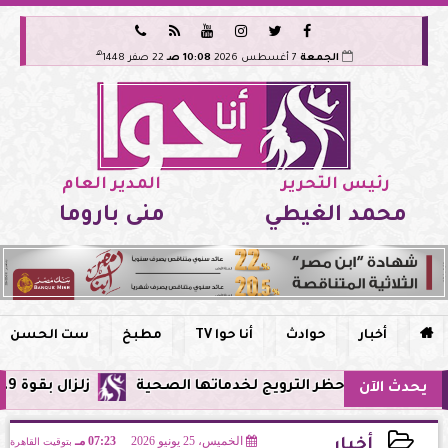






هـ
الجمعة
7 أغسطس 2026
10:08 صـ
22 صفر 1448
رئيس التحرير
المدير العام
محمد الغيطي
منى باروما

أخبار
حوادث
أنا حوا TV
مطبخ
ست الحسن
ي مصر وحظر الترويج لخدماتها الصحية
زلزال بقوة 5.9 ريختر يشعر به سكان القاهرة وعدة محافظات.. مركزه شرق البحر المتوسط
يحدث الآن
الخميس، 25 يونيو 2026
07:23 مـ
بتوقيت القاهرة
أخبار