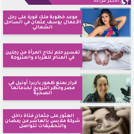
الأكثر قراءةً
موعد خطوبة ملك قورة على رجل
الأعمال يوسف عثمان في الساحل
الشمالي
تفسير حلم نكاح المرأة من رجلين
في المنام للعزباء والمتزوجة
قرار بمنع ظهور باربرا أونيل في
مصر وحظر الترويج لخدماتها
الصحية
العثور على جثمان فتاة داخل
شركة ملابس بالعاشر من رمضان
والتحقيقات تتواصل