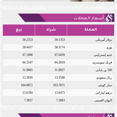
أسعار العملات
العملة
شراء
بيع
دولار أمريكى
50.1353
50.2353
يورو
58.3174
58.4437
جنيه إسترلينى
67.0459
67.1998
فرنك سويسرى
64.2019
64.3547
100 ين يابانى
31.8927
31.9665
ريال سعودى
13.3548
13.3836
دينار كويتى
163.7071
164.0872
درهم اماراتى
13.6475
13.6784
اليوان الصينى
7.2683
7.2837